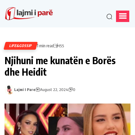
1 min read
LIFE&GOSSIP
155
Njihuni me kunatën e Borës
dhe Heidit
Lajmi I Pare
August 22, 2024
0