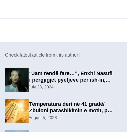
Check latest article from this author !
“Jam rëndë fare…”, Enxhi Nasufi
i përgjigjet pyetjeve për ish-in,
pas përfundimit të marrëdhënies
July 23, 2024
7-vjeçare në një lidhje të re?
Temperatura deri në 41 gradë/
Zbuloni parashikimin e motit, për
sot
August 5, 2026