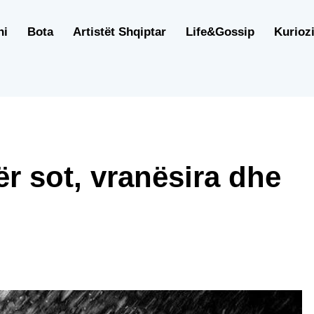
ni
Bota
Artistët Shqiptar
Life&Gossip
Kuriozi
ër sot, vranësira dhe