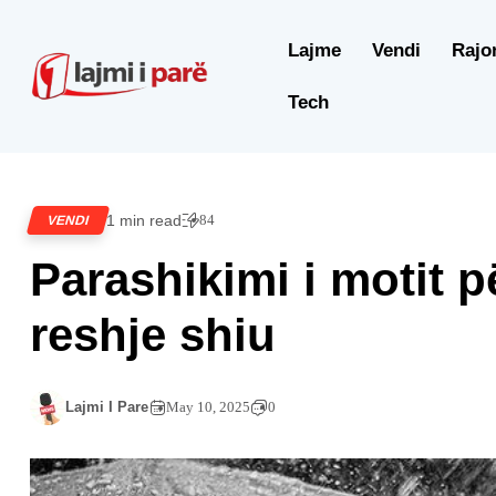
Lajme
Vendi
Rajo
Tech
1 min read
84
VENDI
Parashikimi i motit p
reshje shiu
Lajmi I Pare
May 10, 2025
0