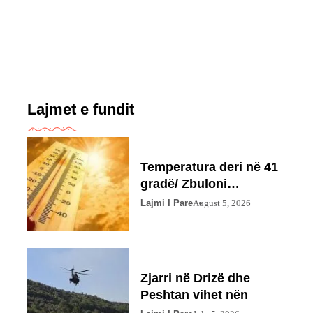
Lajmet e fundit
Temperatura deri në 41
gradë/ Zbuloni
parashikimin
Lajmi I Pare
August 5, 2026
Zjarri në Drizë dhe
Peshtan vihet nën