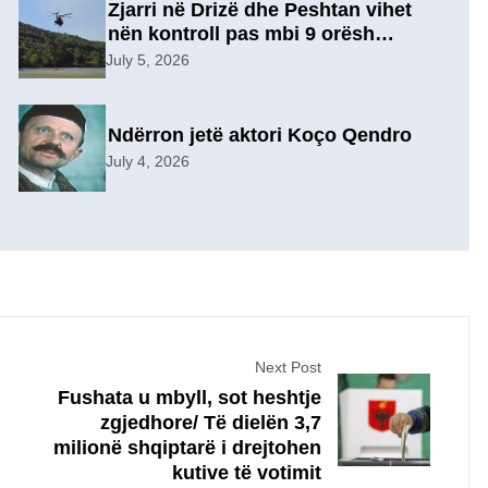
Zjarri në Drizë dhe Peshtan vihet
nën kontroll pas mbi 9 orësh
operacion, u evakuuan
July 5, 2026
përkohësisht 7 familje
Ndërron jetë aktori Koço Qendro
July 4, 2026
Next Post
Fushata u mbyll, sot heshtje
zgjedhore/ Të dielën 3,7
milionë shqiptarë i drejtohen
kutive të votimit