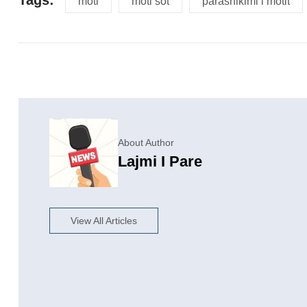
moti
moti sot
parashikimi i motit
About Author
Lajmi I Pare
View All Articles