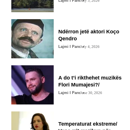
Lajmi I Pare
July 5, 2026
Ndërron jetë aktori Koço
Qendro
Lajmi I Pare
July 4, 2026
A do t’i rikthehet muzikës
Flori Mumajesi?/
Lajmi I Pare
June 30, 2026
Temperaturat ekstreme/