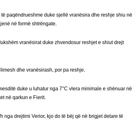
re të paqëndrueshme duke sjellë vranësira dhe reshje shiu në
 jenë në formë shtrëngate.
dukshëm vranësirat duke zhvendosur reshjet e shiut drejt
jellimesh dhe vranësirash, por pa reshje.
ë mesditë duke u luhatur nga 7°C vlera minimale e shënuar në
et në qarkun e Fierit.
 nga drejtimi Verior, kjo do të bëj që në brigjet detare të