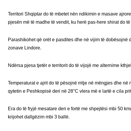
Territori Shqiptar do të mbetet nën ndikimin e masave ajro
pjesën më të madhe të vendit, ku herë pas-here shirat do të
Parashikohet që orët e pasdites dhe në vijim të dobësojnë 
zonave Lindore.
Ndërsa pjesa tjetër e territorit do të vijojë me alternime kth
Temperaturat e ajrit do të pësojnë rritje në mëngjes dhe n
qytetin e Peshkopisë deri në 28°C vlera më e lartë e cila prit
Era do të fryjë mesatare deri e fortë me shpejtësi mbi 50 km/h
krijohet dallgëzim mbi 3 ballë.