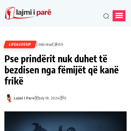
2 min read
LIFE&GOSSIP
159
Pse prindërit nuk duhet të
bezdisen nga fëmijët që kanë
frikë
Lajmi I Pare
July 18, 2024
0