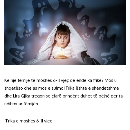
Ke një fëmijë të moshës 6-11 vjeç që ende ka frikë? Mos u
shqetëso dhe as mos e sulmo! Frika është e shëndetshme
dhe Lira Gjika tregon se çfarë prindërit duhet të bëjnë për ta
ndihmuar fëmijën.
“Frika e moshës 6-11 vjec