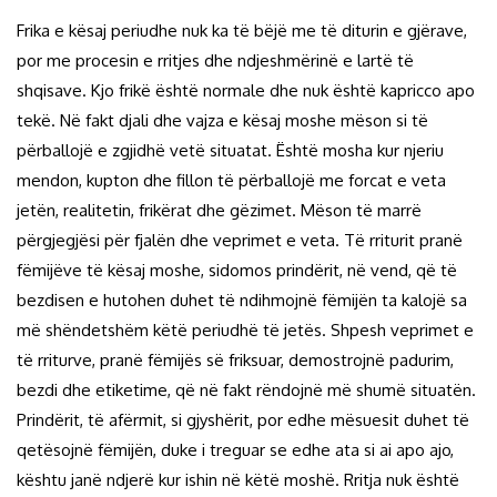
Frika e kësaj periudhe nuk ka të bëjë me të diturin e gjërave,
por me procesin e rritjes dhe ndjeshmërinë e lartë të
shqisave. Kjo frikë është normale dhe nuk është kapricco apo
tekë. Në fakt djali dhe vajza e kësaj moshe mëson si të
përballojë e zgjidhë vetë situatat. Është mosha kur njeriu
mendon, kupton dhe fillon të përballojë me forcat e veta
jetën, realitetin, frikërat dhe gëzimet. Mëson të marrë
përgjegjësi për fjalën dhe veprimet e veta. Të rriturit pranë
fëmijëve të kësaj moshe, sidomos prindërit, në vend, që të
bezdisen e hutohen duhet të ndihmojnë fëmijën ta kalojë sa
më shëndetshëm këtë periudhë të jetës. Shpesh veprimet e
të rriturve, pranë fëmijës së friksuar, demostrojnë padurim,
bezdi dhe etiketime, që në fakt rëndojnë më shumë situatën.
Prindërit, të afërmit, si gjyshërit, por edhe mësuesit duhet të
qetësojnë fëmijën, duke i treguar se edhe ata si ai apo ajo,
kështu janë ndjerë kur ishin në këtë moshë. Rritja nuk është