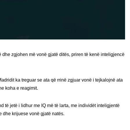
ë dhe zgjohen më vonë gjatë ditës, priren të kenë inteligjencë
dridit ka treguar se ata që rrinë zgjuar vonë i tejkalojnë ata
he koha e reagimit.
ë jetë i lidhur me IQ më të larta, me individët inteligjentë
ve dhe krijuese vonë gjatë natës.