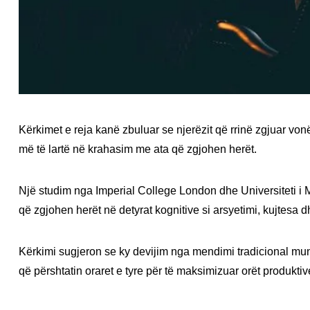
Kërkimet e reja kanë zbuluar se njerëzit që rrinë zgjuar von
më të lartë në krahasim me ata që zgjohen herët.
Një studim nga Imperial College London dhe Universiteti i Ma
që zgjohen herët në detyrat kognitive si arsyetimi, kujtesa d
Kërkimi sugjeron se ky devijim nga mendimi tradicional mund t
që përshtatin oraret e tyre për të maksimizuar orët produkti