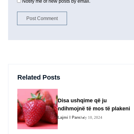
Notify me of new posts by email.
Related Posts
Disa ushqime që ju
ndihmojnë të mos të plakeni
Lajmi I Pare
July 10, 2024