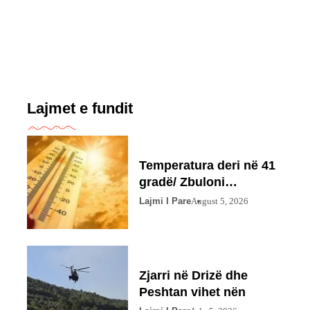
Lajmet e fundit
Temperatura deri në 41
gradë/ Zbuloni
parashikimin
Lajmi I Pare
August 5, 2026
Zjarri në Drizë dhe
Peshtan vihet nën