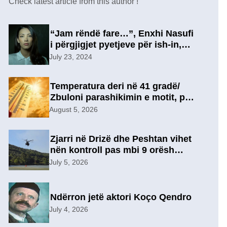
Check latest article from this author !
“Jam rëndë fare…”, Enxhi Nasufi
i përgjigjet pyetjeve për ish-in,
pas përfundimit të marrëdhënies
July 23, 2024
7-vjeçare në një lidhje të re?
Temperatura deri në 41 gradë/
Zbuloni parashikimin e motit, për
sot
August 5, 2026
Zjarri në Drizë dhe Peshtan vihet
nën kontroll pas mbi 9 orësh
operacion, u evakuuan
July 5, 2026
përkohësisht 7 familje
Ndërron jetë aktori Koço Qendro
July 4, 2026