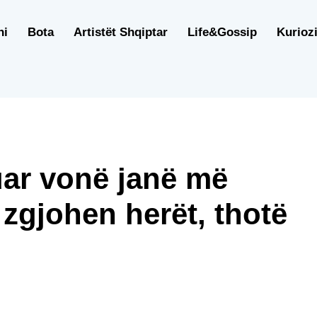
ni
Bota
Artistët Shqiptar
Life&Gossip
Kuriozi
juar vonë janë më
ë zgjohen herët, thotë