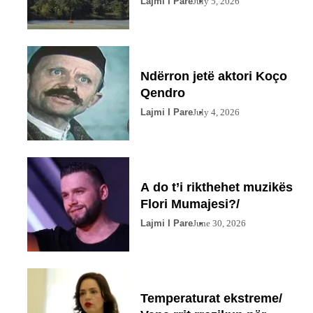
Lajmi I Pare
July 5, 2026
Ndërron jetë aktori Koço
Qendro
Lajmi I Pare
July 4, 2026
A do t’i rikthehet muzikës
Flori Mumajesi?/
Lajmi I Pare
June 30, 2026
Temperaturat ekstreme/