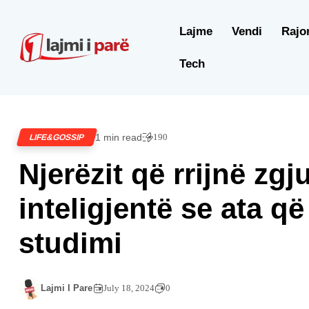
Lajme
Vendi
Rajo
Tech
1 min read
190
LIFE&GOSSIP
Njerëzit që rrijnë zg
inteligjentë se ata q
studimi
Lajmi I Pare
July 18, 2024
0