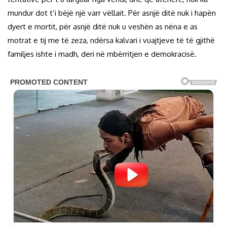
mundur dot t’i bëjë një varr vëllait. Për asnjë ditë nuk i hapën
dyert e mortit, për asnjë ditë nuk u veshën as nëna e as
motrat e tij me të zeza, ndërsa kalvari i vuajtjeve të të gjithë
familjes ishte i madh, deri në mbërritjen e demokracisë.