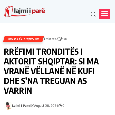
3 min read
ARTISTËT SHQIPTAR
128
RRËFIMI TRONDITËS I
AKTORIT SHQIPTAR: SI MA
VRANË VËLLANË NË KUFI
DHE S’NA TREGUAN AS
VARRIN
Lajmi I Pare
August 28, 2024
0