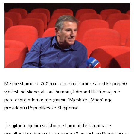
Me më shumë se 200 role, e me një karrierë artistike prej 50
vjetësh në skenë, aktori i humorit, Edmond Halili, muaj më
parë është nderuar me çmimin ”Mjeshtër i Madh” nga
presidenti i Republikës së Shqipërisë.
Të gjithë e njohim si aktorin e humorit, të talentuar e
popullor, shkodranin që jeton prej 20 vjetësh në Durrës, ai që