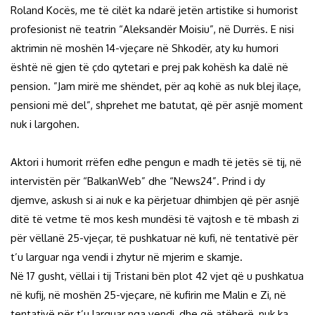
Roland Kocës, me të cilët ka ndarë jetën artistike si humorist
profesionist në teatrin “Aleksandër Moisiu”, në Durrës. E nisi
aktrimin në moshën 14-vjeçare në Shkodër, aty ku humori
është në gjen të çdo qytetari e prej pak kohësh ka dalë në
pension. ”Jam mirë me shëndet, për aq kohë as nuk blej ilaçe,
pensioni më del”, shprehet me batutat, që për asnjë moment
nuk i largohen.
Aktori i humorit rrëfen edhe pengun e madh të jetës së tij, në
intervistën për “BalkanWeb” dhe “News24”. Prind i dy
djemve, askush si ai nuk e ka përjetuar dhimbjen që për asnjë
ditë të vetme të mos kesh mundësi të vajtosh e të mbash zi
për vëllanë 25-vjeçar, të pushkatuar në kufi, në tentativë për
t’u larguar nga vendi i zhytur në mjerim e skamje.
Në 17 gusht, vëllai i tij Tristani bën plot 42 vjet që u pushkatua
në kufij, në moshën 25-vjeçare, në kufirin me Malin e Zi, në
tentativë për t’u larguar nga vendi, dhe që atëherë, nuk ka