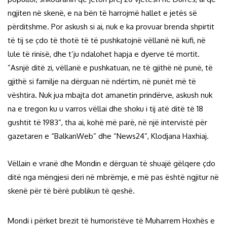
ngjiten në skenë, e na bën të harrojmë hallet e jetës së
përditshme. Por askush si ai, nuk e ka provuar brenda shpirtit
të tij se çdo të thotë të të pushkatojnë vëllanë në kufi, në
lule të rinisë, dhe t’ju ndalohet hapja e dyerve të mortit.
”Asnjë ditë zi, vëllanë e pushkatuan, ne të gjithë në punë, të
gjithë si familje na dërguan në ndërtim, në punët më të
vështira. Nuk jua mbajta dot amanetin prindërve, askush nuk
na e tregon ku u varros vëllai dhe shoku i tij atë ditë të 18
gushtit të 1983”, tha ai, kohë më parë, në një intervistë për
gazetaren e “BalkanWeb” dhe “News24”, Klodjana Haxhiaj.
Vëllain e vranë dhe Mondin e dërguan të shuajë gëlqere çdo
ditë nga mëngjesi deri në mbrëmje, e më pas është ngjitur në
skenë për të bërë publikun të qeshë.
Mondi i përket brezit të humoristëve të Muharrem Hoxhës e