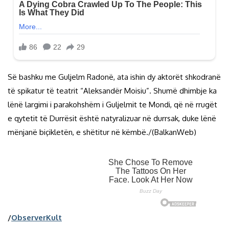
Së bashku me Guljelm Radonë, ata ishin dy aktorët shkodranë
të spikatur të teatrit “Aleksandër Moisiu”. Shumë dhimbje ka
lënë largimi i parakohshëm i Guljelmit te Mondi, që në rrugët
e qytetit të Durrësit është natyralizuar në durrsak, duke lënë
mënjanë biçikletën, e shëtitur në këmbë./(BalkanWeb)
/
ObserverKult