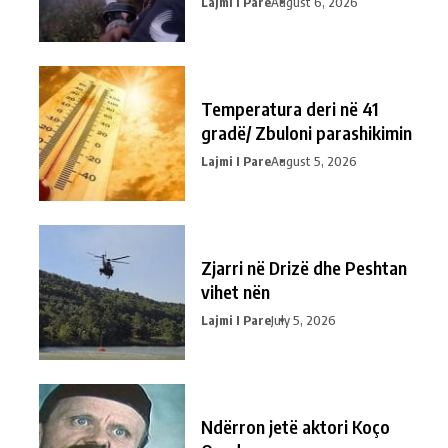
Lajmi I Pare
August 6, 2026
Temperatura deri në 41
gradë/ Zbuloni parashikimin
Lajmi I Pare
August 5, 2026
Zjarri në Drizë dhe Peshtan
vihet nën
Lajmi I Pare
July 5, 2026
Ndërron jetë aktori Koço