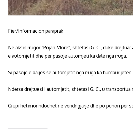
Fier/Informacion paraprak
Në aksin rrugor “Pojan-Vlorë”, shtetasi G. Ç., duke drejtua
e automjetit dhe për pasojë automjeti ka dalë nga rruga.
Si pasojë e daljes së automjetit nga rruga ka humbur jetën 
Ndersa drejtuesi i automjetit, shtetasi G. Ç., u transportu
Grupi hetimor ndodhet në vendngjarje dhe po punon për sqa