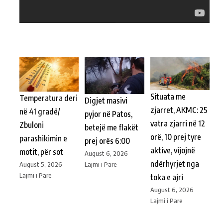
Situata me
Temperatura deri
Digjet masivi
zjarret, AKMC: 25
në 41 gradë/
pyjor në Patos,
vatra zjarri në 12
Zbuloni
betejë me flakët
orë, 10 prej tyre
parashikimin e
prej orës 6:00
aktive, vijojnë
motit, për sot
August 6, 2026
ndërhyrjet nga
Lajmi i Pare
August 5, 2026
Lajmi i Pare
toka e ajri
August 6, 2026
Lajmi i Pare