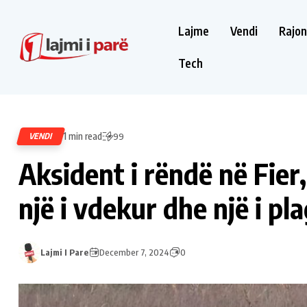
Lajme
Vendi
Rajon
Tech
1 min read
VENDI
99
Aksident i rëndë në Fier
një i vdekur dhe një i pl
Lajmi I Pare
December 7, 2024
0