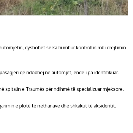
r automjetin, dyshohet se ka humbur kontrollin mbi drejtimin
pasagjeri që ndodhej në automjet, ende i pa identifikuar.
a në spitalin e Traumës për ndihmë të specializuar mjeksore.
rimin e plotë të rrethanave dhe shkakut të aksidentit.