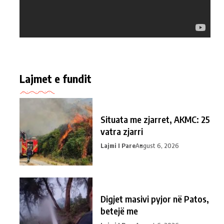
Lajmet e fundit
Situata me zjarret, AKMC: 25
vatra zjarri
Lajmi I Pare
August 6, 2026
Digjet masivi pyjor në Patos,
betejë me