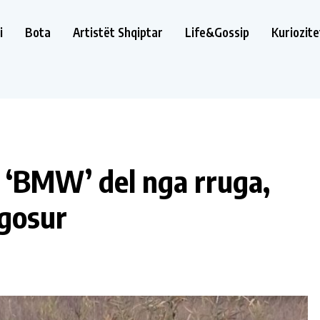
i
Bota
Artistët Shqiptar
Life&Gossip
Kuriozite
, ‘BMW’ del nga rruga,
agosur