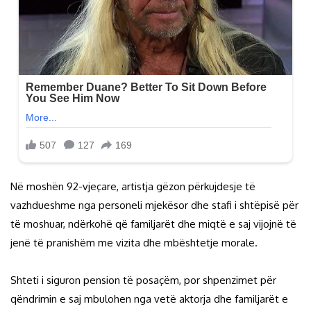
Në moshën 92-vjeçare, artistja gëzon përkujdesje të
vazhdueshme nga personeli mjekësor dhe stafi i shtëpisë për
të moshuar, ndërkohë që familjarët dhe miqtë e saj vijojnë të
jenë të pranishëm me vizita dhe mbështetje morale.
Shteti i siguron pension të posaçëm, por shpenzimet për
qëndrimin e saj mbulohen nga vetë aktorja dhe familjarët e