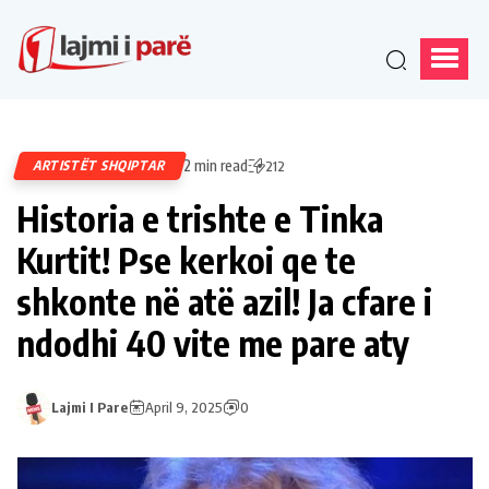
2 min read
ARTISTËT SHQIPTAR
212
Historia e trishte e Tinka
Kurtit! Pse kerkoi qe te
shkonte në atë azil! Ja cfare i
ndodhi 40 vite me pare aty
Lajmi I Pare
April 9, 2025
0