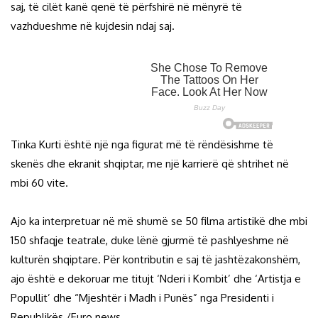
saj, të cilët kanë qenë të përfshirë në mënyrë të
vazhdueshme në kujdesin ndaj saj.
Tinka Kurti është një nga figurat më të rëndësishme të
skenës dhe ekranit shqiptar, me një karrierë që shtrihet në
mbi 60 vite.
Ajo ka interpretuar në më shumë se 50 filma artistikë dhe mbi
150 shfaqje teatrale, duke lënë gjurmë të pashlyeshme në
kulturën shqiptare. Për kontributin e saj të jashtëzakonshëm,
ajo është e dekoruar me titujt ‘Nderi i Kombit’ dhe ‘Artistja e
Popullit’ dhe “Mjeshtër i Madh i Punës” nga Presidenti i
Republikës./Euro news