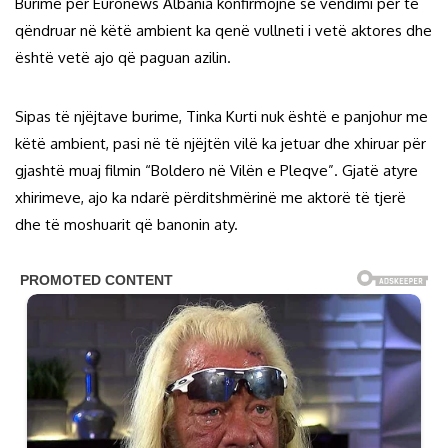
Burime për Euronews Albania konfirmojnë se vendimi për të
qëndruar në këtë ambient ka qenë vullneti i vetë aktores dhe
është vetë ajo që paguan azilin.
Sipas të njëjtave burime, Tinka Kurti nuk është e panjohur me
këtë ambient, pasi në të njëjtën vilë ka jetuar dhe xhiruar për
gjashtë muaj filmin “Boldero në Vilën e Pleqve”. Gjatë atyre
xhirimeve, ajo ka ndarë përditshmërinë me aktorë të tjerë
dhe të moshuarit që banonin aty.