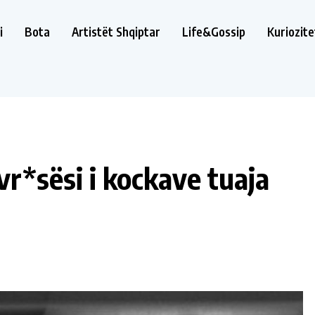
i
Bota
Artistët Shqiptar
Life&Gossip
Kuriozite
vr*sësi i kockave tuaja