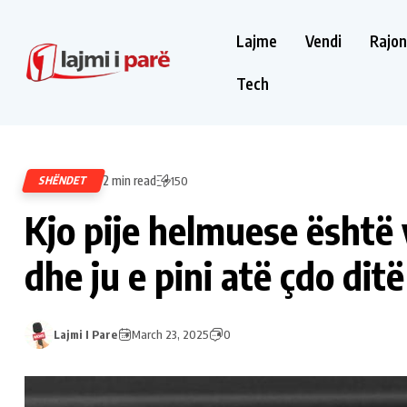
Lajme
Vendi
Rajon
Tech
2 min read
SHËNDET
150
Kjo pije helmuese është 
dhe ju e pini atë çdo ditë
Lajmi I Pare
March 23, 2025
0