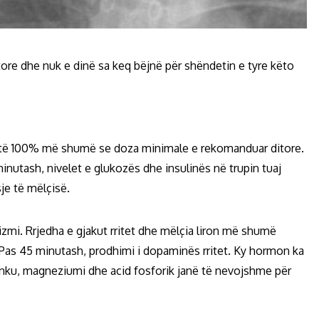
tore dhe nuk e dinë sa keq bëjnë për shëndetin e tyre këto
është 100% më shumë se doza minimale e rekomanduar ditore.
0 minutash, nivelet e glukozës dhe insulinës në trupin tuaj
je të mëlçisë.
zmi. Rrjedha e gjakut rritet dhe mëlçia liron më shumë
. Pas 45 minutash, prodhimi i dopaminës rritet. Ky hormon ka
zinku, magneziumi dhe acid fosforik janë të nevojshme për