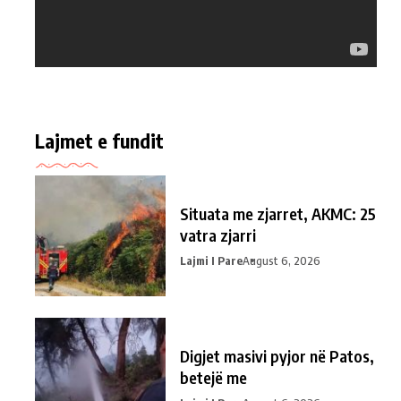
Lajmet e fundit
Situata me zjarret, AKMC: 25
vatra zjarri
Lajmi I Pare
August 6, 2026
Digjet masivi pyjor në Patos,
betejë me