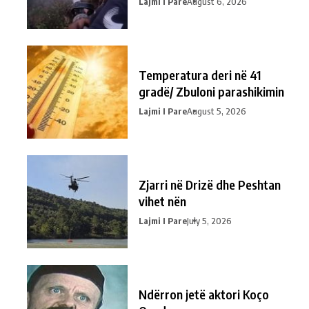
Lajmi I Pare
August 6, 2026
Temperatura deri në 41
gradë/ Zbuloni parashikimin
Lajmi I Pare
August 5, 2026
Zjarri në Drizë dhe Peshtan
vihet nën
Lajmi I Pare
July 5, 2026
Ndërron jetë aktori Koço