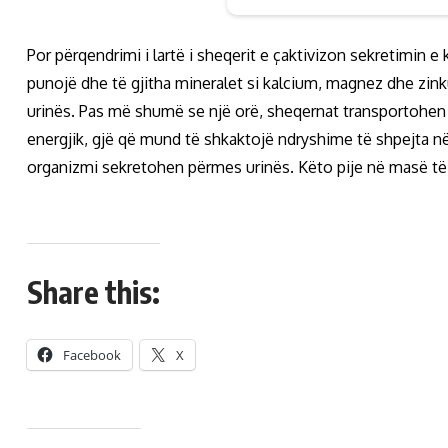
Por përqendrimi i lartë i sheqerit e çaktivizon sekretimin e
punojë dhe të gjitha mineralet si kalcium, magnez dhe zinku
urinës. Pas më shumë se një orë, sheqernat transportohen 
energjik, gjë që mund të shkaktojë ndryshime të shpejta n
organizmi sekretohen përmes urinës. Këto pije në masë të m
Share this:
Facebook
X