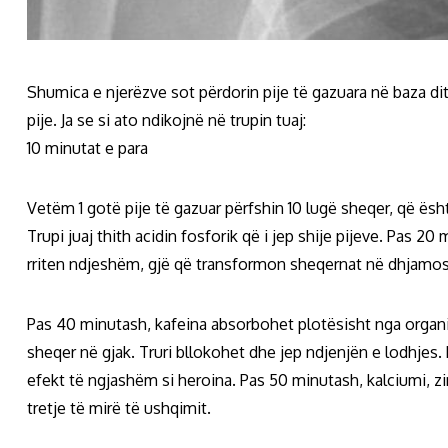
Shumica e njerëzve sot përdorin pije të gazuara në baza di
pije. Ja se si ato ndikojnë në trupin tuaj:
10 minutat e para
Vetëm 1 gotë pije të gazuar përfshin 10 lugë sheqer, që 
Trupi juaj thith acidin fosforik që i jep shije pijeve. Pas 2
rriten ndjeshëm, gjë që transformon sheqernat në dhjamos
Pas 40 minutash, kafeina absorbohet plotësisht nga organi
sheqer në gjak. Truri bllokohet dhe jep ndjenjën e lodhjes
efekt të ngjashëm si heroina. Pas 50 minutash, kalciumi, 
tretje të mirë të ushqimit.