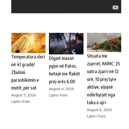
Situata me
Temperatura deri
Digjet masivi
zjarret, AKMC: 25
në 41 gradë/
pyjor në Patos,
vatra zjarri në 12
Zbuloni
betejë me flakët
orë, 10 prej tyre
parashikimin e
prej orës 6:00
aktive, vijojnë
motit, për sot
August 6, 2026
ndërhyrjet nga
Lajmi i Pare
August 5, 2026
Lajmi i Pare
toka e ajri
August 6, 2026
Lajmi i Pare