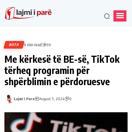
4 min read
BOTA
99
Me kërkesë të BE-së, TikTok
tërheq programin për
shpërblimin e përdoruesve
Lajmi I Pare
August 5, 2024
0