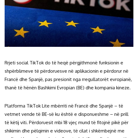
Rrjeti social TikTok do të heqë përgjithmonë funksionin e
shpërblimeve të përdoruesve në aplikacionin e përdorur në
Francë dhe Spanjë, pas presionit nga rregullatorët evropianë,
thanë të hënën Bashkimi Evropian (BE) dhe kompania kineze.
Platforma TikTok Lite mbërriti në Francë dhe Spanjë – të
vetmet vende të BE-së ku është e disponueshme – në prill
të këtij viti. Përdoruesit mbi 18 vjeç mund të fitojnë pikë për
shikimin dhe pëlqimin e videove, të cilat i shkëmbejnë me