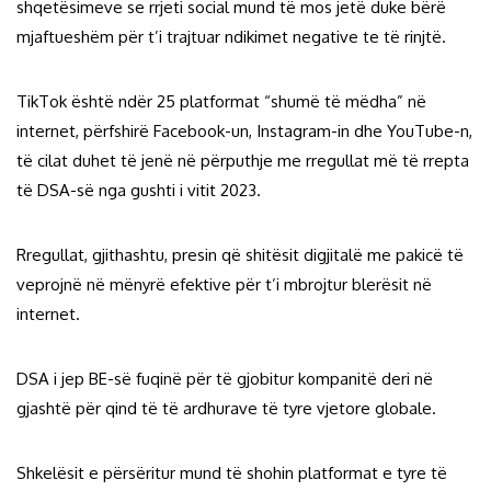
shqetësimeve se rrjeti social mund të mos jetë duke bërë
mjaftueshëm për t’i trajtuar ndikimet negative te të rinjtë.
TikTok është ndër 25 platformat “shumë të mëdha” në
internet, përfshirë Facebook-un, Instagram-in dhe YouTube-n,
të cilat duhet të jenë në përputhje me rregullat më të rrepta
të DSA-së nga gushti i vitit 2023.
Rregullat, gjithashtu, presin që shitësit digjitalë me pakicë të
veprojnë në mënyrë efektive për t’i mbrojtur blerësit në
internet.
DSA i jep BE-së fuqinë për të gjobitur kompanitë deri në
gjashtë për qind të të ardhurave të tyre vjetore globale.
Shkelësit e përsëritur mund të shohin platformat e tyre të