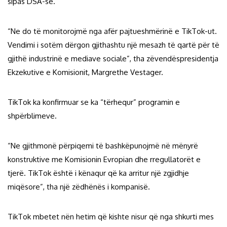
sipas DSA-së.
“Ne do të monitorojmë nga afër pajtueshmërinë e TikTok-ut.
Vendimi i sotëm dërgon gjithashtu një mesazh të qartë për të
gjithë industrinë e mediave sociale”, tha zëvendëspresidentja
Ekzekutive e Komisionit, Margrethe Vestager.
TikTok ka konfirmuar se ka “tërhequr” programin e
shpërblimeve.
“Ne gjithmonë përpiqemi të bashkëpunojmë në mënyrë
konstruktive me Komisionin Evropian dhe rregullatorët e
tjerë. TikTok është i kënaqur që ka arritur një zgjidhje
miqësore”, tha një zëdhënës i kompanisë.
TikTok mbetet nën hetim që kishte nisur që nga shkurti mes