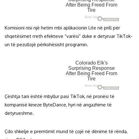
Komisioni nisi një hetim mbi aplikacionin Lite në prill për
shqetësimet rreth efekteve “varësi” duke e detyruar TikTok-
un të pezullojë përkohësisht programin.
Çështja tani është mbyllur pasi TikTok, në pronësi të
kompanisë kineze ByteDance, hyri në angazhime të
detyrueshme.
Çdo shkelje e premtimit mund të çojë në dënime të rënda,