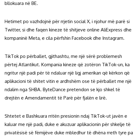
bllokuara në BE.
Hetimet po vazhdojnë për rrjetin social X, i njohur më parë si
Twitter, si dhe faqen kineze të shitjeve online AliExpress dhe
kompaninë Meta, e cila përfshin Facebook dhe Instagram.
TikTok po përballet, gjithashtu, me një sërë problemesh
përtej Atlantikut. Kompania kineze që zotëron TikTok-un, ka
ngritur një padi për të ndaluar një ligj amerikan që kërkon që
aplikacioni të shitet vitin e ardhshëm ose të përballet me një
ndalim nga SHBA. ByteDance pretendon se kjo shkel të
drejtën e Amendamentit të Parë për fjalën e lirë.
Shtetet e Bashkuara rritën presionin ndaj TikTok-ut javën e
kaluar me një padi, duke e akuzuar aplikacionin për shkelje të
privatësisë së fëmijëve duke mbledhur të dhëna rreth tyre pa