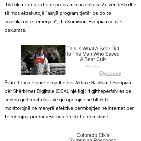
TikTok u zotua ta heqë programin nga blloku 27-vendesh dhe
të mos ekzekutojë “asnjë program tjetër që do të
anashkalonte tërheqjen”, tha Komisioni Evropian në një
deklaratë.
Është fitorja e parë e madhe për Aktin e Bashkimit Evropian
për Shërbimet Digjitale (DSA), një ligj i ri gjithëpërfshirës që
kërkon që firmat digjitale që operojnë në bllok të
monitorojnë në mënyrë efektive përmbajtjen në internet për
të mbrojtur përdoruesit nga efektet e dëmshme.