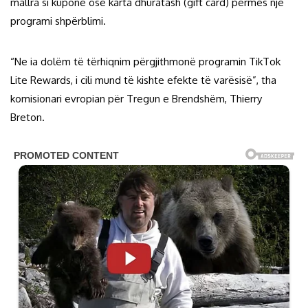
mallra si kuponë ose karta dhuratash (gift card) përmes një
programi shpërblimi.
“Ne ia dolëm të tërhiqnim përgjithmonë programin TikTok
Lite Rewards, i cili mund të kishte efekte të varësisë”, tha
komisionari evropian për Tregun e Brendshëm, Thierry
Breton.