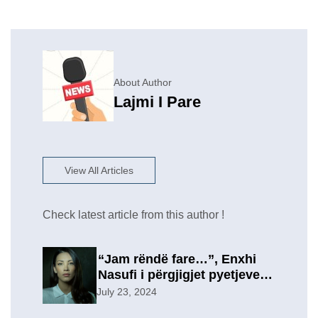
About Author
Lajmi I Pare
View All Articles
Check latest article from this author !
“Jam rëndë fare…”, Enxhi
Nasufi i përgjigjet pyetjeve
për ish-in, pas përfundimit të
July 23, 2024
marrëdhënies 7-vjeçare në