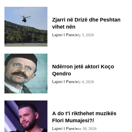
Zjarri në Drizë dhe Peshtan
vihet nën
Lajmi I Pare
July 5, 2026
Ndërron jetë aktori Koço
Qendro
Lajmi I Pare
July 4, 2026
A do t’i rikthehet muzikës
Flori Mumajesi?/
Lajmi I Pare
June 30, 2026