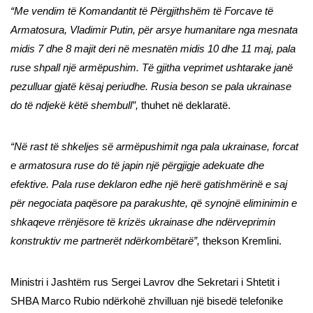
“Me vendim të Komandantit të Përgjithshëm të Forcave të
Armatosura, Vladimir Putin, për arsye humanitare nga mesnata
midis 7 dhe 8 majit deri në mesnatën midis 10 dhe 11 maj, pala
ruse shpall një armëpushim. Të gjitha veprimet ushtarake janë
pezulluar gjatë kësaj periudhe. Rusia beson se pala ukrainase
do të ndjekë këtë shembull”,
thuhet në deklaratë.
“Në rast të shkeljes së armëpushimit nga pala ukrainase, forcat
e armatosura ruse do të japin një përgjigje adekuate dhe
efektive. Pala ruse deklaron edhe një herë gatishmërinë e saj
për negociata paqësore pa parakushte, që synojnë eliminimin e
shkaqeve rrënjësore të krizës ukrainase dhe ndërveprimin
konstruktiv me partnerët ndërkombëtarë”,
thekson Kremlini.
Ministri i Jashtëm rus Sergei Lavrov dhe Sekretari i Shtetit i
SHBA Marco Rubio ndërkohë zhvilluan një bisedë telefonike