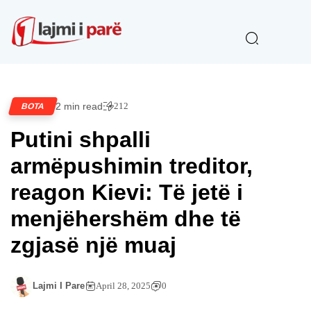
2 min read
212
BOTA
Putini shpalli
armëpushimin treditor,
reagon Kievi: Të jetë i
menjëhershëm dhe të
zgjasë një muaj
Lajmi I Pare
April 28, 2025
0