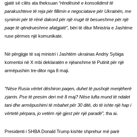
gjatë së cilës ata theksuan
“rëndësinë e konsolidimit të
parakushteve të reja për fillimin e negociatave për Ukrainën, me
synimin për të rënë dakord për një rrugë të besueshme për një
paqe të qëndrueshme afatgjatë”,
bëri të ditur Ministria e Jashtme
ruse përmes një komunikate.
Në përgjigje të saj ministri i Jashtëm ukrainas Andriy Sybiga
komentoi në X mbi deklaratën e njëanshme të Putinit për një
armëpushim tre-ditor nga 8 maji.
“Nëse Rusia vërtet dëshiron paqen, duhet të pushojë menjëherë
zjarrin. Pse të presim deri më 8 maj? Nëse lufta mund të ndalet
tani dhe armëpushimi të mbahet për 30 ditë, do të ishte një hap i
vërtetë përpara, jo vetëm një gjest për një paradë”,
tha ai.
Presidenti i SHBA Donald Trump kishte shprehur më parë