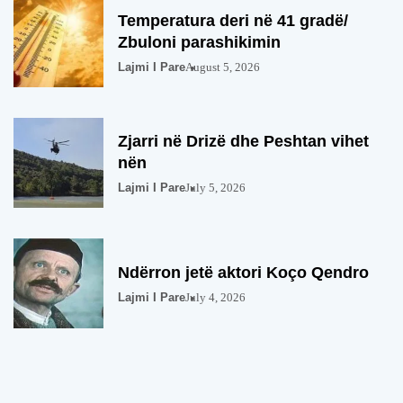
Temperatura deri në 41 gradë/
Zbuloni parashikimin
Lajmi I Pare
August 5, 2026
Zjarri në Drizë dhe Peshtan vihet
nën
Lajmi I Pare
July 5, 2026
Ndërron jetë aktori Koço Qendro
Lajmi I Pare
July 4, 2026