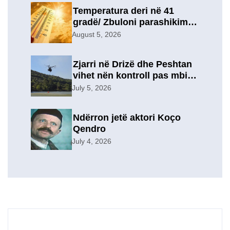
një lidhje të re?
Temperatura deri në 41
gradë/ Zbuloni parashikimin
e motit, për sot
August 5, 2026
Zjarri në Drizë dhe Peshtan
vihet nën kontroll pas mbi 9
orësh operacion, u
July 5, 2026
evakuuan përkohësisht 7
familje
Ndërron jetë aktori Koço
Qendro
July 4, 2026