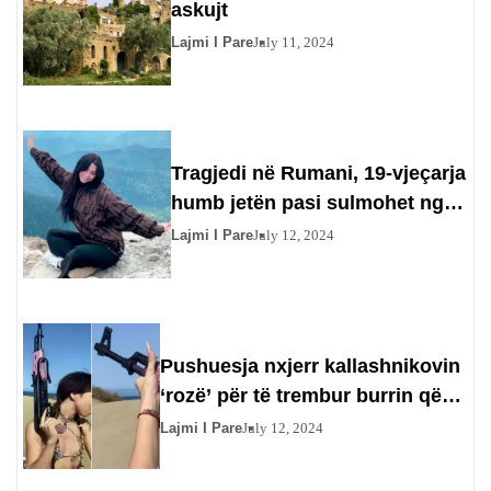
askujt
Lajmi I Pare
July 11, 2024
Tragjedi në Rumani, 19-vjeçarja
humb jetën pasi sulmohet nga
ariu, i dashuri…
Lajmi I Pare
July 12, 2024
Pushuesja nxjerr kallashnikovin
‘rozë’ për të trembur burrin që
provokonte gratë në plazhin e
Lajmi I Pare
July 12, 2024
Gran Canaria