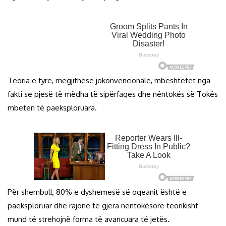
Teoria e tyre, megjithëse jokonvencionale, mbështetet nga
fakti se pjesë të mëdha të sipërfaqes dhe nëntokës së Tokës
mbeten të paeksploruara.
Për shembull, 80% e dyshemesë së oqeanit është e
paeksploruar dhe rajone të gjera nëntokësore teorikisht
mund të strehojnë forma të avancuara të jetës.