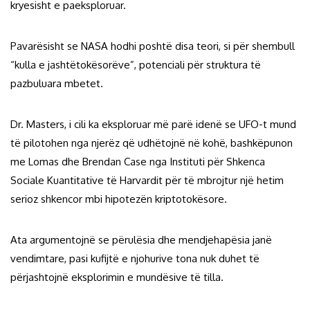
kryesisht e paeksploruar.
Pavarësisht se NASA hodhi poshtë disa teori, si për shembull
“kulla e jashtëtokësorëve”, potenciali për struktura të
pazbuluara mbetet.
Dr. Masters, i cili ka eksploruar më parë idenë se UFO-t mund
të pilotohen nga njerëz që udhëtojnë në kohë, bashkëpunon
me Lomas dhe Brendan Case nga Instituti për Shkenca
Sociale Kuantitative të Harvardit për të mbrojtur një hetim
serioz shkencor mbi hipotezën kriptotokësore.
Ata argumentojnë se përulësia dhe mendjehapësia janë
vendimtare, pasi kufijtë e njohurive tona nuk duhet të
përjashtojnë eksplorimin e mundësive të tilla.