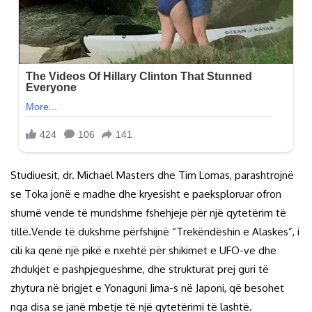
Studiuesit, dr. Michael Masters dhe Tim Lomas, parashtrojnë
se Toka jonë e madhe dhe kryesisht e paeksploruar ofron
shumë vende të mundshme fshehjeje për një qytetërim të
tillë.Vende të dukshme përfshijnë “Trekëndëshin e Alaskës”, i
cili ka qenë një pikë e nxehtë për shikimet e UFO-ve dhe
zhdukjet e pashpjegueshme, dhe strukturat prej guri të
zhytura në brigjet e Yonaguni Jima-s në Japoni, që besohet
nga disa se janë mbetje të një qytetërimi të lashtë.