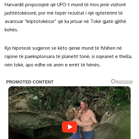
Harvardit propozojnë që UFO-t mund të mos jenë vizitorë
jashtëtokësorë, por më tepër rezultat i një qytetërimi të
avancuar “kriptotokësor” që ka jetuar në Tokë gjatë gjithë
kohës.
Kjo hipotezë sugjeron se këto qenie mund të fshihen në
rajone të paeksploruara të planetit tonë, si oqeanet e thella,
nën tokë, apo edhe në anën e errët të hënës.