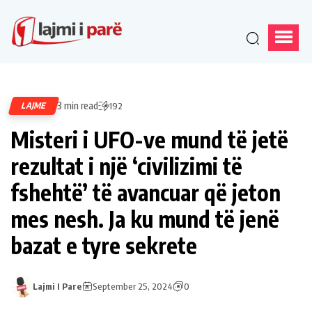
3 min read
LAJME
192
Misteri i UFO-ve mund të jetë
rezultat i një ‘civilizimi të
fshehtë’ të avancuar që jeton
mes nesh. Ja ku mund të jenë
bazat e tyre sekrete
Lajmi I Pare
September 25, 2024
0