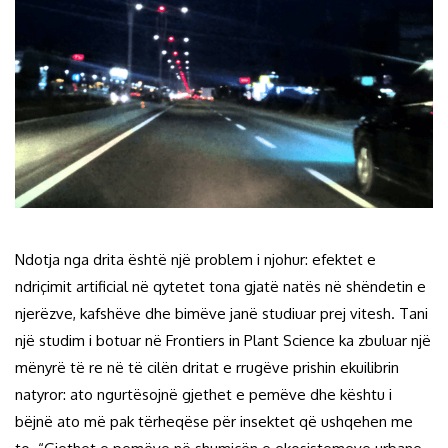
Ndotja nga drita është një problem i njohur: efektet e
ndriçimit artificial në qytetet tona gjatë natës në shëndetin e
njerëzve, kafshëve dhe bimëve janë studiuar prej vitesh. Tani
një studim i botuar në Frontiers in Plant Science ka zbuluar një
mënyrë të re në të cilën dritat e rrugëve prishin ekuilibrin
natyror: ato ngurtësojnë gjethet e pemëve dhe kështu i
bëjnë ato më pak tërheqëse për insektet që ushqehen me