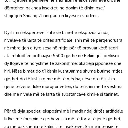
to. “Gjethet e pemëve në shumicën e ekosistemeve urbane
dëmtohen pak nga insektet: ne donim të dinim pse,”
shpjegon Shuang Zhang, autori kryesor i studimit.
Dyshimi i ekspertëve ishte se bimët e ekspozuara ndaj
niveleve të larta të dritës artificiale ishin më të përqendruara
në mbrojtjen e tyre sesa në rritje: për të provuar këtë teori
ata mblodhën pothuajse 5500 gjethe në Pekin që i përkisnin
dy llojeve të ndryshme të zakonshme: akacieja japoneze dhe
hiri. Nëse bimët do t’i kishin kushtuar më shumë burime rritjes,
gjethet do të kishin qenë më të mëdha, nëse do të kishin
qenë të zënë duke mbrojtur veten, do të ishin më të vështira
dhe me nivele më të larta të substancave kimike si taninet.
Për të dyja speciet, ekspozimi më i madh ndaj dritës artificiale
lidhej me forcimin e gjetheve: sa më të forta të jenë gjethet,
aq më pak shenja të kalimit të insekteve. Sa më intensiv të