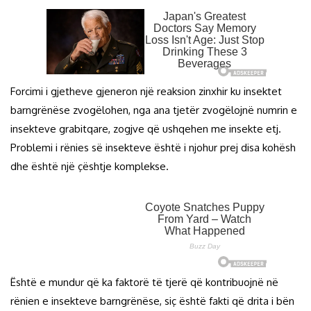
Forcimi i gjetheve gjeneron një reaksion zinxhir ku insektet
barngrënëse zvogëlohen, nga ana tjetër zvogëlojnë numrin e
insekteve grabitqare, zogjve që ushqehen me insekte etj.
Problemi i rënies së insekteve është i njohur prej disa kohësh
dhe është një çështje komplekse.
Është e mundur që ka faktorë të tjerë që kontribuojnë në
rënien e insekteve barngrënëse, siç është fakti që drita i bën