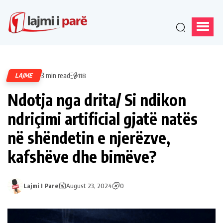
3 min read
LAJME
118
Ndotja nga drita/ Si ndikon
ndriçimi artificial gjatë natës
në shëndetin e njerëzve,
kafshëve dhe bimëve?
Lajmi I Pare
August 23, 2024
0