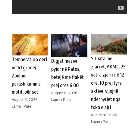
Situata me
Temperatura deri
Digjet masivi
zjarret, AKMC: 25
në 41 gradë/
pyjor në Patos,
vatra zjarri në 12
Zbuloni
betejë me flakët
orë, 10 prej tyre
parashikimin e
prej orës 6:00
aktive, vijojnë
motit, për sot
August 6, 2026
ndërhyrjet nga
Lajmi i Pare
August 5, 2026
Lajmi i Pare
toka e ajri
August 6, 2026
Lajmi i Pare