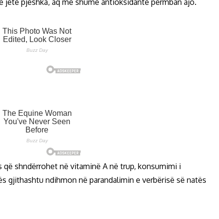
ë jetë pjeshka, aq më shumë antioksidantë përmban ajo.
ës që shndërrohet në vitaminë A në trup, konsumimi i
ës gjithashtu ndihmon në parandalimin e verbërisë së natës