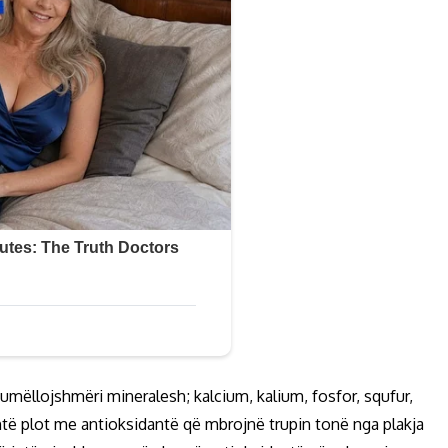
umëllojshmëri mineralesh; kalcium, kalium, fosfor, squfur,
htë plot me antioksidantë që mbrojnë trupin tonë nga plakja