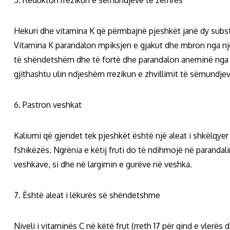
Hekuri dhe vitamina K që përmbajnë pjeshkët janë dy subst
Vitamina K parandalon mpiksjen e gjakut dhe mbron nga n
të shëndetshëm dhe të fortë dhe parandalon aneminë nga 
gjithashtu ulin ndjeshëm rrezikun e zhvillimit të sëmundje
6. Pastron veshkat
Kaliumi që gjendet tek pjeshkët është një aleat i shkëlqy
fshikëzës. Ngrënia e këtij fruti do të ndihmojë në paranda
veshkave, si dhe në largimin e gurëve në veshka.
7. Është aleat i lëkurës së shëndetshme
Niveli i vitaminës C në këtë frut (rreth 17 për qind e vlerës