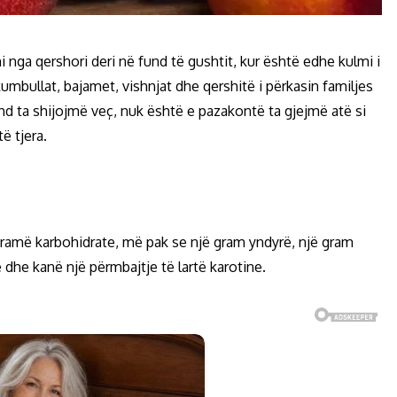
i nga qershori deri në fund të gushtit, kur është edhe kulmi i
kumbullat, bajamet, vishnjat dhe qershitë i përkasin familjes
nd ta shijojmë veç, nuk është e pazakontë ta gjejmë atë si
ë tjera.
gramë karbohidrate, më pak se një gram yndyrë, një gram
 dhe kanë një përmbajtje të lartë karotine.