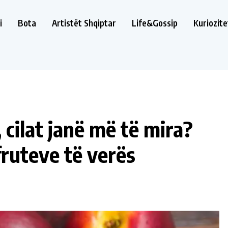
i
Bota
Artistët Shqiptar
Life&Gossip
Kuriozite
 cilat janë më të mira?
fruteve të verës