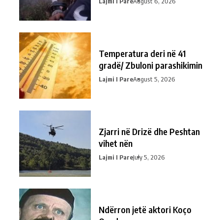
Lajmi I Pare
August 6, 2026
Temperatura deri në 41
gradë/ Zbuloni parashikimin
Lajmi I Pare
August 5, 2026
Zjarri në Drizë dhe Peshtan
vihet nën
Lajmi I Pare
July 5, 2026
Ndërron jetë aktori Koço