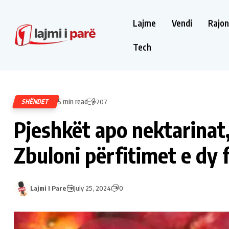
Lajme
Vendi
Rajon
Tech
5 min read
SHËNDET
207
Pjeshkët apo nektarinat,
Zbuloni përfitimet e dy 
Lajmi I Pare
July 25, 2024
0