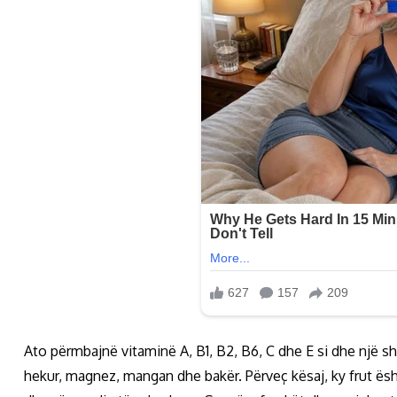
Ato përmbajnë vitaminë A, B1, B2, B6, C dhe E si dhe një sh
hekur, magnez, mangan dhe bakër. Përveç kësaj, ky frut ës