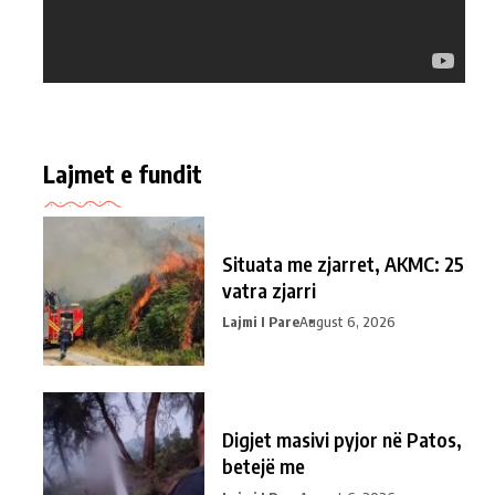
Lajmet e fundit
Situata me zjarret, AKMC: 25
vatra zjarri
Lajmi I Pare
August 6, 2026
Digjet masivi pyjor në Patos,
betejë me