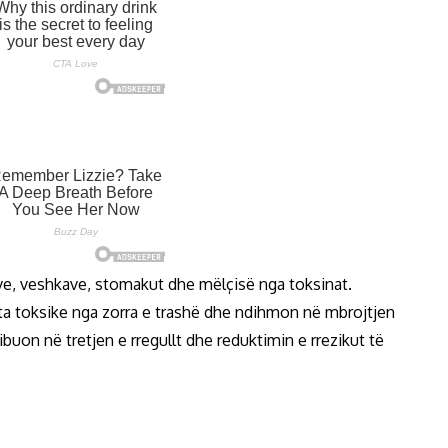
ëve, veshkave, stomakut dhe mëlçisë nga toksinat.
ërta toksike nga zorra e trashë dhe ndihmon në mbrojtjen
buon në tretjen e rregullt dhe reduktimin e rrezikut të