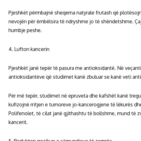
Pjeshkët përmbajnë sheqerna natyrale frutash që plotësoj
nevojën për ëmbëlsira të ndryshme jo të shëndetshme. Çaji
humbje peshe.
4. Lufton kancerin
Pjeshkët janë tepër të pasura me antioksidantë. Në veçanti, 
antioksidantëve që studimet kanë zbuluar se kanë veti ant
Për më tepër, studimet në epruveta dhe kafshët kanë treg
kufizojnë rritjen e tumoreve jo-kancerogjene të lëkurës dh
Polifenolet, të cilat janë gjithashtu të bollshme, mund të 
kancerit.
5. Redukton rrezikun e sëmundjeve të zemrës