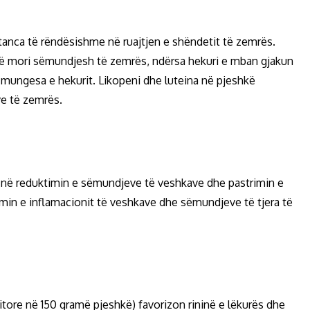
anca të rëndësishme në ruajtjen e shëndetit të zemrës.
jë mori sëmundjesh të zemrës, ndërsa hekuri e mban gjakun
mungesa e hekurit. Likopeni dhe luteina në pjeshkë
ve të zemrës.
er në reduktimin e sëmundjeve të veshkave dhe pastrimin e
limin e inflamacionit të veshkave dhe sëmundjeve të tjera të
 ditore në 150 gramë pjeshkë) favorizon rininë e lëkurës dhe