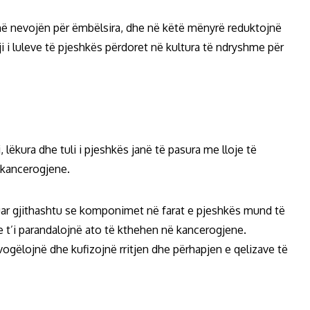
në nevojën për ëmbëlsira, dhe në këtë mënyrë reduktojnë
 i luleve të pjeshkës përdoret në kultura të ndryshme për
lëkura dhe tuli i pjeshkës janë të pasura me lloje të
ikancerogjene.
uar gjithashtu se komponimet në farat e pjeshkës mund të
e t’i parandalojnë ato të kthehen në kancerogjene.
zvogëlojnë dhe kufizojnë rritjen dhe përhapjen e qelizave të