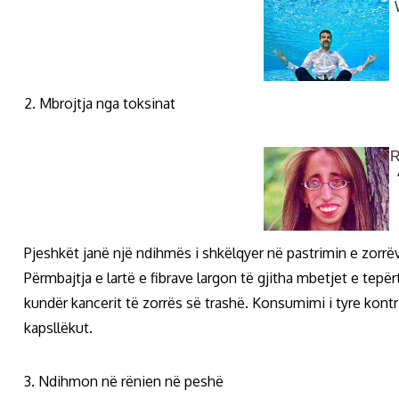
2. Mbrojtja nga toksinat
Pjeshkët janë një ndihmës i shkëlqyer në pastrimin e zorr
Përmbajtja e lartë e fibrave largon të gjitha mbetjet e tep
kundër kancerit të zorrës së trashë. Konsumimi i tyre kontri
kapsllëkut.
3. Ndihmon në rënien në peshë