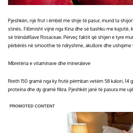
Pjeshkën, një frut i ëmbël me shije të pasur, mund ta shijon
stinës. Fillimisht vijnë nga Kina dhe së bashku me kajsitë, 
së trëndafilave Rosaceae. Përveç faktit që shijen e tyre mu
përbërës në smoothie të ndryshme, akullore dhe ushqime t
Mbretëria e vitaminave dhe mineraleve
Rreth 150 gramë nga ky frutë përmban vetëm 58 kalori, 14 
proteina dhe dy gramë fibra. Pjeshkët janë të pasura me ujë