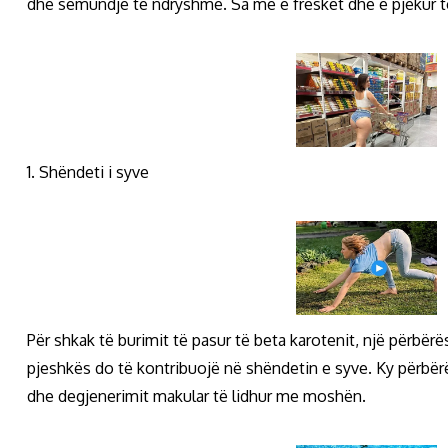
dhe sëmundje të ndryshme. Sa më e freskët dhe e pjekur t
1. Shëndeti i syve
Për shkak të burimit të pasur të beta karotenit, një përbër
pjeshkës do të kontribuojë në shëndetin e syve. Ky përbër
dhe degjenerimit makular të lidhur me moshën.