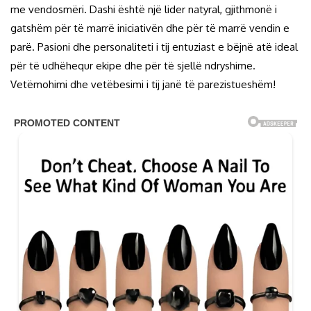
me vendosmëri. Dashi është një lider natyral, gjithmonë i
gatshëm për të marrë iniciativën dhe për të marrë vendin e
parë. Pasioni dhe personaliteti i tij entuziast e bëjnë atë ideal
për të udhëhequr ekipe dhe për të sjellë ndryshime.
Vetëmohimi dhe vetëbesimi i tij janë të parezistueshëm!