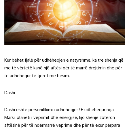
Kur bëhet fjalë për udhëheqjen e natyrshme, ka tre shenja që
me të vërtetë kanë një aftësi për të marrë drejtimin dhe për
të udhëhequr të tjerët me besim.
Dashi
Dashi është personifikimi i udhëheqjes! E udhëhequr nga
Marsi, planeti i veprimit dhe energjisë, kjo shenjë zotëron
aftësinë për të ndërmarrë veprime dhe për të ecur përpara