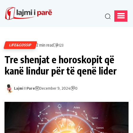
2 min read
LIFE&GOSSIP
123
Tre shenjat e horoskopit që
kanë lindur për të qenë lider
Lajmi I Pare
December 9, 2024
0