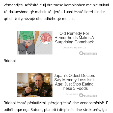
vëmendjes. Aftësitë e tij drejtuese kombinohen me një bukuri
të dallueshme që mahnit të tjerët. Luani është lideri i lindur
që di të frymëzojë dhe udhëheqë me stil.
Bricjapi
Bricjapi është përkufizimi i përgjegjësisë dhe vendosmërisë. E
udhëhequr nga Saturni, planeti i disiplinës dhe strukturës, kjo