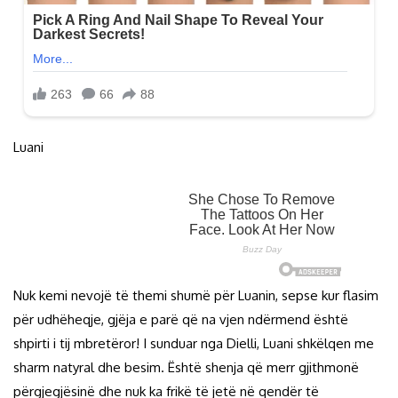
Luani
Nuk kemi nevojë të themi shumë për Luanin, sepse kur flasim
për udhëheqje, gjëja e parë që na vjen ndërmend është
shpirti i tij mbretëror! I sunduar nga Dielli, Luani shkëlqen me
sharm natyral dhe besim. Është shenja që merr gjithmonë
përgjegjësinë dhe nuk ka frikë të jetë në qendër të