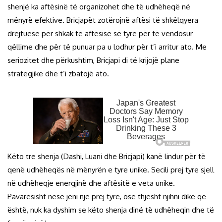
shenjë ka aftësinë të organizohet dhe të udhëheqë në
mënyrë efektive. Bricjapët zotërojnë aftësi të shkëlqyera
drejtuese për shkak të aftësisë së tyre për të vendosur
qëllime dhe për të punuar pa u lodhur për t’i arritur ato. Me
seriozitet dhe përkushtim, Bricjapi di të krijojë plane
strategjike dhe t’i zbatojë ato.
Këto tre shenja (Dashi, Luani dhe Bricjapi) kanë lindur për të
qenë udhëheqës në mënyrën e tyre unike. Secili prej tyre sjell
në udhëheqje energjinë dhe aftësitë e veta unike.
Pavarësisht nëse jeni një prej tyre, ose thjesht njihni dikë që
është, nuk ka dyshim se këto shenja dinë të udhëheqin dhe të