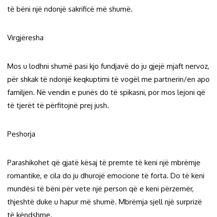
të bëni një ndonjë sakrificë më shumë.
Virgjëresha
Mos u lodhni shumë pasi kjo fundjavë do ju gjejë mjaft nervoz,
për shkak të ndonjë keqkuptimi të vogël me partnerin/en apo
familjen. Në vendin e punës do të spikasni, por mos lejoni që
të tjerët të përfitojnë prej jush.
Peshorja
Parashikohet që gjatë kësaj të premte të keni një mbrëmje
romantike, e cila do ju dhurojë emocione të forta. Do të keni
mundësi të bëni për vete një person që e keni përzemër,
thjeshtë duke u hapur më shumë. Mbrëmja sjell një surprizë
të këndshme.