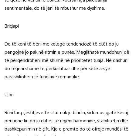
sentimentale, do të jeni të mbushur me dyshime.
Bricjapi
Do të keni të bëni me kolegë tendenciozë të cilët do ju
pengojnë jo pak në ritmin e punës. Megjithatë mundohuni që
të përqendroheni më shumë në prioritetet tuaja. Në dashuri
do të jeni shumë të përkushtuar dhe për këtë arsye
parashikohet një fundjavë romantike.
Ujori
Rrini larg çështjeve të cilat nuk ju bindin, sidomos gjatë kësaj
periudhe ku do ju duhet të rigjeni harmoninë, stabilitetin dhe
bashkëpunimin në çift. Kjo e premte do të ofrojë mundësi të