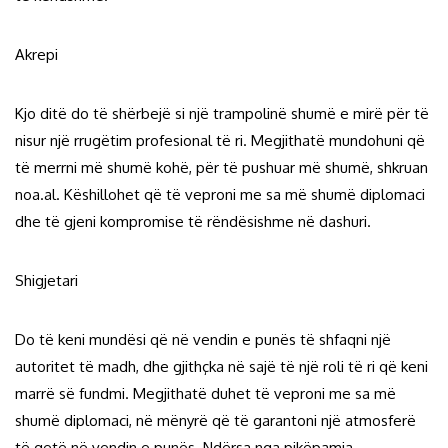
Akrepi
Kjo ditë do të shërbejë si një trampolinë shumë e mirë për të
nisur një rrugëtim profesional të ri. Megjithatë mundohuni që
të merrni më shumë kohë, për të pushuar më shumë, shkruan
noa.al. Këshillohet që të veproni me sa më shumë diplomaci
dhe të gjeni kompromise të rëndësishme në dashuri.
Shigjetari
Do të keni mundësi që në vendin e punës të shfaqni një
autoritet të madh, dhe gjithçka në sajë të një roli të ri që keni
marrë së fundmi. Megjithatë duhet të veproni me sa më
shumë diplomaci, në mënyrë që të garantoni një atmosferë
të qetë në vendin e punës. Ndërsa nga pikëpamja