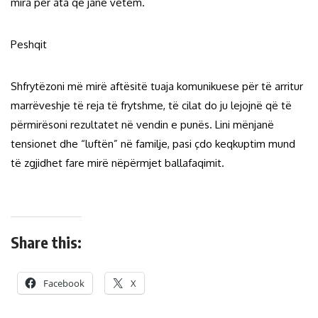
mira për ata që janë vetëm.
Peshqit
Shfrytëzoni më mirë aftësitë tuaja komunikuese për të arritur
marrëveshje të reja të frytshme, të cilat do ju lejojnë që të
përmirësoni rezultatet në vendin e punës. Lini mënjanë
tensionet dhe “luftën” në familje, pasi çdo keqkuptim mund
të zgjidhet fare mirë nëpërmjet ballafaqimit.
Share this:
Facebook
X