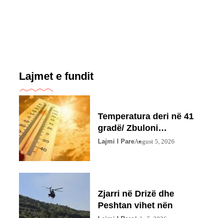
Lajmet e fundit
Temperatura deri në 41
gradë/ Zbuloni
parashikimin
Lajmi I Pare
August 5, 2026
Zjarri në Drizë dhe
Peshtan vihet nën