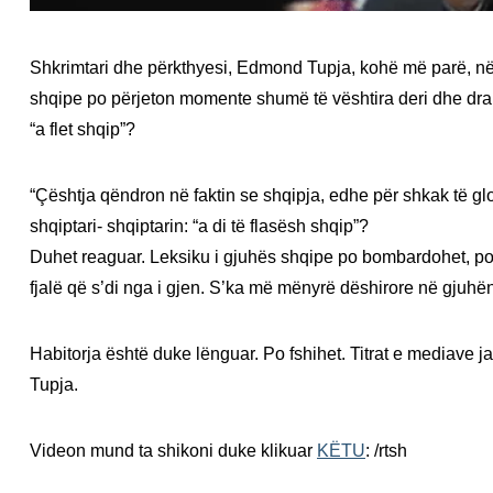
Shkrimtari dhe përkthyesi, Edmond Tupja, kohë më parë, n
shqipe po përjeton momente shumë të vështira deri dhe dram
“a flet shqip”?
“Çështja qëndron në faktin se shqipja, edhe për shkak të g
shqiptari- shqiptarin: “a di të flasësh shqip”?
Duhet reaguar. Leksiku i gjuhës shqipe po bombardohet, po i
fjalë që s’di nga i gjen. S’ka më mënyrë dëshirore në gjuhë
Habitorja është duke lënguar. Po fshihet. Titrat e mediave j
Tupja.
Videon mund ta shikoni duke klikuar
KËTU
: /rtsh