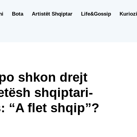
ni
Bota
Artistët Shqiptar
Life&Gossip
Kuriozi
po shkon drejt
etësh shqiptari-
: “A flet shqip”?