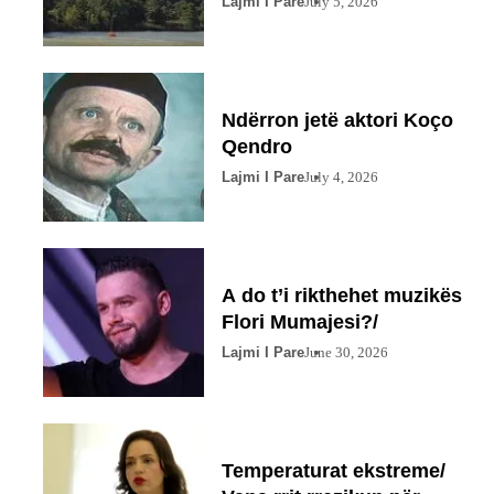
Lajmi I Pare
July 5, 2026
Ndërron jetë aktori Koço
Qendro
Lajmi I Pare
July 4, 2026
A do t’i rikthehet muzikës
Flori Mumajesi?/
Lajmi I Pare
June 30, 2026
Temperaturat ekstreme/