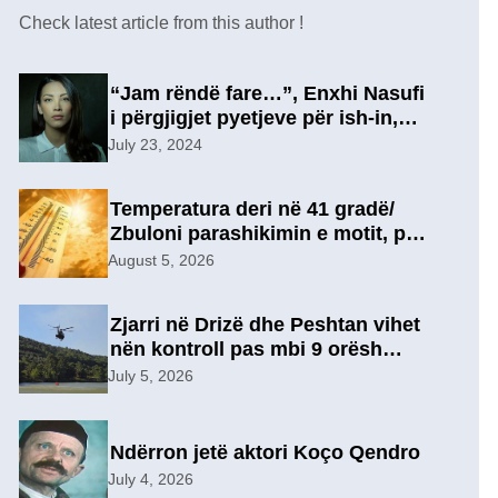
Check latest article from this author !
“Jam rëndë fare…”, Enxhi Nasufi
i përgjigjet pyetjeve për ish-in,
pas përfundimit të marrëdhënies
July 23, 2024
7-vjeçare në një lidhje të re?
Temperatura deri në 41 gradë/
Zbuloni parashikimin e motit, për
sot
August 5, 2026
Zjarri në Drizë dhe Peshtan vihet
nën kontroll pas mbi 9 orësh
operacion, u evakuuan
July 5, 2026
përkohësisht 7 familje
Ndërron jetë aktori Koço Qendro
July 4, 2026