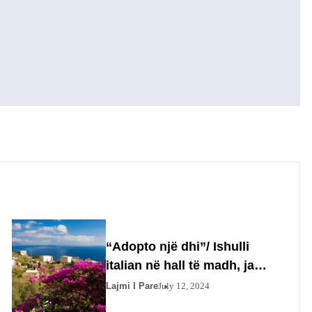
“Adopto një dhi”/ Ishulli
italian në hall të madh, ja
cfare ka ndodhur
Lajmi I Pare
July 12, 2024