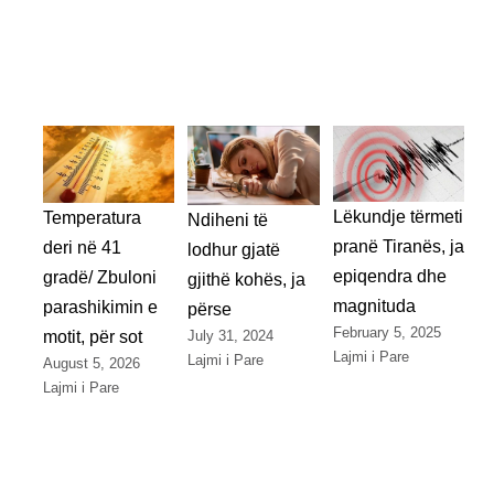
Lëkundje tërmeti
Temperatura
Ndiheni të
pranë Tiranës, ja
deri në 41
lodhur gjatë
epiqendra dhe
gradë/ Zbuloni
gjithë kohës, ja
magnituda
parashikimin e
përse
February 5, 2025
July 31, 2024
motit, për sot
Lajmi i Pare
Lajmi i Pare
August 5, 2026
Lajmi i Pare