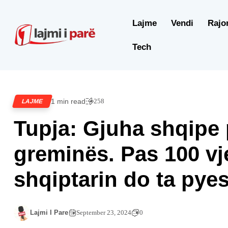
Lajme
Vendi
Rajo
Tech
1 min read
258
LAJME
Tupja: Gjuha shqipe 
greminës. Pas 100 vj
shqiptarin do ta pyes
Lajmi I Pare
September 23, 2024
0