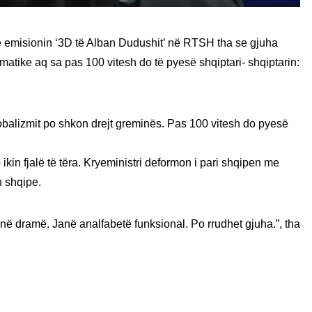
ë emisionin ‘3D të Alban Dudushit’ në RTSH tha se gjuha
atike aq sa pas 100 vitesh do të pyesë shqiptari- shqiptarin:
lobalizmit po shkon drejt greminës. Pas 100 vitesh do pyesë
kin fjalë të tëra. Kryeministri deformon i pari shqipen me
n shqipe.
anë dramë. Janë analfabetë funksional. Po rrudhet gjuha.”, tha