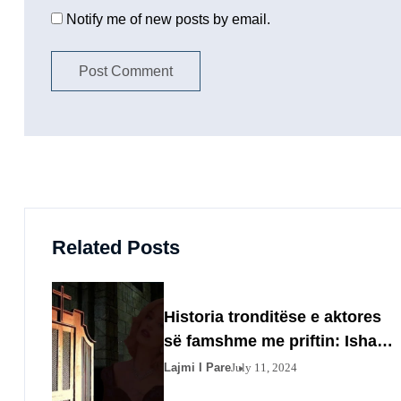
Notify me of new posts by email.
Related Posts
Historia tronditëse e aktores
së famshme me priftin: Isha
10 vjeç, shkova të rrëfehesha
Lajmi I Pare
July 11, 2024
por…