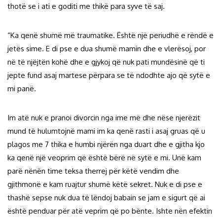
thotë se i ati e goditi me thikë para syve të saj.
“Ka qenë shumë më traumatike. Është një periudhë e rëndë e
jetës sime. E di pse e dua shumë mamin dhe e vlerësoj, por
në të njëjtën kohë dhe e gjykoj që nuk pati mundësinë që ti
jepte fund asaj martese përpara se të ndodhte ajo që sytë e
mi panë.
Im atë nuk e pranoi divorcin nga ime më dhe nëse njerëzit
mund të hulumtojnë mami im ka qenë rasti i asaj gruas që u
plagos me 7 thika e humbi njërën nga duart dhe e gjitha kjo
ka qenë një veoprim që është bërë në sytë e mi. Unë kam
parë nënën time teksa therrej për këtë vendim dhe
gjithmonë e kam ruajtur shumë këtë sekret. Nuk e di pse e
thashë sepse nuk dua të lëndoj babain se jam e sigurt që ai
është penduar për atë veprim që po bënte. Ishte nën efektin