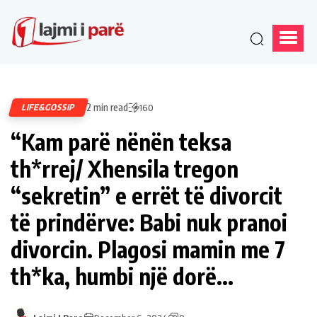
2 min read
LIFE&GOSSIP
160
“Kam parë nënën teksa
th*rrej/ Xhensila tregon
“sekretin” e errët të divorcit
të prindërve: Babi nuk pranoi
divorcin. Plagosi mamin me 7
th*ka, humbi një dorë…