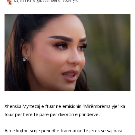
Lajmi I Pare
December 6, 2024
0
Xhensila Myrtezaj e ftuar në emisionin “Mirëmbrëma yje” ka
folur për herë të parë për divorcin e prindërve.
Ajo e kujton si një periudhë traumatike të jetës së saj pasi