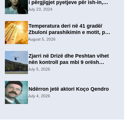
i përgjigjet pyetjeve për ish-in,
pas përfundimit të marrëdhënies
July 23, 2024
7-vjeçare në një lidhje të re?
Temperatura deri në 41 gradë/
Zbuloni parashikimin e motit, për
sot
August 5, 2026
Zjarri në Drizë dhe Peshtan vihet
nën kontroll pas mbi 9 orësh
operacion, u evakuuan
July 5, 2026
përkohësisht 7 familje
Ndërron jetë aktori Koço Qendro
July 4, 2026