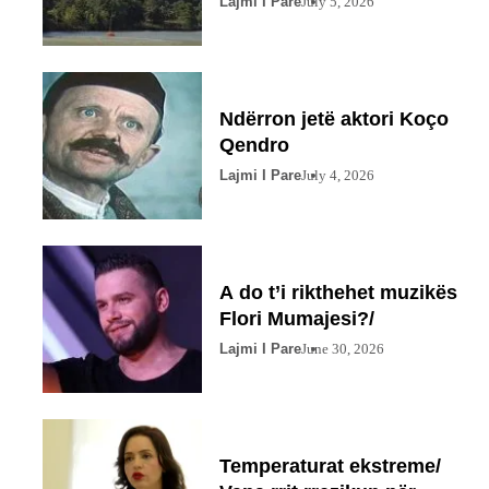
Lajmi I Pare
July 5, 2026
Ndërron jetë aktori Koço
Qendro
Lajmi I Pare
July 4, 2026
A do t’i rikthehet muzikës
Flori Mumajesi?/
Lajmi I Pare
June 30, 2026
Temperaturat ekstreme/