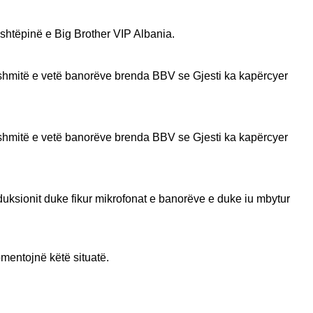
shtëpinë e Big Brother VIP Albania.
dëshmitë e vetë banorëve brenda BBV se Gjesti ka kapërcyer
dëshmitë e vetë banorëve brenda BBV se Gjesti ka kapërcyer
duksionit duke fikur mikrofonat e banorëve e duke iu mbytur
mentojnë këtë situatë.