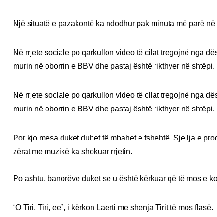
Një situatë e pazakontë ka ndodhur pak minuta më parë në 
Në rrjete sociale po qarkullon video të cilat tregojnë nga 
murin në oborrin e BBV dhe pastaj është rikthyer në shtëpi.
Në rrjete sociale po qarkullon video të cilat tregojnë nga 
murin në oborrin e BBV dhe pastaj është rikthyer në shtëpi.
Por kjo mesa duket duhet të mbahet e fshehtë. Sjellja e pro
zërat me muzikë ka shokuar rrjetin.
Po ashtu, banorëve duket se u është kërkuar që të mos e ko
“O Tiri, Tiri, ee”, i kërkon Laerti me shenja Tirit të mos flasë.