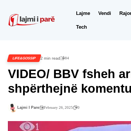
Lajme
Vendi
Rajo
Tech
2 min read
84
LIFE&GOSSIP
VIDEO/ BBV fsheh arra
shpërthejnë komentu
Lajmi I Pare
February 26, 2025
0