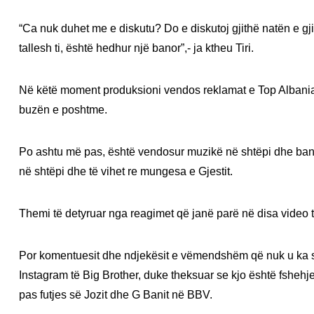
“Ca nuk duhet me e diskutu? Do e diskutoj gjithë natën e gj
tallesh ti, është hedhur një banor”,- ja ktheu Tiri.
Në këtë moment produksioni vendos reklamat e Top Albania
buzën e poshtme.
Po ashtu më pas, është vendosur muzikë në shtëpi dhe banor
në shtëpi dhe të vihet re mungesa e Gjestit.
Themi të detyruar nga reagimet që janë parë në disa video 
Por komentuesit dhe ndjekësit e vëmendshëm që nuk u ka s
Instagram të Big Brother, duke theksuar se kjo është fshehje
pas futjes së Jozit dhe G Banit në BBV.