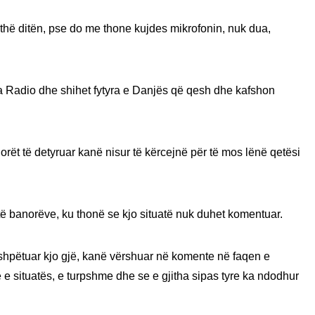
ithë ditën, pse do me thone kujdes mikrofonin, nuk dua,
 Radio dhe shihet fytyra e Danjës që qesh dhe kafshon
ët të detyruar kanë nisur të kërcejnë për të mos lënë qetësi
të banorëve, ku thonë se kjo situatë nuk duhet komentuar.
hpëtuar kjo gjë, kanë vërshuar në komente në faqen e
 e situatës, e turpshme dhe se e gjitha sipas tyre ka ndodhur