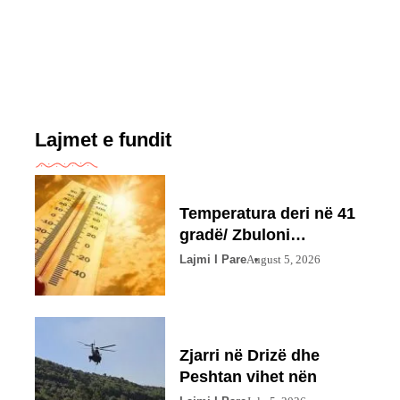
Lajmet e fundit
Temperatura deri në 41
gradë/ Zbuloni
parashikimin
Lajmi I Pare
August 5, 2026
Zjarri në Drizë dhe
Peshtan vihet nën