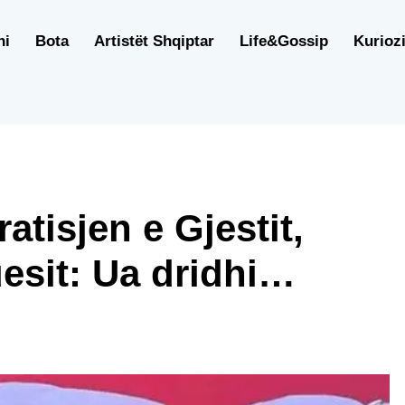
ni
Bota
Artistët Shqiptar
Life&Gossip
Kuriozi
tisjen e Gjestit,
esit: Ua dridhi…