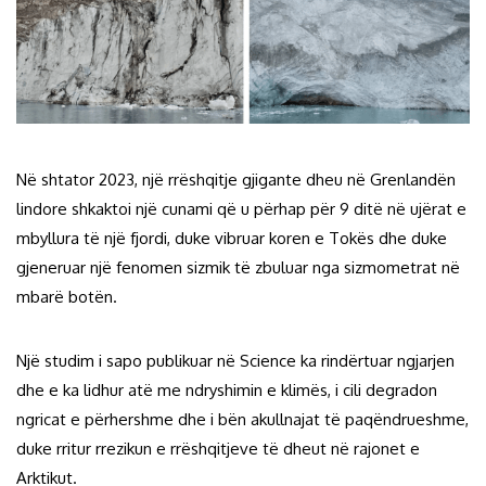
Në shtator 2023, një rrëshqitje gjigante dheu në Grenlandën
lindore shkaktoi një cunami që u përhap për 9 ditë në ujërat e
mbyllura të një fjordi, duke vibruar koren e Tokës dhe duke
gjeneruar një fenomen sizmik të zbuluar nga sizmometrat në
mbarë botën.
Një studim i sapo publikuar në Science ka rindërtuar ngjarjen
dhe e ka lidhur atë me ndryshimin e klimës, i cili degradon
ngricat e përhershme dhe i bën akullnajat të paqëndrueshme,
duke rritur rrezikun e rrëshqitjeve të dheut në rajonet e
Arktikut.