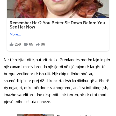
Në të njëjtat ditë, autoritetet e Grenlandës morën lajmin për
një cunami masiv brenda një fjordi në një rajon të largët të
bregut verilindor të ishullit. Një ekip ndërkombëtar,
shumëdisiplinor prej 68 shkencëtarësh ka rilidhur që atëherë
dy ngjarjet, duke përdorur sizmograme, analiza infratingujsh,
imazhe satelitore dhe ekspedita në terren, në të cilat mori
pjesë edhe ushtria daneze.