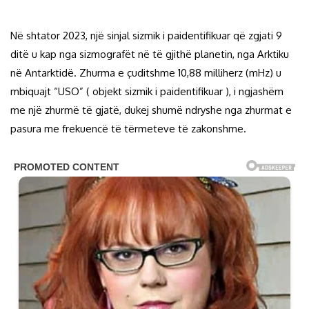
Në shtator 2023, një sinjal sizmik i paidentifikuar që zgjati 9
ditë u kap nga sizmografët në të gjithë planetin, nga Arktiku
në Antarktidë. Zhurma e çuditshme 10,88 milliherz (mHz) u
mbiquajt “USO” ( objekt sizmik i paidentifikuar ), i ngjashëm
me një zhurmë të gjatë, dukej shumë ndryshe nga zhurmat e
pasura me frekuencë të tërmeteve të zakonshme.