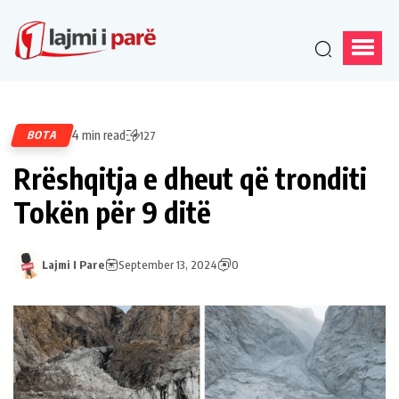
4 min read
BOTA
127
Rrëshqitja e dheut që tronditi
Tokën për 9 ditë
Lajmi I Pare
September 13, 2024
0