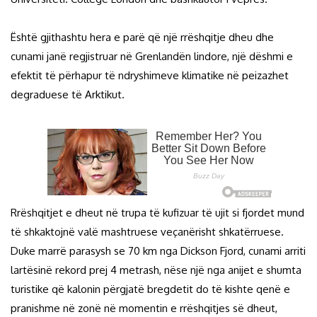
Është gjithashtu hera e parë që një rrëshqitje dheu dhe
cunami janë regjistruar në Grenlandën lindore, një dëshmi e
efektit të përhapur të ndryshimeve klimatike në peizazhet
degraduese të Arktikut.
Rrëshqitjet e dheut në trupa të kufizuar të ujit si fjordet mund
të shkaktojnë valë mashtruese veçanërisht shkatërruese.
Duke marrë parasysh se 70 km nga Dickson Fjord, cunami arriti
lartësinë rekord prej 4 metrash, nëse një nga anijet e shumta
turistike që kalonin përgjatë bregdetit do të kishte qenë e
pranishme në zonë në momentin e rrëshqitjes së dheut,