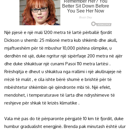
Një pjesë e një mali 1200 metra të lartë përballë fjordit
Dickson u shemb: 25 milionë metra kub shkëmb dhe akull,
mjaftueshëm për të mbushur 10,000 pishina olimpike, u
derdhën në ujë, duke ngritur një sipërfaqe 200 metra në ajër
dhe duke shkaktuar një cunami Pasoi 110 metra lartësi .
Rrëshqitja e dheut u shkaktua nga rrallimi i një akullnajeje në
rrëzë të malit , e cila ishte bërë shumë e brishtë për të
mbështetur shkëmbin që qëndronte mbi të. Një efekt,
mendohet, i temperaturave të larta dhe ndryshimeve të
reshjeve për shkak të krizës klimatike .
Vala më pas do të përparonte përgjatë 10 km të fjordit, duke
humbur gradualisht energjinë. Brenda pak minutash është ulur