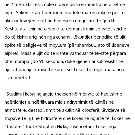
në 7 metra lartësi , duke u bërë disa centimetra në ditët në
vijim. Shkencëtarët përdorën modele matematikore për të
rikrijuar lëvizjen e ujit në hapësirën e ngushtë të fjordit.
Kështu ata ishin në gjendje të demonstronin se valët seiche
do të kishin origjinën nga cunami , lëkundjet periodike të ujit
tipike të pellgjeve të mbyllura (për shembull, ato të liqeneve
alpine). Masa e ujit do të kishte vazhduar të lëvizte përpara
dhe mbrapa çdo 90 sekonda, duke gjeneruar saktësisht të
njëjtat dridhje ritmike të kores së Tokës të regjistruara nga
sizmometrat .
“Studimi i kësaj ngjarjeje thekson në mënyrë të habitshme
ndërlidhjet e ndërlikuara midis ndryshimit të klimës në
atmosferë, destabilizimit të akullit në kriosferë, lëvizjeve të
trupave të ujit në hidrosferë dhe kores së ngurtë të Tokës në
litosferë,” thotë Stephen Hicks, shkencëtar i Tokës nga
Universiteti. College London dhe bashkautor i veprës.