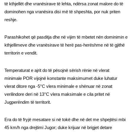
të kthjellët dhe vranësirave të lehta, ndërsa zonat malore do të
dominohen nga vranësira disi më të shpeshta, por nuk priten
reshje.
Parashikohet që pasditja dhe në vijim të mbetet nën dominimin e
kthjellimeve dhe vranësirave të herë pas-herëshme në të gjithë
territorin e vendit.
Temperaturat e ajrit do të pësojnë sërish rënie në vlerat
minimale POR vijojnë konstante maksimumet duke luhatur
vlerat ditore nga -5°C vlera minimale e shënuar në zonat
verilindore deri në 13°C vlera maksimale e cila pritet në
Jugperëndim të territorit.
Era do të fryjë mesatare si në tokë dhe në det me shpejtësi mbi
45 km/h nga drejtimi Jugor; duke krijuar në brigjet detare