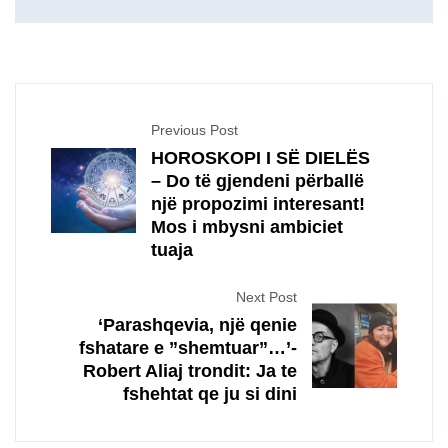
Previous Post
HOROSKOPI I SË DIELËS
– Do të gjendeni përballë
një propozimi interesant!
Mos i mbysni ambiciet
tuaja
Next Post
‘Parashqevia, një qenie
fshatare e ”shemtuar”…’-
Robert Aliaj trondit: Ja te
fshehtat qe ju si dini