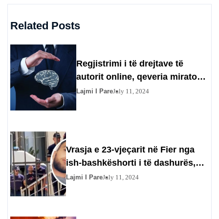
Related Posts
Regjistrimi i të drejtave të
autorit online, qeveria miraton
procedurën që duhet të ndiqet
Lajmi I Pare
July 11, 2024
Vrasja e 23-vjeçarit në Fier nga
ish-bashkëshorti i të dashurës,
flet nëna e autorit për nënën e
Lajmi I Pare
July 11, 2024
viktimës: Nuk ta vramë ne…