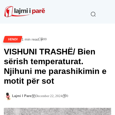
1 min read
99
VENDI
VISHUNI TRASHË/ Bien
sërish temperaturat.
Njihuni me parashikimin e
motit për sot
Lajmi I Pare
December 22, 2024
0