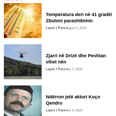
Temperatura deri në 41 gradë/
Zbuloni parashikimin
Lajmi I Pare
August 5, 2026
Zjarri në Drizë dhe Peshtan
vihet nën
Lajmi I Pare
July 5, 2026
Ndërron jetë aktori Koço
Qendro
Lajmi I Pare
July 4, 2026