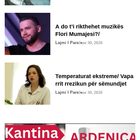
A do t’i rikthehet muzikës
Flori Mumajesi?/
Lajmi I Pare
June 30, 2026
Temperaturat ekstreme/ Vapa
rrit rrezikun për sëmundjet
Lajmi I Pare
June 30, 2026