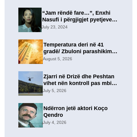
“Jam rëndë fare…”, Enxhi
Nasufi i përgjigjet pyetjeve
për ish-in, pas përfundimit të
July 23, 2024
marrëdhënies 7-vjeçare në
një lidhje të re?
Temperatura deri në 41
gradë/ Zbuloni parashikimin
e motit, për sot
August 5, 2026
Zjarri në Drizë dhe Peshtan
vihet nën kontroll pas mbi 9
orësh operacion, u
July 5, 2026
evakuuan përkohësisht 7
familje
Ndërron jetë aktori Koço
Qendro
July 4, 2026