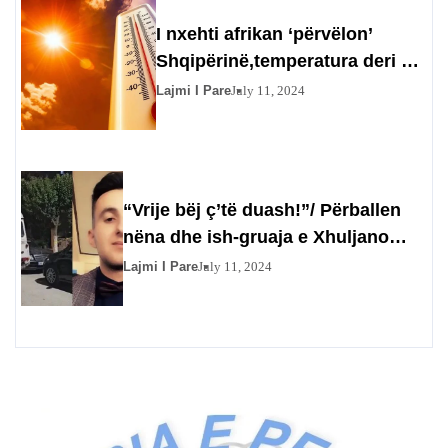
I nxehti afrikan ‘përvëlon’
Shqipërinë,temperatura deri në
44 gradë ditën e nesërme
Lajmi I Pare
July 11, 2024
“Vrije bëj ç’të duash!”/ Përballen
nëna dhe ish-gruaja e Xhuljano
Mihos, 27-vjeçarja: Të tha dua të
Lajmi I Pare
July 11, 2024
blej pistoletë që të vras Xhimin,
ndërsa ti…