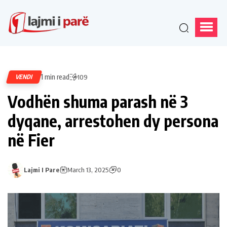
1 min read
VENDI
109
Vodhën shuma parash në 3
dyqane, arrestohen dy persona
në Fier
Lajmi I Pare
March 13, 2025
0