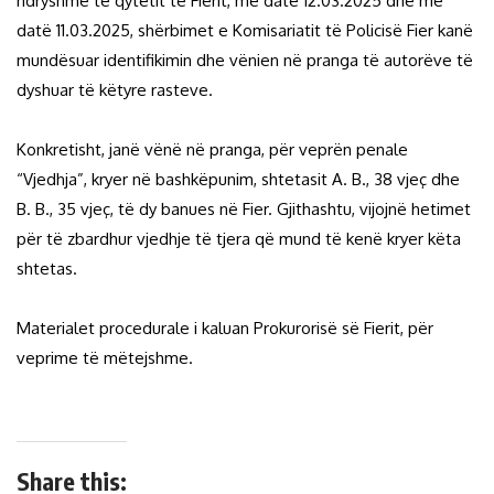
ndryshme të qytetit të Fierit, më datë 12.03.2025 dhe më
datë 11.03.2025, shërbimet e Komisariatit të Policisë Fier kanë
mundësuar identifikimin dhe vënien në pranga të autorëve të
dyshuar të këtyre rasteve.
Konkretisht, janë vënë në pranga, për veprën penale
“Vjedhja”, kryer në bashkëpunim, shtetasit A. B., 38 vjeç dhe
B. B., 35 vjeç, të dy banues në Fier. Gjithashtu, vijojnë hetimet
për të zbardhur vjedhje të tjera që mund të kenë kryer këta
shtetas.
Materialet procedurale i kaluan Prokurorisë së Fierit, për
veprime të mëtejshme.
Share this: