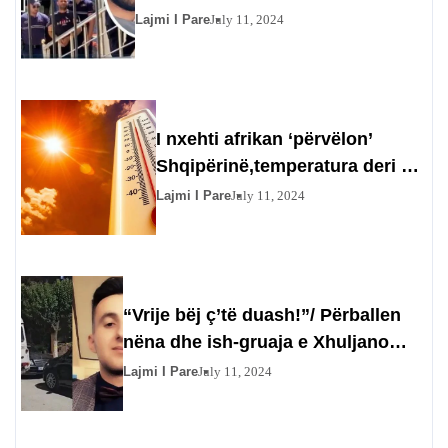
flet nëna e autorit për nënën e
Lajmi I Pare
July 11, 2024
viktimës: Nuk ta vramë ne…
I nxehti afrikan ‘përvëlon’
Shqipërinë,temperatura deri në
44 gradë ditën e nesërme
Lajmi I Pare
July 11, 2024
“Vrije bëj ç’të duash!”/ Përballen
nëna dhe ish-gruaja e Xhuljano
Mihos, 27-vjeçarja: Të tha dua të
Lajmi I Pare
July 11, 2024
blej pistoletë që të vras Xhimin,
ndërsa ti…