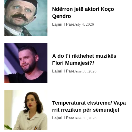
Ndërron jetë aktori Koço
Qendro
Lajmi I Pare
July 4, 2026
A do t’i rikthehet muzikës
Flori Mumajesi?/
Lajmi I Pare
June 30, 2026
Temperaturat ekstreme/ Vapa
rrit rrezikun për sëmundjet
Lajmi I Pare
June 30, 2026