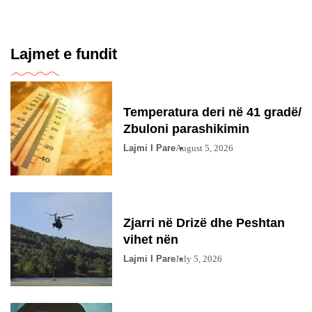
Lajmet e fundit
Temperatura deri në 41 gradë/
Zbuloni parashikimin
Lajmi I Pare
August 5, 2026
Zjarri në Drizë dhe Peshtan
vihet nën
Lajmi I Pare
July 5, 2026