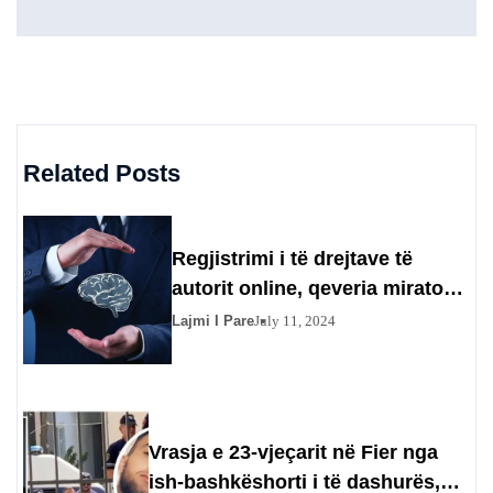
Related Posts
Regjistrimi i të drejtave të
autorit online, qeveria miraton
procedurën që duhet të ndiqet
Lajmi I Pare
July 11, 2024
Vrasja e 23-vjeçarit në Fier nga
ish-bashkëshorti i të dashurës,