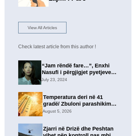
View All Articles
Check latest article from this author !
“Jam rëndë fare…”, Enxhi
Nasufi i përgjigjet pyetjeve
për ish-in, pas përfundimit të
July 23, 2024
marrëdhënies 7-vjeçare në
një lidhje të re?
Temperatura deri në 41
gradë/ Zbuloni parashikimin
e motit, për sot
August 5, 2026
Zjarri në Drizë dhe Peshtan
vihet nën kontroll pas mbi 9