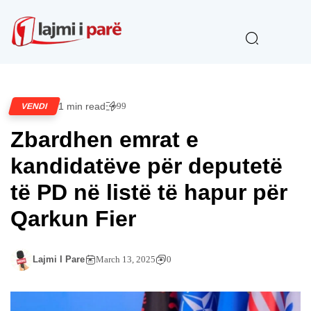
1 min read
99
VENDI
Zbardhen emrat e
kandidatëve për deputetë
të PD në listë të hapur për
Qarkun Fier
Lajmi I Pare
March 13, 2025
0