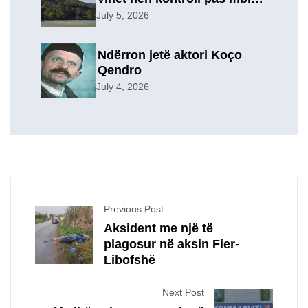
orësh operacion, u
July 5, 2026
evakuuan përkohësisht 7
familje
Ndërron jetë aktori Koço
Qendro
July 4, 2026
Previous Post
Aksident me një të
plagosur në aksin Fier-
Libofshë
Next Post