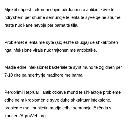
Mjekët shpesh rekomandojnë përdorimin e antibiotikëve të
ndryshëm për shumë sëmundje të lehta të syve që në shumë
raste nuk kanë nevojë për barna të tilla.
Problemet e lehta me sytë (siç është skuqja) që shkaktohen
nga infeksione virale nuk trajtohen me antibiotikë.
Madje edhe infeksionet bakteriale të syrit mund të zgjidhen për
7-10 ditë pa ndërhyrje madhore me barna.
Përdorimi i tepruar i antibiotikëve mund të shkaktojë probleme
edhe në mikrobiomën e syve duke shkaktuar infeksione,
probleme me imunitetin madje edhe sëmundje të rënda si
kanceri./AgroWeb.org