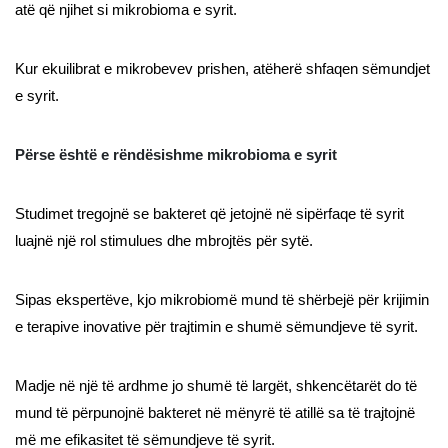
atë që njihet si mikrobioma e syrit.
Kur ekuilibrat e mikrobevev prishen, atëherë shfaqen sëmundjet
e syrit.
Përse është e rëndësishme mikrobioma e syrit
Studimet tregojnë se bakteret që jetojnë në sipërfaqe të syrit
luajnë një rol stimulues dhe mbrojtës për sytë.
Sipas ekspertëve, kjo mikrobiomë mund të shërbejë për krijimin
e terapive inovative për trajtimin e shumë sëmundjeve të syrit.
Madje në një të ardhme jo shumë të largët, shkencëtarët do të
mund të përpunojnë bakteret në mënyrë të atillë sa të trajtojnë
më me efikasitet të sëmundjeve të syrit.