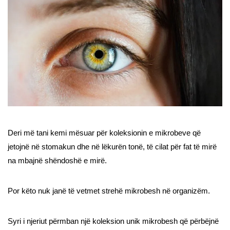
Deri më tani kemi mësuar për koleksionin e mikrobeve që
jetojnë në stomakun dhe në lëkurën tonë, të cilat për fat të mirë
na mbajnë shëndoshë e mirë.
Por këto nuk janë të vetmet strehë mikrobesh në organizëm.
Syri i njeriut përmban një koleksion unik mikrobesh që përbëjnë