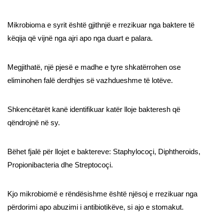
Mikrobioma e syrit është gjithnjë e rrezikuar nga baktere të
këqija që vijnë nga ajri apo nga duart e palara.
Megjithatë, një pjesë e madhe e tyre shkatërrohen ose
eliminohen falë derdhjes së vazhdueshme të lotëve.
Shkencëtarët kanë identifikuar katër lloje bakteresh që
qëndrojnë në sy.
Bëhet fjalë për llojet e baktereve: Staphylocoçi, Diphtheroids,
Propionibacteria dhe Streptocoçi.
Kjo mikrobiomë e rëndësishme është njësoj e rrezikuar nga
përdorimi apo abuzimi i antibiotikëve, si ajo e stomakut.