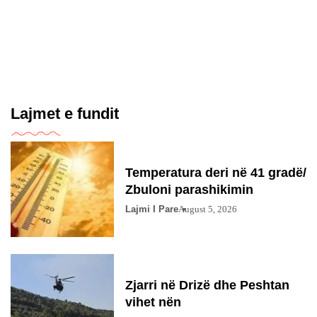
Lajmet e fundit
Temperatura deri në 41 gradë/
Zbuloni parashikimin
Lajmi I Pare
August 5, 2026
Zjarri në Drizë dhe Peshtan
vihet nën