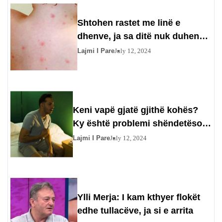
Shtohen rastet me linë e
dhenve, ja sa ditë nuk duhen
larë fëmijët
Lajmi I Pare
July 12, 2024
Keni vapë gjatë gjithë kohës?
Ky është problemi shëndetësor
që mund të keni. Kujdes me këto
Lajmi I Pare
July 12, 2024
produkte..
Ylli Merja: I kam kthyer flokët
edhe tullacëve, ja si e arrita