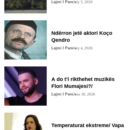
Lajmi I Pare
July 5, 2026
Ndërron jetë aktori Koço
Qendro
Lajmi I Pare
July 4, 2026
A do t’i rikthehet muzikës
Flori Mumajesi?/
Lajmi I Pare
June 30, 2026
Temperaturat ekstreme/ Vapa