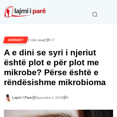
2 min read
117
SHËNDET
A e dini se syri i njeriut
është plot e për plot me
mikrobe? Përse është e
rëndësishme mikrobioma
Lajmi I Pare
September 2, 2024
0