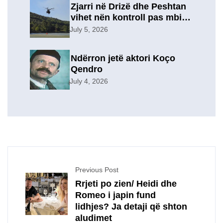
Zjarri në Drizë dhe Peshtan
vihet nën kontroll pas mbi 9
orësh operacion, u
July 5, 2026
evakuuan përkohësisht 7
familje
Ndërron jetë aktori Koço
Qendro
July 4, 2026
Previous Post
Rrjeti po zien/ Heidi dhe
Romeo i japin fund
lidhjes? Ja detaji që shton
aludimet