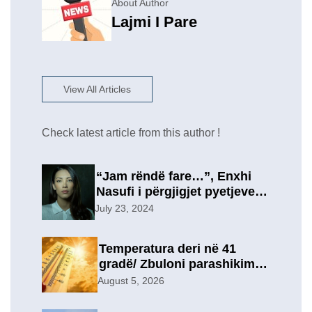
About Author
Lajmi I Pare
View All Articles
Check latest article from this author !
“Jam rëndë fare…”, Enxhi
Nasufi i përgjigjet pyetjeve
për ish-in, pas përfundimit të
July 23, 2024
marrëdhënies 7-vjeçare në
një lidhje të re?
Temperatura deri në 41
gradë/ Zbuloni parashikimin
e motit, për sot
August 5, 2026