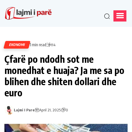
1 min read
EKONOMI
114
Çfarë po ndodh sot me
monedhat e huaja? Ja me sa po
blihen dhe shiten dollari dhe
euro
Lajmi I Pare
April 21, 2025
0