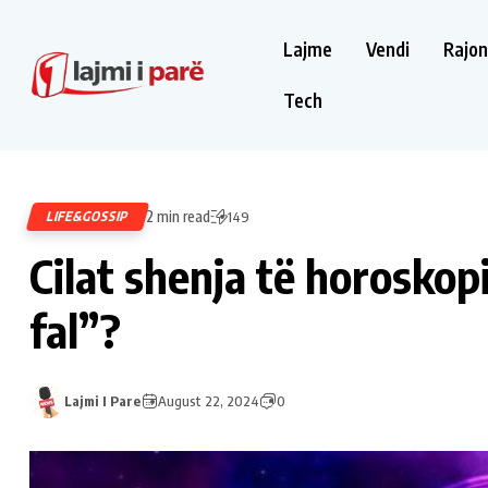
Lajme
Vendi
Rajon
Tech
2 min read
LIFE&GOSSIP
149
Cilat shenja të horosko
fal”?
Lajmi I Pare
August 22, 2024
0