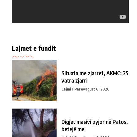
Lajmet e fundit
Situata me zjarret, AKMC: 25
vatra zjarri
Lajmi I Pare
August 6, 2026
Digjet masivi pyjor në Patos,
betejë me