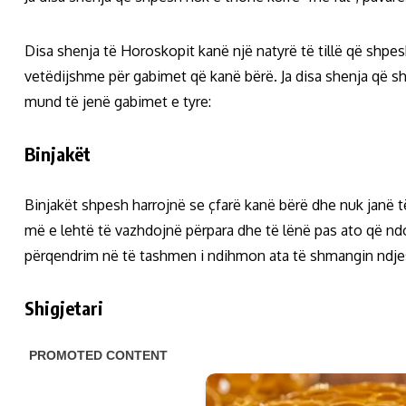
Disa shenja të Horoskopit kanë një natyrë të tillë që shpesh
vetëdijshme për gabimet që kanë bërë. Ja disa shenja që s
mund të jenë gabimet e tyre:
Binjakët
Binjakët shpesh harrojnë se çfarë kanë bërë dhe nuk janë të
më e lehtë të vazhdojnë përpara dhe të lënë pas ato që ndo
përqendrim në të tashmen i ndihmon ata të shmangin ndjesi
Shigjetari