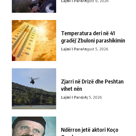
Lajmi I Pare
August 6, 2026
Temperatura deri në 41
gradë/ Zbuloni parashikimin
Lajmi I Pare
August 5, 2026
Zjarri në Drizë dhe Peshtan
vihet nën
Lajmi I Pare
July 5, 2026
Ndërron jetë aktori Koço