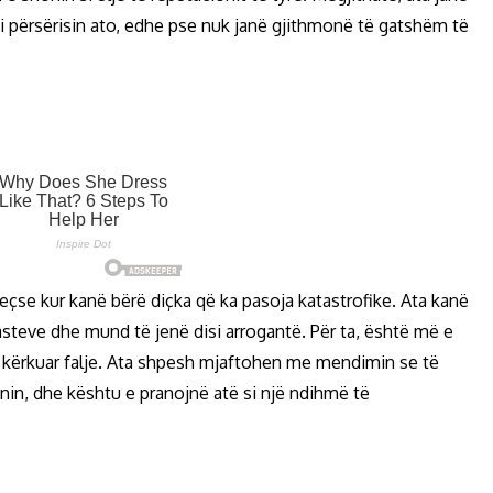
 përsërisin ato, edhe pse nuk janë gjithmonë të gatshëm të
eçse kur kanë bërë diçka që ka pasoja katastrofike. Ata kanë
teve dhe mund të jenë disi arrogantë. Për ta, është më e
 të kërkuar falje. Ata shpesh mjaftohen me mendimin se të
nin, dhe kështu e pranojnë atë si një ndihmë të