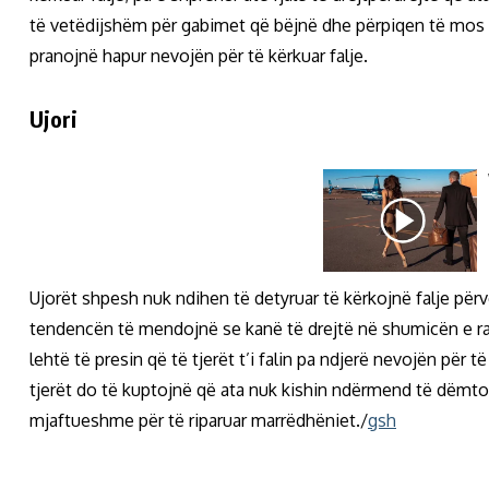
të vetëdijshëm për gabimet që bëjnë dhe përpiqen të mos i
pranojnë hapur nevojën për të kërkuar falje.
Ujori
Ujorët shpesh nuk ndihen të detyruar të kërkojnë falje përv
tendencën të mendojnë se kanë të drejtë në shumicën e ras
lehtë të presin që të tjerët t’i falin pa ndjerë nevojën për
tjerët do të kuptojnë që ata nuk kishin ndërmend të dëmto
mjaftueshme për të riparuar marrëdhëniet./
gsh