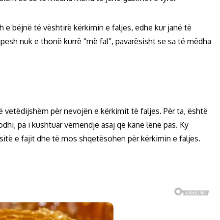
 e bëjnë të vështirë kërkimin e faljes, edhe kur janë të
hpesh nuk e thonë kurrë “më fal”, pavarësisht se sa të mëdha
 vetëdijshëm për nevojën e kërkimit të faljes. Për ta, është
dhi, pa i kushtuar vëmendje asaj që kanë lënë pas. Ky
të e fajit dhe të mos shqetësohen për kërkimin e faljes.