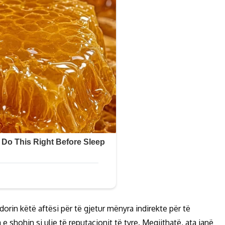
orin këtë aftësi për të gjetur mënyra indirekte për të
a e shohin si ulje të reputacionit të tyre. Megjithatë, ata janë