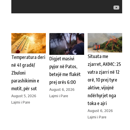
Situata me
Temperatura deri
Digjet masivi
zjarret, AKMC: 25
në 41 gradë/
pyjor në Patos,
vatra zjarri në 12
Zbuloni
betejë me flakët
orë, 10 prej tyre
parashikimin e
prej orës 6:00
aktive, vijojnë
motit, për sot
August 6, 2026
ndërhyrjet nga
Lajmi i Pare
August 5, 2026
Lajmi i Pare
toka e ajri
August 6, 2026
Lajmi i Pare