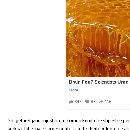
Shigjetarët janë mjeshtra të komunikimit dhe shpesh e përd
kërkuar falje, pa e shprehur atë fjalë të drejtpërdrejtë që at