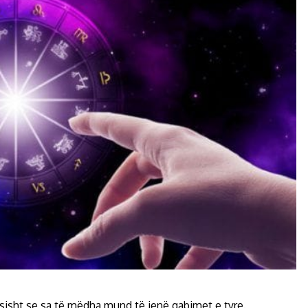
ësisht se sa të mëdha mund të jenë gabimet e tyre.