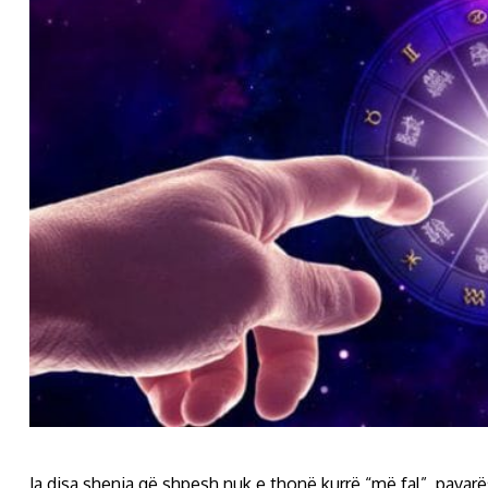
Ja disa shenja që shpesh nuk e thonë kurrë “më fal”, pavar