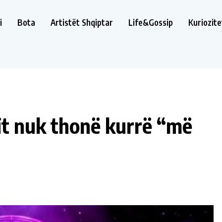
i
Bota
Artistët Shqiptar
Life&Gossip
Kuriozite
pit nuk thonë kurrë “më