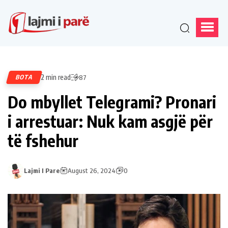
2 min read
BOTA
87
Do mbyllet Telegrami? Pronari
i arrestuar: Nuk kam asgjë për
të fshehur
Lajmi I Pare
August 26, 2024
0