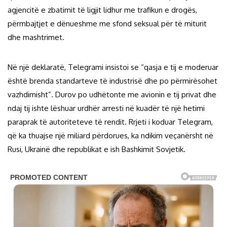
agjencitë e zbatimit të ligjit lidhur me trafikun e drogës,
përmbajtjet e dënueshme me sfond seksual për të miturit
dhe mashtrimet.
Në një deklaratë, Telegrami insistoi se “qasja e tij e moderuar
është brenda standarteve të industrisë dhe po përmirësohet
vazhdimisht”. Durov po udhëtonte me avionin e tij privat dhe
ndaj tij ishte lëshuar urdhër arresti në kuadër të një hetimi
paraprak të autoriteteve të rendit. Rrjeti i koduar Telegram,
që ka thuajse një miliard përdorues, ka ndikim veçanërsht në
Rusi, Ukrainë dhe republikat e ish Bashkimit Sovjetik.