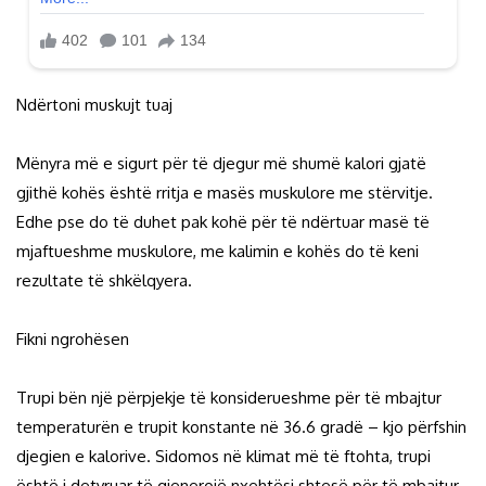
Ndërtoni muskujt tuaj
Mënyra më e sigurt për të djegur më shumë kalori gjatë
gjithë kohës është rritja e masës muskulore me stërvitje.
Edhe pse do të duhet pak kohë për të ndërtuar masë të
mjaftueshme muskulore, me kalimin e kohës do të keni
rezultate të shkëlqyera.
Fikni ngrohësen
Trupi bën një përpjekje të konsiderueshme për të mbajtur
temperaturën e trupit konstante në 36.6 gradë – kjo përfshin
djegien e kalorive. Sidomos në klimat më të ftohta, trupi
është i detyruar të gjenerojë nxehtësi shtesë për të mbajtur