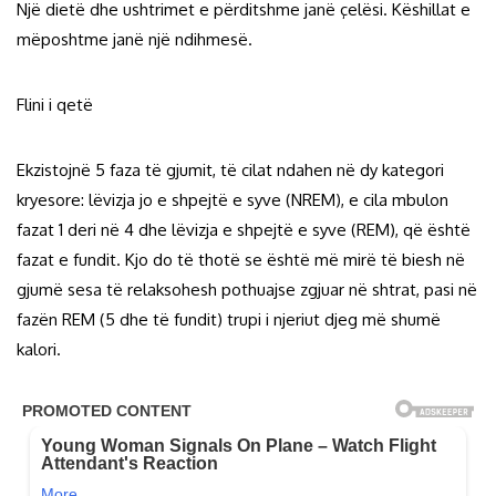
Një dietë dhe ushtrimet e përditshme janë çelësi. Këshillat e
mëposhtme janë një ndihmesë.
Flini i qetë
Ekzistojnë 5 faza të gjumit, të cilat ndahen në dy kategori
kryesore: lëvizja jo e shpejtë e syve (NREM), e cila mbulon
fazat 1 deri në 4 dhe lëvizja e shpejtë e syve (REM), që është
fazat e fundit. Kjo do të thotë se është më mirë të biesh në
gjumë sesa të relaksohesh pothuajse zgjuar në shtrat, pasi në
fazën REM (5 dhe të fundit) trupi i njeriut djeg më shumë
kalori.