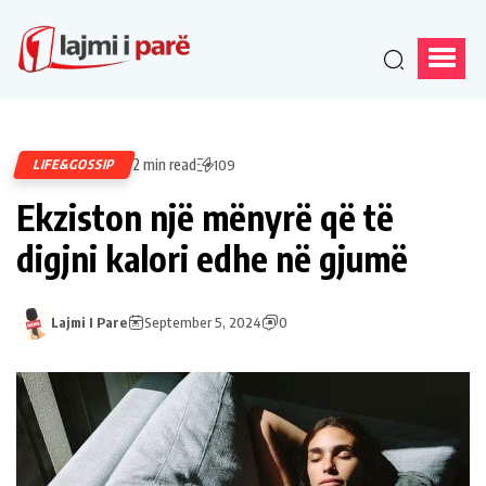
2 min read
LIFE&GOSSIP
109
Ekziston një mënyrë që të
digjni kalori edhe në gjumë
Lajmi I Pare
September 5, 2024
0