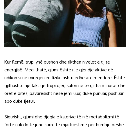
Kur flemë, trupi ynë pushon dhe rikthen nivelet e tij të
energjisë. Megjithatë, gjumi është një gjendje aktive që
ndikon si në mirëqenien fizike ashtu edhe atë mendore. Është
gjithashtu një fakt që trupi djeg kalori në të gjitha minutat dhe
orët e ditës, pavarësisht nëse jemi ulur, duke punuar, pushuar
apo duke fjetur.
Sigurisht, gjumi dhe djegia e kalorive të një metabolizmi të
fortë nuk do të jenë kurrë të mjaftueshme për humbje peshe.