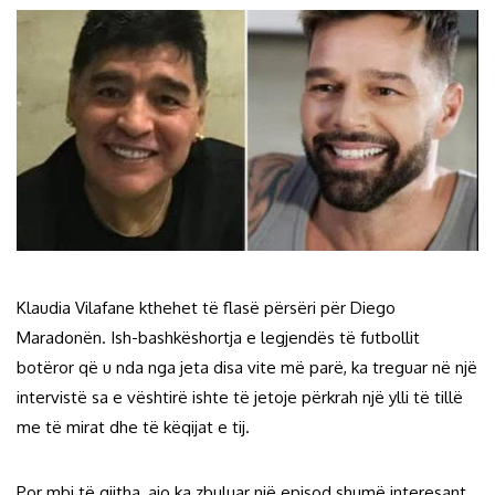
Klaudia Vilafane kthehet të flasë përsëri për Diego
Maradonën. Ish-bashkëshortja e legjendës të futbollit
botëror që u nda nga jeta disa vite më parë, ka treguar në një
intervistë sa e vështirë ishte të jetoje përkrah një ylli të tillë
me të mirat dhe të këqijat e tij.
Por mbi të gjitha, ajo ka zbuluar një episod shumë interesant