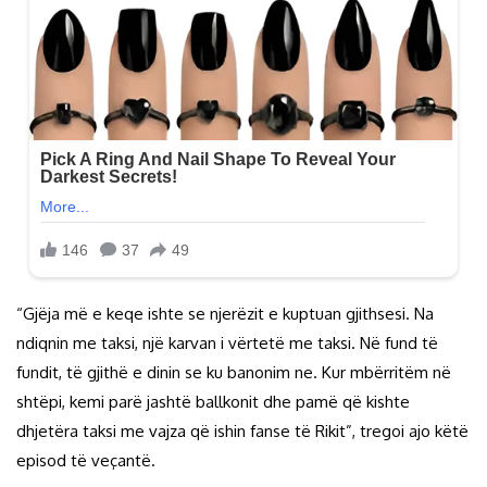
“Gjëja më e keqe ishte se njerëzit e kuptuan gjithsesi. Na
ndiqnin me taksi, një karvan i vërtetë me taksi. Në fund të
fundit, të gjithë e dinin se ku banonim ne. Kur mbërritëm në
shtëpi, kemi parë jashtë ballkonit dhe pamë që kishte
dhjetëra taksi me vajza që ishin fanse të Rikit”, tregoi ajo këtë
episod të veçantë.