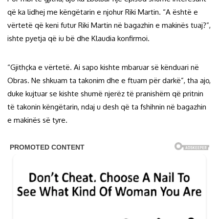
që ka lidhej me këngëtarin e njohur Riki Martin. “A është e
vërtetë që keni futur Riki Martin në bagazhin e makinës tuaj?”,
ishte pyetja që iu bë dhe Klaudia konfirmoi.
“Gjithçka e vërtetë. Ai sapo kishte mbaruar së kënduari në
Obras. Ne shkuam ta takonim dhe e ftuam për darkë”, tha ajo,
duke kujtuar se kishte shumë njerëz të pranishëm që pritnin
të takonin këngëtarin, ndaj u desh që ta fshihnin në bagazhin
e makinës së tyre.