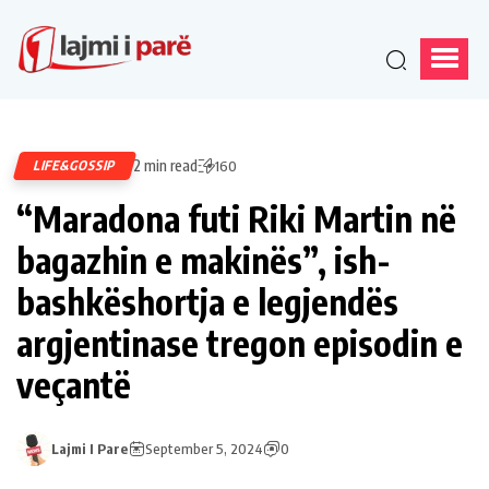
2 min read
LIFE&GOSSIP
160
“Maradona futi Riki Martin në
bagazhin e makinës”, ish-
bashkëshortja e legjendës
argjentinase tregon episodin e
veçantë
Lajmi I Pare
September 5, 2024
0