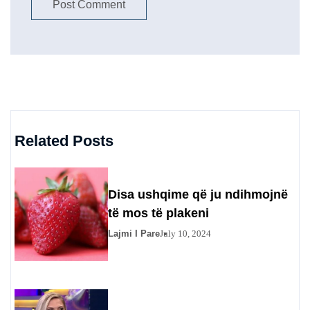
Related Posts
Disa ushqime që ju ndihmojnë
të mos të plakeni
Lajmi I Pare
July 10, 2024