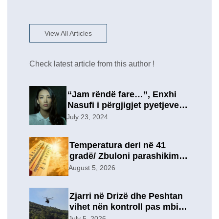
View All Articles
Check latest article from this author !
“Jam rëndë fare…”, Enxhi
Nasufi i përgjigjet pyetjeve
për ish-in, pas përfundimit të
July 23, 2024
marrëdhënies 7-vjeçare në
një lidhje të re?
Temperatura deri në 41
gradë/ Zbuloni parashikimin
e motit, për sot
August 5, 2026
Zjarri në Drizë dhe Peshtan
vihet nën kontroll pas mbi 9
orësh operacion, u
July 5, 2026