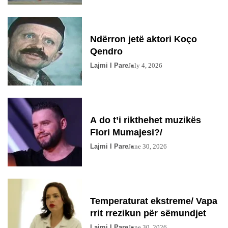
Ndërron jetë aktori Koço
Qendro
Lajmi I Pare
July 4, 2026
A do t’i rikthehet muzikës
Flori Mumajesi?/
Lajmi I Pare
June 30, 2026
Temperaturat ekstreme/ Vapa
rrit rrezikun për sëmundjet
Lajmi I Pare
June 30, 2026