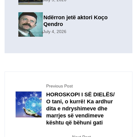
evakuuan përkohësisht 7
familje
Ndërron jetë aktori Koço
Qendro
July 4, 2026
Previous Post
HOROSKOPI I SË DIELËS/
O tani, o kurrë! Ka ardhur
dita e ndryshimeve dhe
marrjes së vendimeve
kështu që bëhuni gati
Next Post