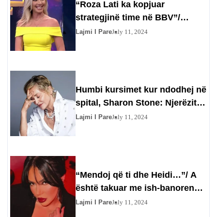
“Roza Lati ka kopjuar
strategjinë time në BBV”/
Gazetarja injoron Olta Gixharin
Lajmi I Pare
July 11, 2024
Humbi kursimet kur ndodhej në
spital, Sharon Stone: Njerëzit
përfituan prej meje
Lajmi I Pare
July 11, 2024
“Mendoj që ti dhe Heidi…”/ A
është takuar me ish-banoren?
Efit nuk i kthehet përgjigje
Lajmi I Pare
July 11, 2024