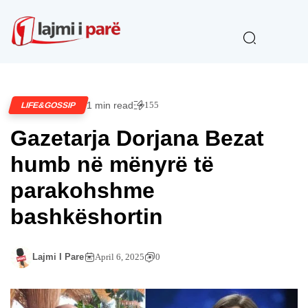
1 min read
155
LIFE&GOSSIP
Gazetarja Dorjana Bezat
humb në mënyrë të
parakohshme
bashkëshortin
Lajmi I Pare
April 6, 2025
0