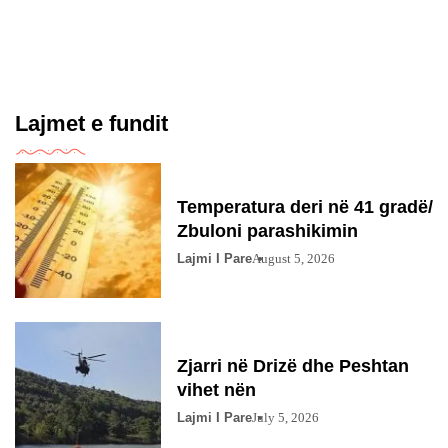
Lajmet e fundit
Temperatura deri në 41 gradë/
Zbuloni parashikimin
Lajmi I Pare
August 5, 2026
Zjarri në Drizë dhe Peshtan
vihet nën
Lajmi I Pare
July 5, 2026