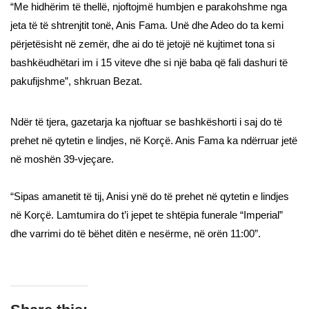
“Me hidhërim të thellë, njoftojmë humbjen e parakohshme nga
jeta të të shtrenjtit tonë, Anis Fama. Unë dhe Adeo do ta kemi
përjetësisht në zemër, dhe ai do të jetojë në kujtimet tona si
bashkëudhëtari im i 15 viteve dhe si një baba që fali dashuri të
pakufijshme”, shkruan Bezat.
Ndër të tjera, gazetarja ka njoftuar se bashkëshorti i saj do të
prehet në qytetin e lindjes, në Korçë. Anis Fama ka ndërruar jetë
në moshën 39-vjeçare.
“Sipas amanetit të tij, Anisi ynë do të prehet në qytetin e lindjes
në Korçë. Lamtumira do t’i jepet te shtëpia funerale “Imperial”
dhe varrimi do të bëhet ditën e nesërme, në orën 11:00”.