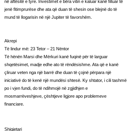
në aftësitë e tyre. Investimet e bëra vitin e kaluar kanë filluar të
jenë fitimprurëse dhe ata që duan të shesin ose blejnë do të
mund të llogarisin në një Jupiter të favorshëm.
Akrepi
Të lindur më: 23 Tetor – 21 Nëntor
Të hënën Marsi dhe Mërkuri kanë fuqinë për të larguar
shqetësimet, madje edhe ato të rëndësishme. Ata që e kanë
çliruar veten nga një barrë dhe duan të çojnë përpara një
iniciativë do të kenë një mundësi shtesë. Ky shtator, i cili tashmë
po i vjen fundi, do të ndihmojë në zgjidhjen e
mosmarrëveshjeve, çështjeve ligjore apo problemeve
financiare.
Shigjetari