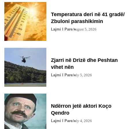
Temperatura deri në 41 gradë/
Zbuloni parashikimin
Lajmi I Pare
August 5, 2026
Zjarri në Drizë dhe Peshtan
vihet nën
Lajmi I Pare
July 5, 2026
Ndërron jetë aktori Koço
Qendro
Lajmi I Pare
July 4, 2026