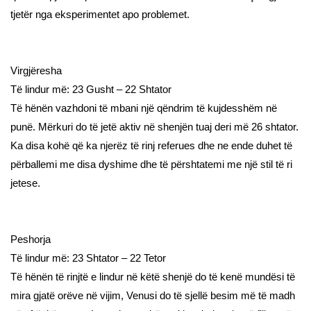
tjetër nga eksperimentet apo problemet.
Virgjëresha
Të lindur më: 23 Gusht – 22 Shtator
Të hënën vazhdoni të mbani një qëndrim të kujdesshëm në
punë. Mërkuri do të jetë aktiv në shenjën tuaj deri më 26 shtator.
Ka disa kohë që ka njerëz të rinj referues dhe ne ende duhet të
përballemi me disa dyshime dhe të përshtatemi me një stil të ri
jetese.
Peshorja
Të lindur më: 23 Shtator – 22 Tetor
Të hënën të rinjtë e lindur në këtë shenjë do të kenë mundësi të
mira gjatë orëve në vijim, Venusi do të sjellë besim më të madh