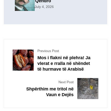
Qendro
July 4, 2026
Previous Post
Mos i flakni në plehra! Ja
vlerat e rralla në shëndet
të hurmave të Arabisë
Next Post
Shpërthim me tritol në
Vaun e Dejës