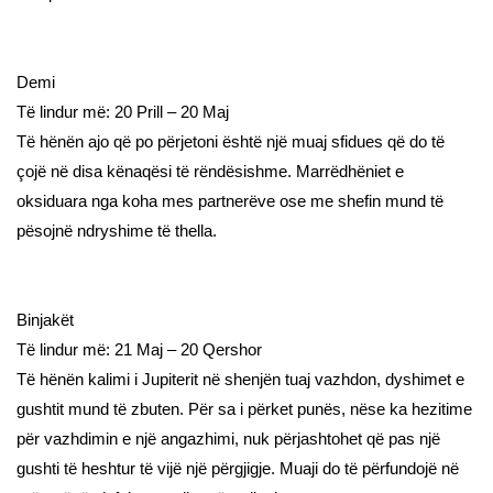
Demi
Të lindur më: 20 Prill – 20 Maj
Të hënën ajo që po përjetoni është një muaj sfidues që do të
çojë në disa kënaqësi të rëndësishme. Marrëdhëniet e
oksiduara nga koha mes partnerëve ose me shefin mund të
pësojnë ndryshime të thella.
Binjakët
Të lindur më: 21 Maj – 20 Qershor
Të hënën kalimi i Jupiterit në shenjën tuaj vazhdon, dyshimet e
gushtit mund të zbuten. Për sa i përket punës, nëse ka hezitime
për vazhdimin e një angazhimi, nuk përjashtohet që pas një
gushti të heshtur të vijë një përgjigje. Muaji do të përfundojë në