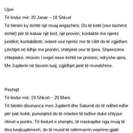
Ujori
Të lindur më: 20 Janar – 18 Shkurt
Të hënën ky është një muaj angazhimi. Do të ketë (ose tashmë
është) për të kaluar një test, një provim, kontakte me njerëz
juridikë, kontabilistë, noterë ose njerëz me të cilët do të zgjidhen
çështjet në lidhje me pronën, shtëpinë ose të tjera. Shpenzime
shtepiake, rinovim i vogel nese është ne pronesi, ndryshe qera.
Me Jupiterin në favorin tuaj, zgjidhjet janë të mundshme.
Peshqit
Të lindur më: 19 Shkurt – 20 Mars
Të hënën disonanca mes Jupiterit dhe Saturnit do të ndihet edhe
për pak kohë, punonjësit do të mbeten të lodhur duke shtypur
ritmet e punës. Të lindurit e shenjës, të rraskapitur nga muaj të
tëra keqkuptimesh, do të mund të ndërmarrin veprime gjatë