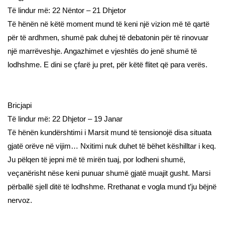
Të lindur më: 22 Nëntor – 21 Dhjetor
Të hënën në këtë moment mund të keni një vizion më të qartë
për të ardhmen, shumë pak duhej të debatonin për të rinovuar
një marrëveshje. Angazhimet e vjeshtës do jenë shumë të
lodhshme. E dini se çfarë ju pret, për këtë flitet që para verës.
Bricjapi
Të lindur më: 22 Dhjetor – 19 Janar
Të hënën kundërshtimi i Marsit mund të tensionojë disa situata
gjatë orëve në vijim… Nxitimi nuk duhet të bëhet këshilltar i keq.
Ju pëlqen të jepni më të mirën tuaj, por lodheni shumë,
veçanërisht nëse keni punuar shumë gjatë muajit gusht. Marsi
përballë sjell ditë të lodhshme. Rrethanat e vogla mund t’ju bëjnë
nervoz.