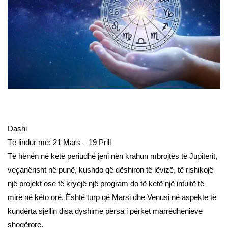
Dashi
Të lindur më: 21 Mars – 19 Prill
Të hënën në këtë periudhë jeni nën krahun mbrojtës të Jupiterit,
veçanërisht në punë, kushdo që dëshiron të lëvizë, të rishikojë
një projekt ose të kryejë një program do të ketë një intuitë të
mirë në këto orë. Është turp që Marsi dhe Venusi në aspekte të
kundërta sjellin disa dyshime përsa i përket marrëdhënieve
shoqërore.