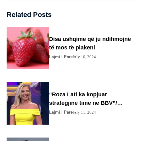
Related Posts
Disa ushqime që ju ndihmojnë
të mos të plakeni
Lajmi I Pare
July 10, 2024
“Roza Lati ka kopjuar
strategjinë time në BBV”/
Gazetarja injoron Olta Gixharin
Lajmi I Pare
July 11, 2024