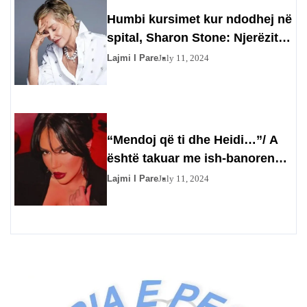
Humbi kursimet kur ndodhej në
spital, Sharon Stone: Njerëzit
përfituan prej meje
Lajmi I Pare
July 11, 2024
“Mendoj që ti dhe Heidi…”/ A
është takuar me ish-banoren?
Efit nuk i kthehet përgjigje
Lajmi I Pare
July 11, 2024