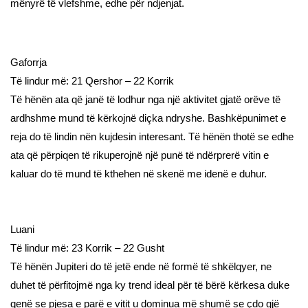
mënyrë të vlefshme, edhe për ndjenjat.
Gaforrja
Të lindur më: 21 Qershor – 22 Korrik
Të hënën ata që janë të lodhur nga një aktivitet gjatë orëve të
ardhshme mund të kërkojnë diçka ndryshe. Bashkëpunimet e
reja do të lindin nën kujdesin interesant. Të hënën thotë se edhe
ata që përpiqen të rikuperojnë një punë të ndërprerë vitin e
kaluar do të mund të kthehen në skenë me idenë e duhur.
Luani
Të lindur më: 23 Korrik – 22 Gusht
Të hënën Jupiteri do të jetë ende në formë të shkëlqyer, ne
duhet të përfitojmë nga ky trend ideal për të bërë kërkesa duke
qenë se pjesa e parë e vitit u dominua më shumë se çdo gjë