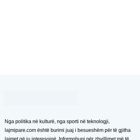
Nga politika në kulturë, nga sporti në teknologji,
lajmipare.com është burimi juaj i besueshëm për të gjitha
lajmet që ju interesojnë. Informohuni për zhvillimet më të