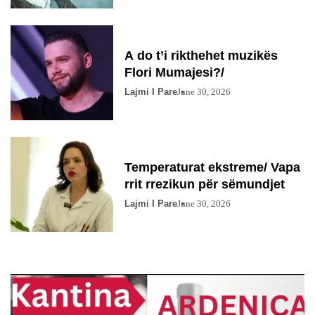
A do t’i rikthehet muzikës
Flori Mumajesi?/
Lajmi I Pare
June 30, 2026
Temperaturat ekstreme/ Vapa
rrit rrezikun për sëmundjet
Lajmi I Pare
June 30, 2026