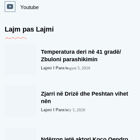
Youtube
Lajm pas Lajmi
Temperatura deri në 41 gradë/
Zbuloni parashikimin
Lajmi I Pare
August 5, 2026
Zjarri në Drizë dhe Peshtan vihet
nën
Lajmi I Pare
July 5, 2026
Ndërron jetë aktori Koço Qendro