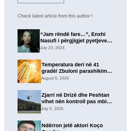
Check latest article from this author !
“Jam rëndë fare…”, Enxhi
Nasufi i përgjigjet pyetjeve
për ish-in, pas përfundimit të
July 23, 2024
marrëdhënies 7-vjeçare në
një lidhje të re?
Temperatura deri në 41
gradë/ Zbuloni parashikimin
e motit, për sot
August 5, 2026
Zjarri në Drizë dhe Peshtan
vihet nën kontroll pas mbi 9
orësh operacion, u
July 5, 2026
evakuuan përkohësisht 7
familje
Ndërron jetë aktori Koço