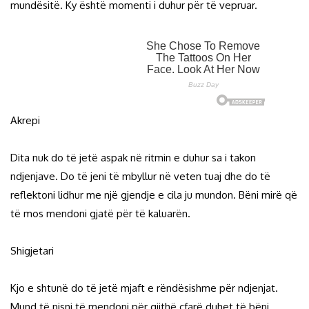
mundësitë. Ky është momenti i duhur për të vepruar.
Akrepi
Dita nuk do të jetë aspak në ritmin e duhur sa i takon
ndjenjave. Do të jeni të mbyllur në veten tuaj dhe do të
reflektoni lidhur me një gjendje e cila ju mundon. Bëni mirë që
të mos mendoni gjatë për të kaluarën.
Shigjetari
Kjo e shtunë do të jetë mjaft e rëndësishme për ndjenjat.
Mund të nisni të mendoni për gjithë çfarë duhet të bëni