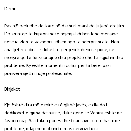
Demi
Pas një periudhe delikate në dashuri, marsi do ju japë drejtim.
Do arrini që të kuptoni nëse ndjenjat duhen lënë mënjanë,
nëse ia vlen të vazhdoni lidhjen apo ta ndërprisni atë. Nga
ana tjetër e dini se duhet të përqendroheni në punë, në
mënyrë që të funksionojnë disa projekte dhe të zgjidhni disa
probleme. Ky është momenti i duhur për ta bërë, pasi
pranvera sjell rilindje profesionale.
Binjakët
Kjo është dita më e mirë e të gjithë javës, e cila do i
dedikohet e gjitha dashurisë, duke qenë se Venusi është në
favorin tuaj. Sa i takon punës dhe financave, do të hasni në
probleme, ndaj mundohuni të mos nervozoheni.