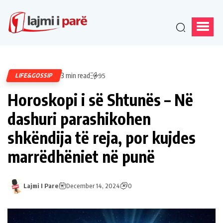
3 min read
LIFE&GOSSIP
95
Horoskopi i së Shtunës – Në
dashuri parashikohen
shkëndija të reja, por kujdes
marrëdhëniet në punë
Lajmi I Pare
December 14, 2024
0