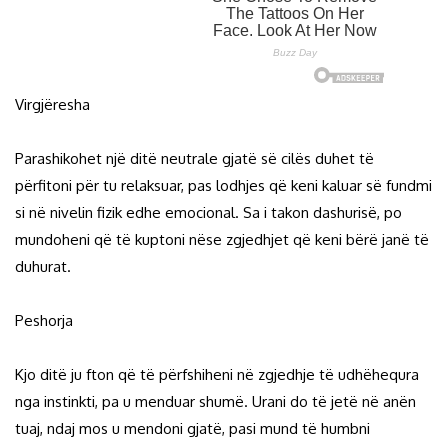
Virgjëresha
Parashikohet një ditë neutrale gjatë së cilës duhet të
përfitoni për tu relaksuar, pas lodhjes që keni kaluar së fundmi
si në nivelin fizik edhe emocional. Sa i takon dashurisë, po
mundoheni që të kuptoni nëse zgjedhjet që keni bërë janë të
duhurat.
Peshorja
Kjo ditë ju fton që të përfshiheni në zgjedhje të udhëhequra
nga instinkti, pa u menduar shumë. Urani do të jetë në anën
tuaj, ndaj mos u mendoni gjatë, pasi mund të humbni