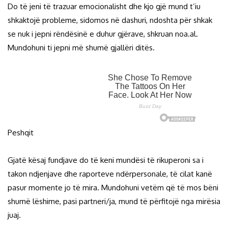
Do të jeni të trazuar emocionalisht dhe kjo gjë mund t’iu
shkaktojë probleme, sidomos në dashuri, ndoshta për shkak
se nuk i jepni rëndësinë e duhur gjërave, shkruan noa.al.
Mundohuni ti jepni më shumë gjallëri ditës.
Peshqit
Gjatë kësaj fundjave do të keni mundësi të rikuperoni sa i
takon ndjenjave dhe raporteve ndërpersonale, të cilat kanë
pasur momente jo të mira. Mundohuni vetëm që të mos bëni
shumë lëshime, pasi partneri/ja, mund të përfitojë nga mirësia
juaj.