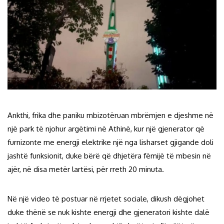
Ankthi, frika dhe paniku mbizotëruan mbrëmjen e djeshme në
një park të njohur argëtimi në Athinë, kur një gjenerator që
furnizonte me energji elektrike një nga lisharset gjigande doli
jashtë funksionit, duke bërë që dhjetëra fëmijë të mbesin në
ajër, në disa metër lartësi, për rreth 20 minuta.
Në një video të postuar në rrjetet sociale, dikush dëgjohet
duke thënë se nuk kishte energji dhe gjeneratori kishte dalë