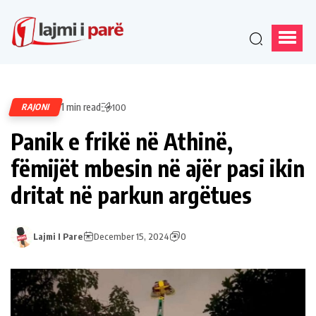
1 min read
RAJONI
100
Panik e frikë në Athinë,
fëmijët mbesin në ajër pasi ikin
dritat në parkun argëtues
Lajmi I Pare
December 15, 2024
0