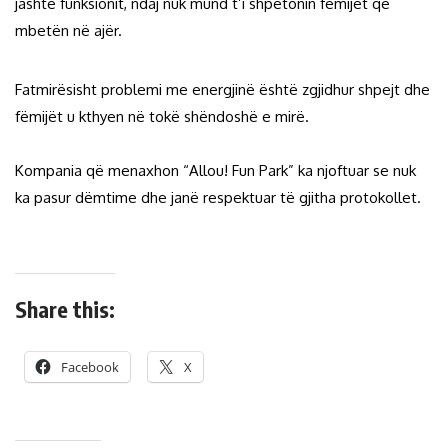
jashtë funksionit, ndaj nuk mund t’i shpëtonin fëmijët që
mbetën në ajër.
Fatmirësisht problemi me energjinë është zgjidhur shpejt dhe
fëmijët u kthyen në tokë shëndoshë e mirë.
Kompania që menaxhon “Allou! Fun Park” ka njoftuar se nuk
ka pasur dëmtime dhe janë respektuar të gjitha protokollet.
Share this:
Facebook
X