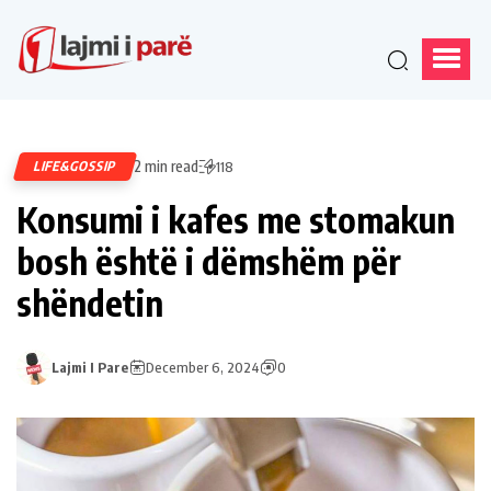
2 min read
LIFE&GOSSIP
118
Konsumi i kafes me stomakun
bosh është i dëmshëm për
shëndetin
Lajmi I Pare
December 6, 2024
0