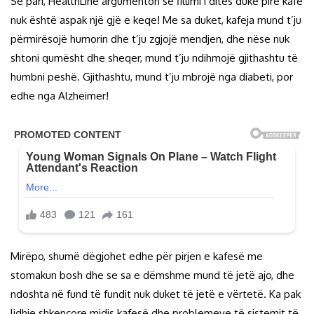
Së pari, HealthLine argumenton se fillimi i ditës duke pirë kafe
nuk është aspak një gjë e keqe! Me sa duket, kafeja mund t’ju
përmirësojë humorin dhe t’ju zgjojë mendjen, dhe nëse nuk
shtoni qumësht dhe sheqer, mund t’ju ndihmojë gjithashtu të
humbni peshë. Gjithashtu, mund t’ju mbrojë nga diabeti, por
edhe nga Alzheimer!
Mirëpo, shumë dëgjohet edhe për pirjen e kafesë me
stomakun bosh dhe se sa e dëmshme mund të jetë ajo, dhe
ndoshta në fund të fundit nuk duket të jetë e vërtetë. Ka pak
lidhje shkencore midis kafesë dhe problemeve të sistemit të