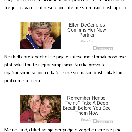
tretjes, pavarësisht nëse e pini atë me stomakun bosh apo jo.
Në thelb, pretendohet se pirja e kafesë me stomak bosh ose
plot shkakton të njëjtat simptoma. Nuk ka prova të
mjaftueshme se pirja e kafesë me stomakun bosh shkakton
probleme të tjera.
Më në fund, duket se një përqindje e vogël e njerëzve janë