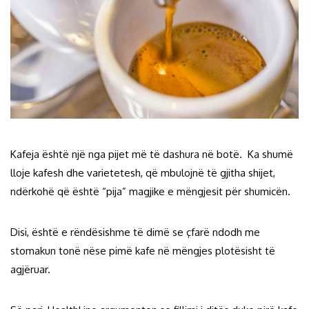
Kafeja është një nga pijet më të dashura në botë. Ka shumë
lloje kafesh dhe varietetesh, që mbulojnë të gjitha shijet,
ndërkohë që është “pija” magjike e mëngjesit për shumicën.
Disi, është e rëndësishme të dimë se çfarë ndodh me
stomakun tonë nëse pimë kafe në mëngjes plotësisht të
agjëruar.