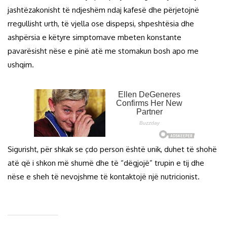
jashtëzakonisht të ndjeshëm ndaj kafesë dhe përjetojnë
rregullisht urth, të vjella ose dispepsi, shpeshtësia dhe
ashpërsia e këtyre simptomave mbeten konstante
pavarësisht nëse e pinë atë me stomakun bosh apo me
ushqim.
Sigurisht, për shkak se çdo person është unik, duhet të shohë
atë që i shkon më shumë dhe të “dëgjojë” trupin e tij dhe
nëse e sheh të nevojshme të kontaktojë një nutricionist.