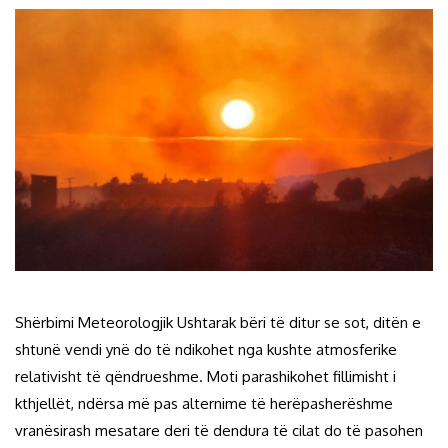
Shërbimi Meteorologjik Ushtarak bëri të ditur se sot, ditën e
shtunë vendi ynë do të ndikohet nga kushte atmosferike
relativisht të qëndrueshme. Moti parashikohet fillimisht i
kthjellët, ndërsa më pas alternime të herëpasherëshme
vranësirash mesatare deri të dendura të cilat do të pasohen