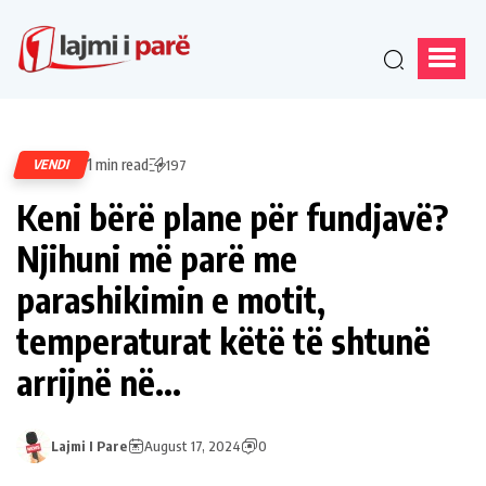
1 min read
VENDI
197
Keni bërë plane për fundjavë?
Njihuni më parë me
parashikimin e motit,
temperaturat këtë të shtunë
arrijnë në…
Lajmi I Pare
August 17, 2024
0