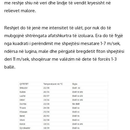
me reshje shiu në veri dhe lindje të vendit kryesisht në
relievet malore.
Reshjet do të jenë me intensitet të ulët, por nuk do të
mubgojnë shtrëngata afatshkurtra të izoluara. Era do të fryjë
nga kuadrati i perëndimit me shpejtësi mesatare 1-7 m/sek,
ndërsa në lugina, male dhe përgjatë bregdetit fiton shpejtësi
deri 11 m/sek, shoqëruar me valëzim në dete të forcës 1-3
ballë.