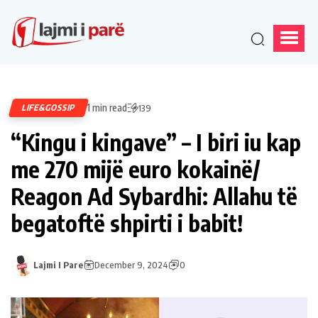
1 min read
LIFE&GOSSIP
139
“Kingu i kingave” – I biri iu kap
me 270 mijë euro kokainë/
Reagon Ad Sybardhi: Allahu të
begatoftë shpirti i babit!
Lajmi I Pare
December 9, 2024
0