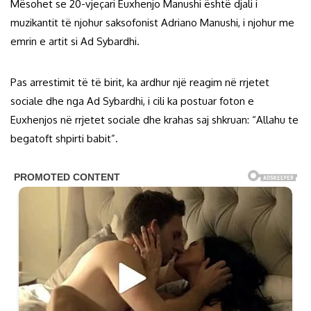
Mësohet se 20-vjeçari Euxhenjo Manushi është djali i
muzikantit të njohur saksofonist Adriano Manushi, i njohur me
emrin e artit si Ad Sybardhi.
Pas arrestimit të të birit, ka ardhur një reagim në rrjetet
sociale dhe nga Ad Sybardhi, i cili ka postuar foton e
Euxhenjos në rrjetet sociale dhe krahas saj shkruan: “Allahu te
begatoft shpirti babit”.