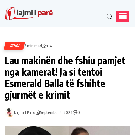
2 min read
VENDI
134
Lau makinën dhe fshiu pamjet
nga kamerat! Ja si tentoi
Esmerald Balla të fshihte
gjurmët e krimit
Lajmi I Pare
September 5, 2024
0