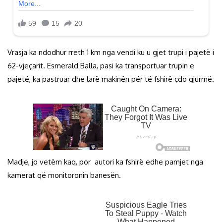
Vrasja ka ndodhur rreth 1 km nga vendi ku u gjet trupi i pajetë i
62-vjeçarit. Esmerald Balla, pasi ka transportuar trupin e
pajetë, ka pastruar dhe larë makinën për të fshirë çdo gjurmë.
Madje, jo vetëm kaq, por autori ka fshirë edhe pamjet nga
kamerat që monitoronin banesën.