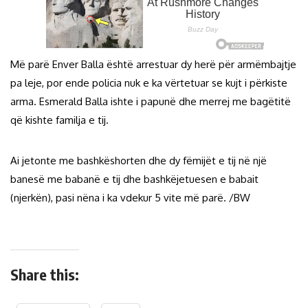
Më parë Enver Balla është arrestuar dy herë për armëmbajtje
pa leje, por ende policia nuk e ka vërtetuar se kujt i përkiste
arma. Esmerald Balla ishte i papunë dhe merrej me bagëtitë
që kishte familja e tij.
Ai jetonte me bashkëshorten dhe dy fëmijët e tij në një
banesë me babanë e tij dhe bashkëjetuesen e babait
(njerkën), pasi nëna i ka vdekur 5 vite më parë. /BW
Share this: