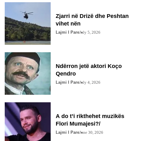
Zjarri në Drizë dhe Peshtan
vihet nën
Lajmi I Pare
July 5, 2026
Ndërron jetë aktori Koço
Qendro
Lajmi I Pare
July 4, 2026
A do t’i rikthehet muzikës
Flori Mumajesi?/
Lajmi I Pare
June 30, 2026