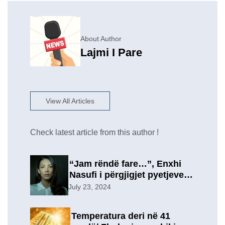
About Author
Lajmi I Pare
View All Articles
Check latest article from this author !
“Jam rëndë fare…”, Enxhi
Nasufi i përgjigjet pyetjeve
për ish-in, pas përfundimit të
July 23, 2024
marrëdhënies 7-vjeçare në
një lidhje të re?
Temperatura deri në 41