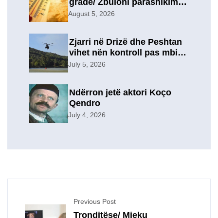
gradë/ Zbuloni parashikimin
e motit, për sot
August 5, 2026
Zjarri në Drizë dhe Peshtan
vihet nën kontroll pas mbi 9
orësh operacion, u
July 5, 2026
evakuuan përkohësisht 7
familje
Ndërron jetë aktori Koço
Qendro
July 4, 2026
Previous Post
Tronditëse/ Mjeku