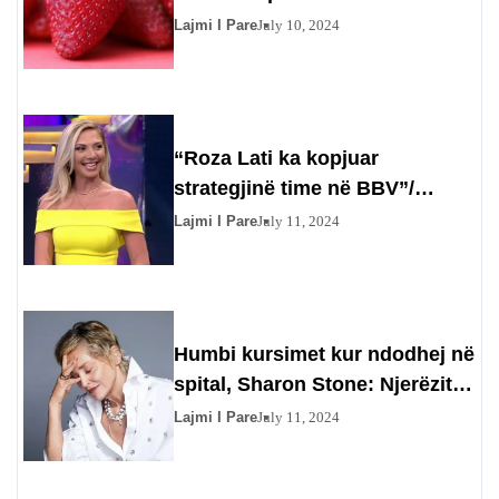
Lajmi I Pare
July 10, 2024
“Roza Lati ka kopjuar
strategjinë time në BBV”/
Gazetarja injoron Olta Gixharin
Lajmi I Pare
July 11, 2024
Humbi kursimet kur ndodhej në
spital, Sharon Stone: Njerëzit
përfituan prej meje
Lajmi I Pare
July 11, 2024