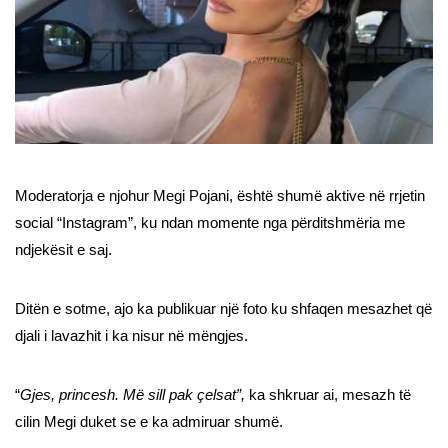
Moderatorja e njohur Megi Pojani, është shumë aktive në rrjetin
social “Instagram”, ku ndan momente nga përditshmëria me
ndjekësit e saj.
Ditën e sotme, ajo ka publikuar një foto ku shfaqen mesazhet që
djali i lavazhit i ka nisur në mëngjes.
“
Gjes, princesh. Më sill pak çelsat”,
ka shkruar ai, mesazh të
cilin Megi duket se e ka admiruar shumë.