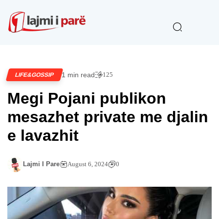
1 min read
125
LIFE&GOSSIP
Megi Pojani publikon
mesazhet private me djalin
e lavazhit
Lajmi I Pare
August 6, 2024
0