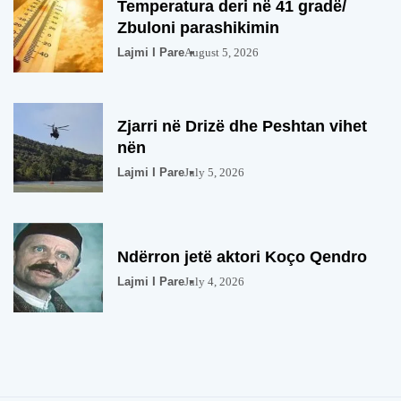
Temperatura deri në 41 gradë/
Zbuloni parashikimin
Lajmi I Pare
August 5, 2026
Zjarri në Drizë dhe Peshtan vihet
nën
Lajmi I Pare
July 5, 2026
Ndërron jetë aktori Koço Qendro
Lajmi I Pare
July 4, 2026