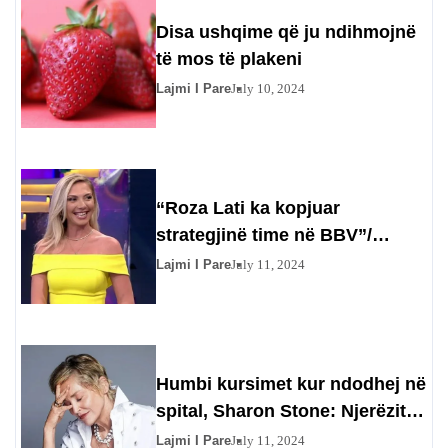
Disa ushqime që ju ndihmojnë
të mos të plakeni
Lajmi I Pare
July 10, 2024
“Roza Lati ka kopjuar
strategjinë time në BBV”/
Gazetarja injoron Olta Gixharin
Lajmi I Pare
July 11, 2024
Humbi kursimet kur ndodhej në
spital, Sharon Stone: Njerëzit
përfituan prej meje
Lajmi I Pare
July 11, 2024