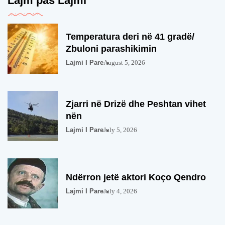
Lajm pas Lajmi
Temperatura deri në 41 gradë/
Zbuloni parashikimin
Lajmi I Pare
August 5, 2026
Zjarri në Drizë dhe Peshtan vihet
nën
Lajmi I Pare
July 5, 2026
Ndërron jetë aktori Koço Qendro
Lajmi I Pare
July 4, 2026