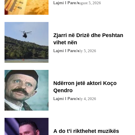
Lajmi I Pare
August 5, 2026
Zjarri në Drizë dhe Peshtan
vihet nën
Lajmi I Pare
July 5, 2026
Ndërron jetë aktori Koço
Qendro
Lajmi I Pare
July 4, 2026
A do t’i rikthehet muzikës