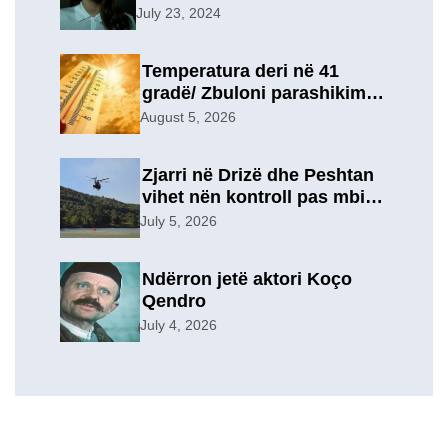
për ish-in, pas përfundimit të
July 23, 2024
marrëdhënies 7-vjeçare në
një lidhje të re?
Temperatura deri në 41
gradë/ Zbuloni parashikimin
e motit, për sot
August 5, 2026
Zjarri në Drizë dhe Peshtan
vihet nën kontroll pas mbi 9
orësh operacion, u
July 5, 2026
evakuuan përkohësisht 7
familje
Ndërron jetë aktori Koço
Qendro
July 4, 2026