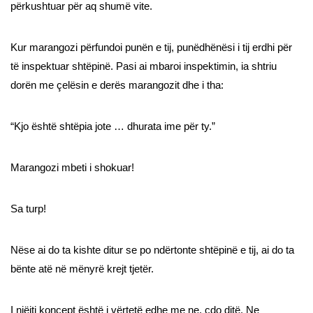
përkushtuar për aq shumë vite.
Kur marangozi përfundoi punën e tij, punëdhënësi i tij erdhi për
të inspektuar shtëpinë. Pasi ai mbaroi inspektimin, ia shtriu
dorën me çelësin e derës marangozit dhe i tha:
“Kjo është shtëpia jote … dhurata ime për ty.”
Marangozi mbeti i shokuar!
Sa turp!
Nëse ai do ta kishte ditur se po ndërtonte shtëpinë e tij, ai do ta
bënte atë në mënyrë krejt tjetër.
I njëjti koncept është i vërtetë edhe me ne, çdo ditë. Ne