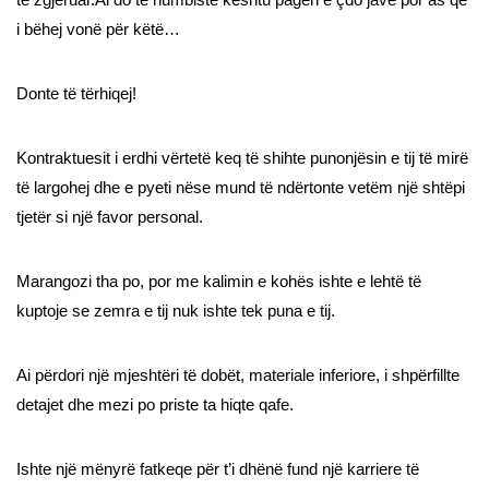
i bëhej vonë për këtë…
Donte të tërhiqej!
Kontraktuesit i erdhi vërtetë keq të shihte punonjësin e tij të mirë
të largohej dhe e pyeti nëse mund të ndërtonte vetëm një shtëpi
tjetër si një favor personal.
Marangozi tha po, por me kalimin e kohës ishte e lehtë të
kuptoje se zemra e tij nuk ishte tek puna e tij.
Ai përdori një mjeshtëri të dobët, materiale inferiore, i shpërfillte
detajet dhe mezi po priste ta hiqte qafe.
Ishte një mënyrë fatkeqe për t’i dhënë fund një karriere të