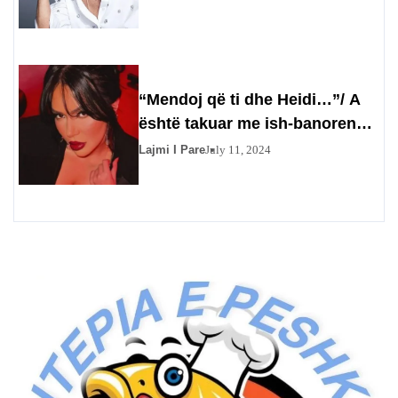
“Mendoj që ti dhe Heidi…”/ A
është takuar me ish-banoren?
Efit nuk i kthehet përgjigje
Lajmi I Pare
July 11, 2024