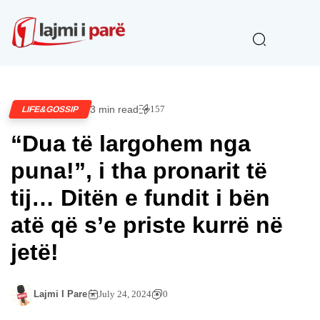
3 min read
157
LIFE&GOSSIP
“Dua të largohem nga
puna!”, i tha pronarit të
tij… Ditën e fundit i bën
atë që s’e priste kurrë në
jetë!
Lajmi I Pare
July 24, 2024
0