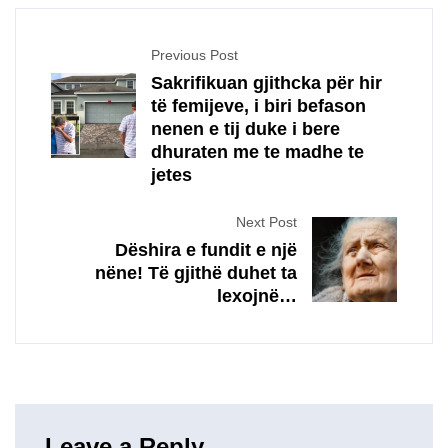
Previous Post
Sakrifikuan gjithcka për hir
të femijeve, i biri befason
nenen e tij duke i bere
dhuraten me te madhe te
jetes
Next Post
Dëshira e fundit e një
nëne! Të gjithë duhet ta
lexojnë…
Leave a Reply