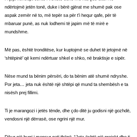
ndërtojmë jetën tonë, duke i bërë gjërat me shumë pak ose
aspak zemër në to, më tepër sa për t’i hequr qafe, për të
mbaruar punë, as nuk lodhemi të japim më të mirë e
mundshme.
Më pas, është tronditëse, kur kuptojmë se duhet të jetojmë në
‘shtëpinë’ që kemi ndërtuar shkel e shko, në braktisje e sipër.
Nëse mund ta bënim përsëri, do ta bënim atë shumë ndryshe.
Por jeta… jeta nuk është një shtëpi që mund ta shembësh e ta
nisësh prej fillimi.
Ti je marangozi i jetës tënde, dhe çdo ditë ju godisni një gozhdë,
vendosni një dërrasë, ose ngrini një mur.
Dikur një burri i mençur pati thënë, “Jeta është një projekt dhe ti