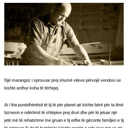
Një marangoz i sprovuar prej shumë viteve përvojë vendosi se
kishte ardhur koha të tërhiqej.
Ai i tha punëdhënësit të tij të për planet që kishte bërë për ta lënë
biznesin e ndërtimit të shtëpive prej druri dhe për të jetuar një
jetë më të rehatshme me gruan e tij edhe të gëzonte familjen e tij
të zgjeruar.Ai do të humbiste kështu pagën e çdo jave por as që