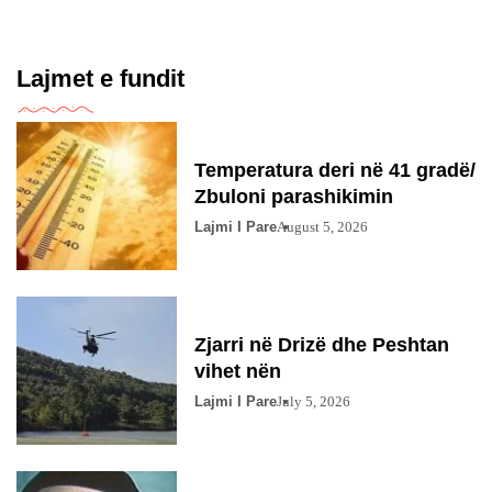
Lajmet e fundit
Temperatura deri në 41 gradë/
Zbuloni parashikimin
Lajmi I Pare
August 5, 2026
Zjarri në Drizë dhe Peshtan
vihet nën
Lajmi I Pare
July 5, 2026