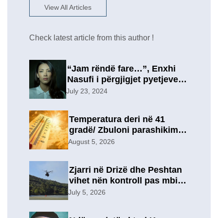
View All Articles
Check latest article from this author !
“Jam rëndë fare…”, Enxhi
Nasufi i përgjigjet pyetjeve
për ish-in, pas përfundimit të
July 23, 2024
marrëdhënies 7-vjeçare në
një lidhje të re?
Temperatura deri në 41
gradë/ Zbuloni parashikimin
e motit, për sot
August 5, 2026
Zjarri në Drizë dhe Peshtan
vihet nën kontroll pas mbi 9
orësh operacion, u
July 5, 2026
evakuuan përkohësisht 7
familje