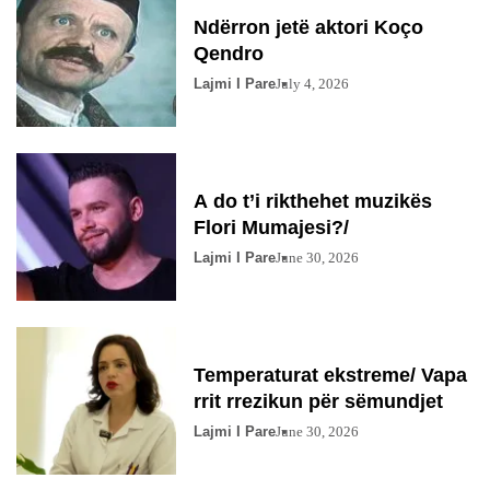
Ndërron jetë aktori Koço
Qendro
Lajmi I Pare
July 4, 2026
A do t’i rikthehet muzikës
Flori Mumajesi?/
Lajmi I Pare
June 30, 2026
Temperaturat ekstreme/ Vapa
rrit rrezikun për sëmundjet
Lajmi I Pare
June 30, 2026