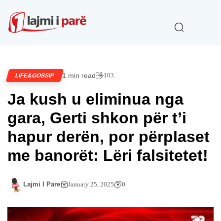
1 min read
103
LIFE&GOSSIP
Ja kush u eliminua nga
gara, Gerti shkon për t’i
hapur derën, por përplaset
me banorët: Lëri falsitetet!
Lajmi I Pare
January 25, 2025
0