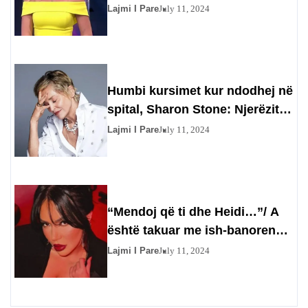
Gazetarja injoron Olta Gixharin
Lajmi I Pare
July 11, 2024
Humbi kursimet kur ndodhej në
spital, Sharon Stone: Njerëzit
përfituan prej meje
Lajmi I Pare
July 11, 2024
“Mendoj që ti dhe Heidi…”/ A
është takuar me ish-banoren?
Efit nuk i kthehet përgjigje
Lajmi I Pare
July 11, 2024