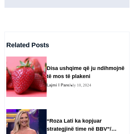
Related Posts
Disa ushqime që ju ndihmojnë
të mos të plakeni
Lajmi I Pare
July 10, 2024
“Roza Lati ka kopjuar
strategjinë time në BBV”/