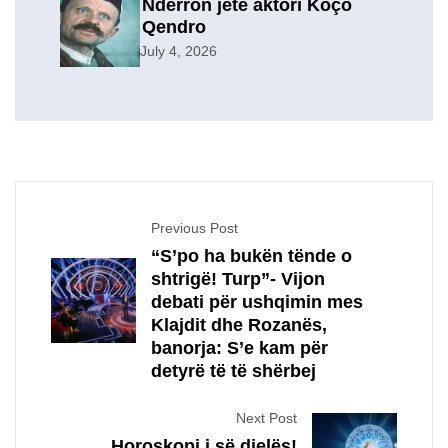
Ndërron jetë aktori Koço
Qendro
July 4, 2026
Previous Post
“S’po ha bukën tënde o
shtrigë! Turp”- Vijon
debati për ushqimin mes
Klajdit dhe Rozanës,
banorja: S’e kam për
detyrë të të shërbej
Next Post
Horoskopi i së dielës!