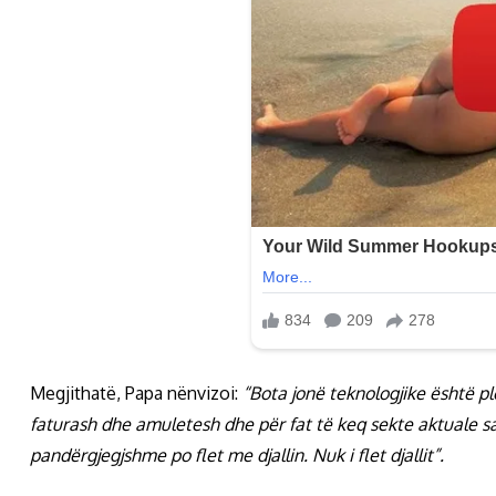
Megjithatë, Papa nënvizoi:
“Bota jonë teknologjike është pl
faturash dhe amuletesh dhe për fat të keq sekte aktuale sa
pandërgjegjshme po flet me djallin. Nuk i flet djallit”.