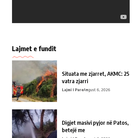
Lajmet e fundit
Situata me zjarret, AKMC: 25
vatra zjarri
Lajmi I Pare
August 6, 2026
Digjet masivi pyjor në Patos,
betejë me