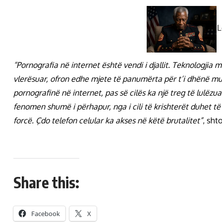
“Pornografia në internet është vendi i djallit. Teknologji
vlerësuar, ofron edhe mjete të panumërta për t’i dhënë mu
pornografinë në internet, pas së cilës ka një treg të lulëzua
fenomen shumë i përhapur, nga i cili të krishterët duhet të
forcë. Çdo telefon celular ka akses në këtë brutalitet”
, sht
Share this:
Facebook
X