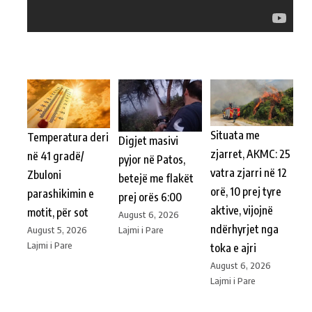
Situata me
Temperatura deri
Digjet masivi
zjarret, AKMC: 25
në 41 gradë/
pyjor në Patos,
vatra zjarri në 12
Zbuloni
betejë me flakët
orë, 10 prej tyre
parashikimin e
prej orës 6:00
aktive, vijojnë
motit, për sot
August 6, 2026
ndërhyrjet nga
Lajmi i Pare
August 5, 2026
Lajmi i Pare
toka e ajri
August 6, 2026
Lajmi i Pare