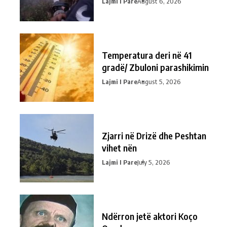
Lajmi I Pare
August 6, 2026
Temperatura deri në 41
gradë/ Zbuloni parashikimin
Lajmi I Pare
August 5, 2026
Zjarri në Drizë dhe Peshtan
vihet nën
Lajmi I Pare
July 5, 2026
Ndërron jetë aktori Koço