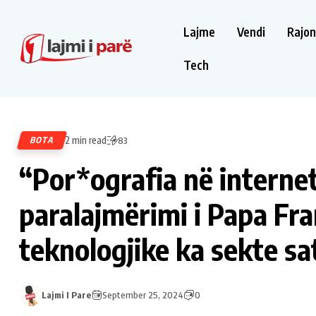
Lajme
Vendi
Rajon
Tech
2 min read
BOTA
83
“Por*ografia në internet 
paralajmërimi i Papa Fr
teknologjike ka sekte sa
Lajmi I Pare
September 25, 2024
0