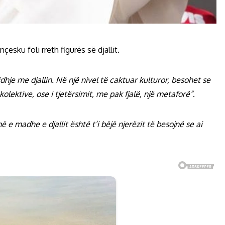
sku foli rreth figurës së djallit.
hje me djallin. Në një nivel të caktuar kulturor, besohet se
kolektive, ose i tjetërsimit, me pak fjalë, një metaforë”
.
ë e madhe e djallit është t’i bëjë njerëzit të besojnë se ai