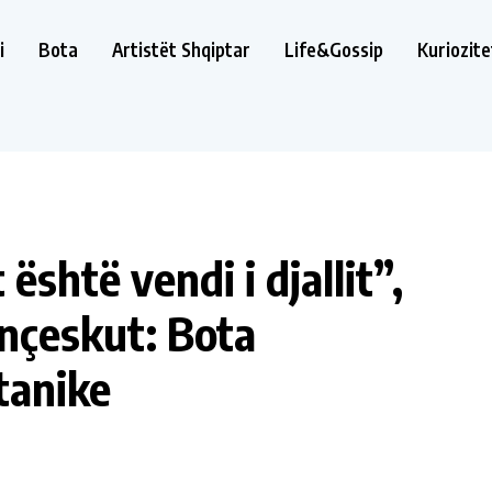
i
Bota
Artistët Shqiptar
Life&Gossip
Kuriozite
është vendi i djallit”,
ançeskut: Bota
tanike