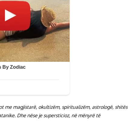
ot me magjistarë, okultizëm, spiritualizëm, astrologë, shitës
tanike. Dhe nëse je supersticioz, në mënyrë të