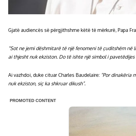
Gjatë audiencës së përgjithshme këtë të mërkurë, Papa Françe
“Sot ne jemi dëshmitarë të një fenomeni të çuditshëm në lid
ai thjesht nuk ekziston. Do të ishte një simbol i pavetëdijes 
Ai vazhdoi, duke cituar Charles Baudelaire:
“Por dinakëria m
nuk ekziston, siç ka shkruar dikush”
.