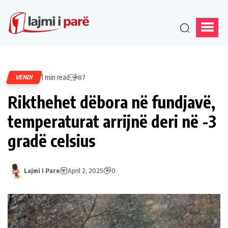
1 min read
VENDI
87
Rikthehet dëbora në fundjavë,
temperaturat arrijnë deri në -3
gradë celsius
Lajmi I Pare
April 2, 2025
0