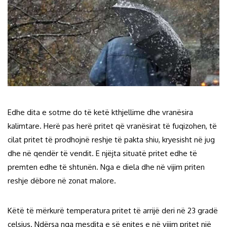
Edhe dita e sotme do të ketë kthjellime dhe vranësira
kalimtare. Herë pas herë pritet që vranësirat të fuqizohen, të
cilat pritet të prodhojnë reshje të pakta shiu, kryesisht në jug
dhe në qendër të vendit. E njëjta situatë pritet edhe të
premten edhe të shtunën. Nga e diela dhe në vijim priten
reshje dëbore në zonat malore.
Këtë të mërkurë temperatura pritet të arrijë deri në 23 gradë
celsius. Ndërsa nga mesdita e së enjtes e në vijim pritet një