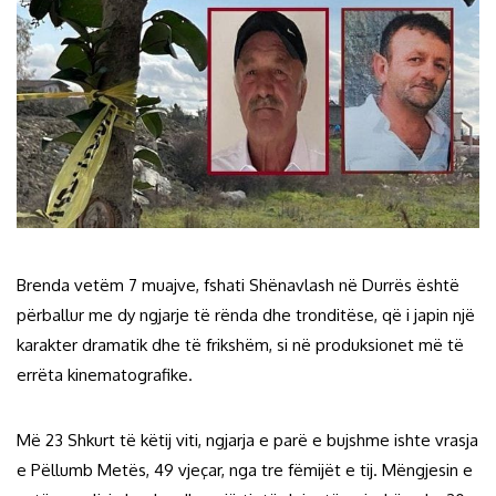
Brenda vetëm 7 muajve, fshati Shënavlash në Durrës është
përballur me dy ngjarje të rënda dhe tronditëse, që i japin një
karakter dramatik dhe të frikshëm, si në produksionet më të
errëta kinematografike.
Më 23 Shkurt të këtij viti, ngjarja e parë e bujshme ishte vrasja
e Pëllumb Metës, 49 vjeçar, nga tre fëmijët e tij. Mëngjesin e