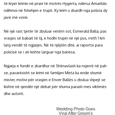
të kryer krimin në prani të motrës Hygerta, ndërsa Amarildo
ndihmoi në fshehjen e trupit. Ky krim u zbardh nga policia dy
javë më vonë.
Në një rast tjetër të zbuluar vetëm sot, Esmerald Balla, pas
vrasjes së babait të tij, e hodhi trupin në një pus, rreth 1 km
larg vendit të ngjarjes. Në të njëjtën ditë, ai raportoi para
policisë se i ati kishte larguar nga banesa.
Ngjarja e fundit e zbardhur në Shënavlash ka nxjerrë në pah
se, pavarësisht se krimi në familjen Meta ka ende shumë
mister, motivi për vrasjen e Enver Ballës u zbulua shpejt se
kishte në qendër një debat për shuma parash mes viktimës
dhe autorit.