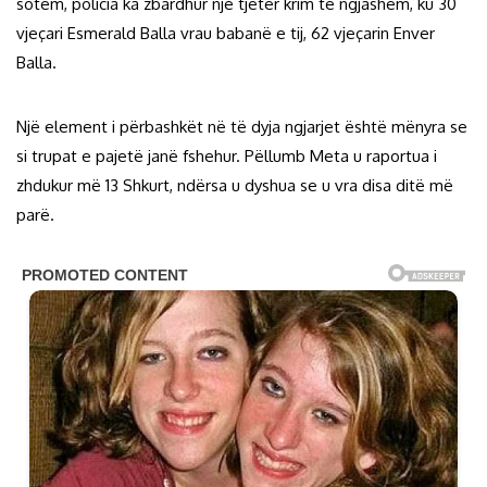
sotëm, policia ka zbardhur një tjetër krim të ngjashëm, ku 30
vjeçari Esmerald Balla vrau babanë e tij, 62 vjeçarin Enver
Balla.
Një element i përbashkët në të dyja ngjarjet është mënyra se
si trupat e pajetë janë fshehur. Pëllumb Meta u raportua i
zhdukur më 13 Shkurt, ndërsa u dyshua se u vra disa ditë më
parë.