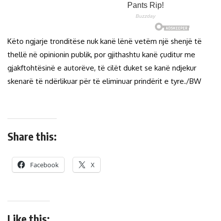
Këto ngjarje tronditëse nuk kanë lënë vetëm një shenjë të
thellë në opinionin publik, por gjithashtu kanë çuditur me
gjakftohtësinë e autorëve, të cilët duket se kanë ndjekur
skenarë të ndërlikuar për të eliminuar prindërit e tyre./BW
Share this:
Facebook
X
Like this: