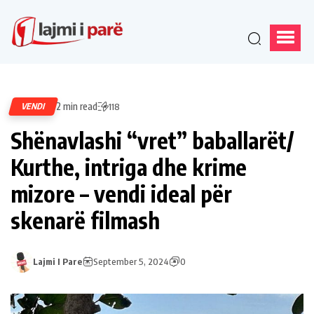
2 min read
VENDI
118
Shënavlashi “vret” baballarët/
Kurthe, intriga dhe krime
mizore – vendi ideal për
skenarë filmash
Lajmi I Pare
September 5, 2024
0