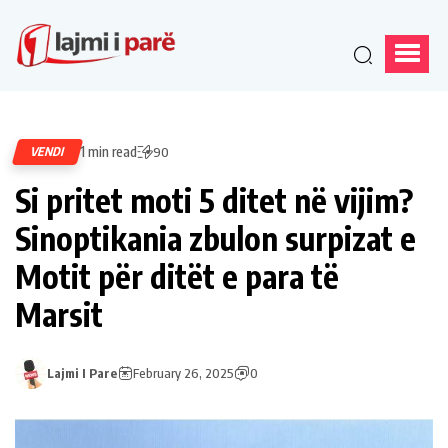
1 min read
VENDI
90
Si pritet moti 5 ditet në vijim?
Sinoptikania zbulon surpizat e
Motit për ditët e para të
Marsit
Lajmi I Pare
February 26, 2025
0