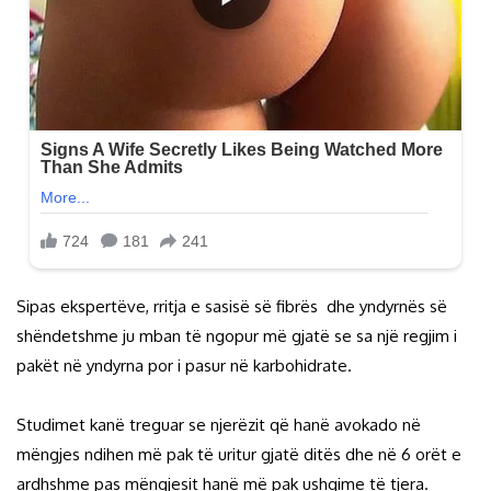
Sipas ekspertëve, rritja e sasisë së fibrës dhe yndyrnës së
shëndetshme ju mban të ngopur më gjatë se sa një regjim i
pakët në yndyrna por i pasur në karbohidrate.
Studimet kanë treguar se njerëzit që hanë avokado në
mëngjes ndihen më pak të uritur gjatë ditës dhe në 6 orët e
ardhshme pas mëngjesit hanë më pak ushqime të tjera.