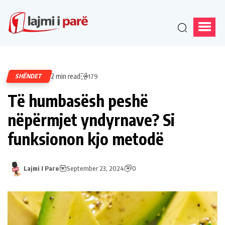
2 min read
SHËNDET
179
Të humbasësh peshë
nëpërmjet yndyrnave? Si
funksionon kjo metodë
Lajmi I Pare
September 23, 2024
0