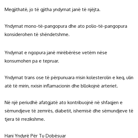
Megjithatë, jo të gjitha yndyrnat janë të njëjta.
Yndyrnat mono-të-pangopura dhe ato polio-të-pangopura
konsiderohen të shëndetshme.
Yndyrnat e ngopura janë mirëbërëse vetëm nëse
konsumohen pa e tepruar.
Yndyrnat trans ose të përpunuara rrisin kolesterolin e keq, ulin
atë të mirin, nxisin inflamacionin dhe bllokojnë arteriet.
Në një periudhë afatgjatë ato kontribuojnë në shfaqjen e
sëmundjeve të zemrës, diabetit, ishemisë dhe sëmundjeve të
tjera të rrezikshme.
Hani Yndyrë Për Tu Dobësuar