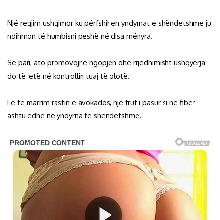
Një regjim ushqimor ku përfshihen yndyrnat e shëndetshme ju
ndihmon të humbisni peshë në disa mënyra.
Së pari, ato promovojnë ngopjen dhe rrjedhimisht ushqyerja
do të jetë në kontrollin tuaj të plotë.
Le të marrim rastin e avokados, një frut i pasur si në fibër
ashtu edhe në yndyrna të shëndetshme.