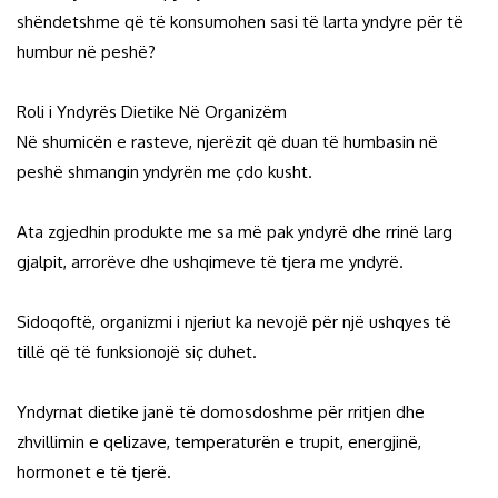
shëndetshme që të konsumohen sasi të larta yndyre për të
humbur në peshë?
Roli i Yndyrës Dietike Në Organizëm
Në shumicën e rasteve, njerëzit që duan të humbasin në
peshë shmangin yndyrën me çdo kusht.
Ata zgjedhin produkte me sa më pak yndyrë dhe rrinë larg
gjalpit, arrorëve dhe ushqimeve të tjera me yndyrë.
Sidoqoftë, organizmi i njeriut ka nevojë për një ushqyes të
tillë që të funksionojë siç duhet.
Yndyrnat dietike janë të domosdoshme për rritjen dhe
zhvillimin e qelizave, temperaturën e trupit, energjinë,
hormonet e të tjerë.