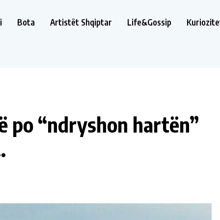
i
Bota
Artistët Shqiptar
Life&Gossip
Kuriozite
 që po “ndryshon hartën”
.