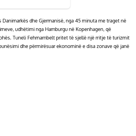
es Danimarkës dhe Gjermanisë, nga 45 minuta me traget në
ikimeve, udhëtimi nga Hamburgu në Kopenhagen, që
ës. Tuneli Fehmarnbelt pritet të sjellë një rritje të turizmit
 punësimi dhe përmirësuar ekonominë e disa zonave që janë