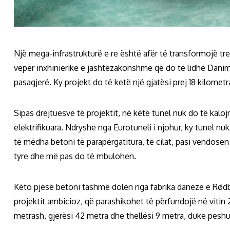
Një mega-infrastrukturë e re është afër të transformojë tr
vepër inxhinierike e jashtëzakonshme që do të lidhë Dani
pasagjerë. Ky projekt do të ketë një gjatësi prej 18 kilometr
Sipas drejtuesve të projektit, në këtë tunel nuk do të kal
elektrifikuara. Ndryshe nga Eurotuneli i njohur, ky tunel n
të mëdha betoni të parapërgatitura, të cilat, pasi vendose
tyre dhe më pas do të mbulohen.
Këto pjesë betoni tashmë dolën nga fabrika daneze e Rødb
projektit ambicioz, që parashikohet të përfundojë në vitin 2
metrash, gjerësi 42 metra dhe thellësi 9 metra, duke peshu