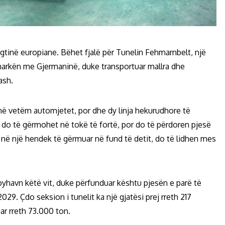
egtinë europiane. Bëhet fjalë për Tunelin Fehmarnbelt, një
markën me Gjermaninë, duke transportuar mallra dhe
ash.
ojnë vetëm automjetet, por dhe dy linja hekurudhore të
uk do të gërmohet në tokë të fortë, por do të përdoren pjesë
n në një hendek të gërmuar në fund të detit, do të lidhen mes
yhavn këtë vit, duke përfunduar kështu pjesën e parë të
029. Çdo seksion i tunelit ka një gjatësi prej rreth 217
ar rreth 73.000 ton.