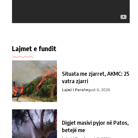
Lajmet e fundit
Situata me zjarret, AKMC: 25
vatra zjarri
Lajmi I Pare
August 6, 2026
Digjet masivi pyjor në Patos,
betejë me