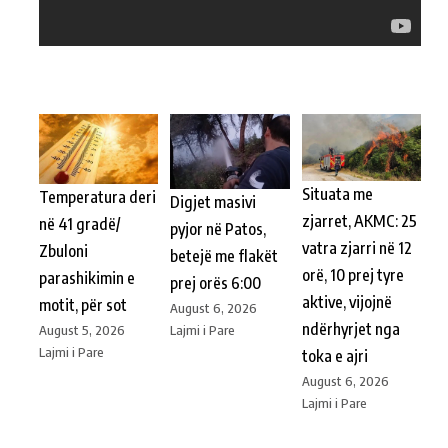
Situata me
Temperatura deri
Digjet masivi
zjarret, AKMC: 25
në 41 gradë/
pyjor në Patos,
vatra zjarri në 12
Zbuloni
betejë me flakët
orë, 10 prej tyre
parashikimin e
prej orës 6:00
aktive, vijojnë
motit, për sot
August 6, 2026
ndërhyrjet nga
Lajmi i Pare
August 5, 2026
Lajmi i Pare
toka e ajri
August 6, 2026
Lajmi i Pare