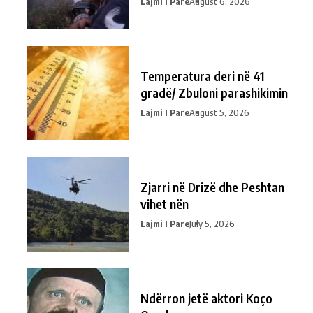
Lajmi I Pare
August 6, 2026
Temperatura deri në 41
gradë/ Zbuloni parashikimin
Lajmi I Pare
August 5, 2026
Zjarri në Drizë dhe Peshtan
vihet nën
Lajmi I Pare
July 5, 2026
Ndërron jetë aktori Koço