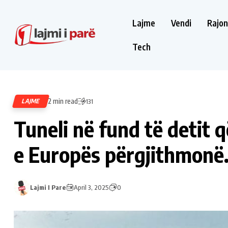
Lajme
Vendi
Rajon
Tech
2 min read
LAJME
131
Tuneli në fund të detit
e Europës përgjithmonë.
Lajmi I Pare
April 3, 2025
0