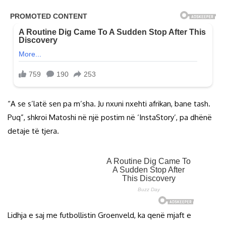
“A se s’latë sen pa m’sha. Ju nxuni nxehti afrikan, bane tash.
Puq”, shkroi Matoshi në një postim në ‘InstaStory’, pa dhënë
detaje të tjera.
Lidhja e saj me futbollistin Groenveld, ka qenë mjaft e