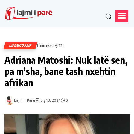
1 min read
LIFE&GOSSIP
251
Adriana Matoshi: Nuk latë sen,
pa m’sha, bane tash nxehtin
afrikan
Lajmi I Pare
July 18, 2024
0