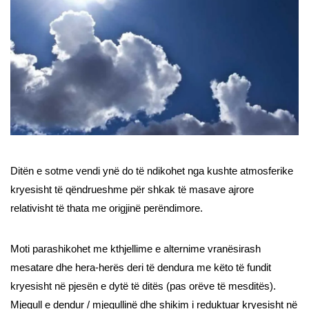
Ditën e sotme vendi ynë do të ndikohet nga kushte atmosferike
kryesisht të qëndrueshme për shkak të masave ajrore
relativisht të thata me origjinë perëndimore.
Moti parashikohet me kthjellime e alternime vranësirash
mesatare dhe hera-herës deri të dendura me këto të fundit
kryesisht në pjesën e dytë të ditës (pas orëve të mesditës).
Mjegull e dendur / mjegullinë dhe shikim i reduktuar kryesisht në