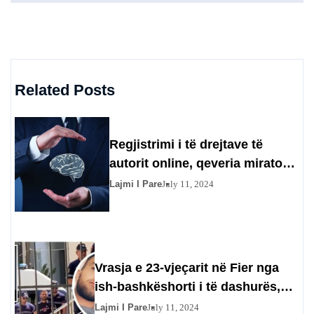
Related Posts
Regjistrimi i të drejtave të
autorit online, qeveria miraton
procedurën që duhet të ndiqet
Lajmi I Pare
July 11, 2024
Vrasja e 23-vjeçarit në Fier nga
ish-bashkëshorti i të dashurës,
flet nëna e autorit për nënën e
Lajmi I Pare
July 11, 2024