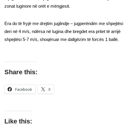
zonat luginore në orët e mëngjesit.
Era do të fryjë me drejtim juglindje – jugperëndim me shpejtësi
deri në 4 m/s, ndërsa në lugina dhe bregdet era pritet të arrijë
shpejtësi 5-7 m/s, shoqëruar me dallgëzim të forcës 1 ballë.
Share this:
Facebook
X
Like this: