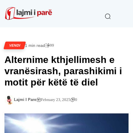
1 min read
99
VENDI
Alternime kthjellimesh e
vranësirash, parashikimi i
motit për këtë të diel
Lajmi I Pare
February 23, 2025
0