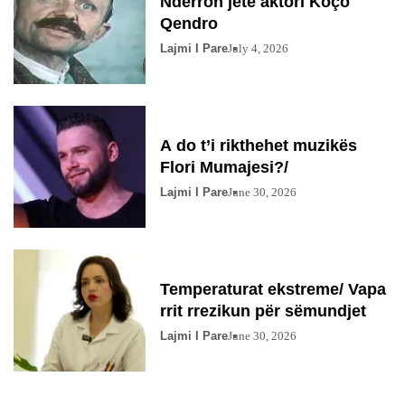
Ndërron jetë aktori Koço
Qendro
Lajmi I Pare
July 4, 2026
A do t’i rikthehet muzikës
Flori Mumajesi?/
Lajmi I Pare
June 30, 2026
Temperaturat ekstreme/ Vapa
rrit rrezikun për sëmundjet
Lajmi I Pare
June 30, 2026