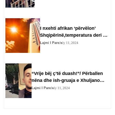
viktimës: Nuk ta vramë ne…
I nxehti afrikan ‘përvëlon’
Shqipërinë,temperatura deri në
44 gradë ditën e nesërme
Lajmi I Pare
July 11, 2024
“Vrije bëj ç’të duash!”/ Përballen
nëna dhe ish-gruaja e Xhuljano
Mihos, 27-vjeçarja: Të tha dua të
Lajmi I Pare
July 11, 2024
blej pistoletë që të vras Xhimin,
ndërsa ti…