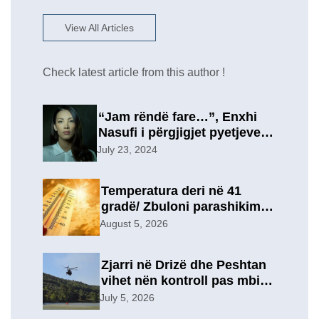
View All Articles
Check latest article from this author !
“Jam rëndë fare…”, Enxhi
Nasufi i përgjigjet pyetjeve
për ish-in, pas përfundimit të
July 23, 2024
marrëdhënies 7-vjeçare në
një lidhje të re?
Temperatura deri në 41
gradë/ Zbuloni parashikimin
e motit, për sot
August 5, 2026
Zjarri në Drizë dhe Peshtan
vihet nën kontroll pas mbi 9
orësh operacion, u
July 5, 2026
evakuuan përkohësisht 7