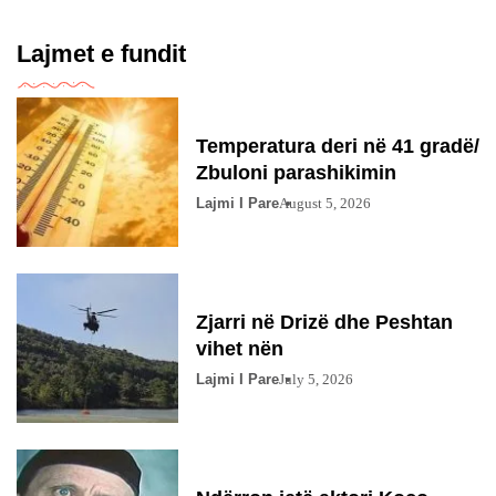
Lajmet e fundit
Temperatura deri në 41 gradë/
Zbuloni parashikimin
Lajmi I Pare
August 5, 2026
Zjarri në Drizë dhe Peshtan
vihet nën
Lajmi I Pare
July 5, 2026