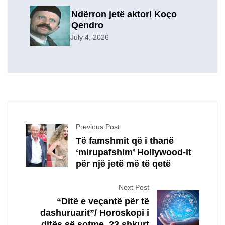
familje
Ndërron jetë aktori Koço
Qendro
July 4, 2026
Previous Post
Të famshmit që i thanë
‘mirupafshim’ Hollywood-it
për një jetë më të qetë
Next Post
“Ditë e veçantë për të
dashuruarit”/ Horoskopi i
ditës së sotme, 23 shkurt