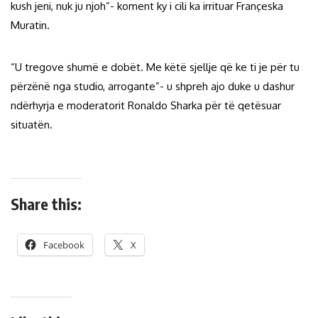
kush jeni, nuk ju njoh”- koment ky i cili ka irrituar Françeska
Muratin.
“U tregove shumë e dobët. Me këtë sjellje që ke ti je për tu
përzënë nga studio, arrogante”- u shpreh ajo duke u dashur
ndërhyrja e moderatorit Ronaldo Sharka për të qetësuar
situatën.
Share this:
Facebook
X