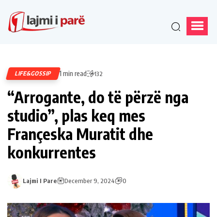
1 min read
LIFE&GOSSIP
132
“Arrogante, do të përzë nga
studio”, plas keq mes
Françeska Muratit dhe
konkurrentes
Lajmi I Pare
December 9, 2024
0