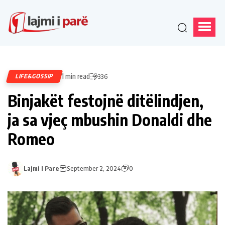
1 min read
LIFE&GOSSIP
336
Binjakët festojnë ditëlindjen,
ja sa vjeç mbushin Donaldi dhe
Romeo
Lajmi I Pare
September 2, 2024
0