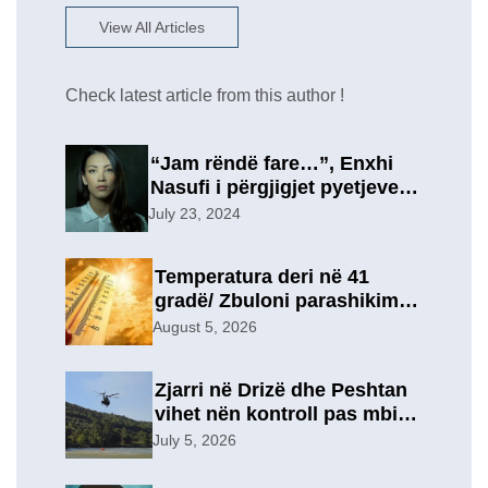
View All Articles
Check latest article from this author !
“Jam rëndë fare…”, Enxhi
Nasufi i përgjigjet pyetjeve
për ish-in, pas përfundimit të
July 23, 2024
marrëdhënies 7-vjeçare në
një lidhje të re?
Temperatura deri në 41
gradë/ Zbuloni parashikimin
e motit, për sot
August 5, 2026
Zjarri në Drizë dhe Peshtan
vihet nën kontroll pas mbi 9
orësh operacion, u
July 5, 2026
evakuuan përkohësisht 7
familje