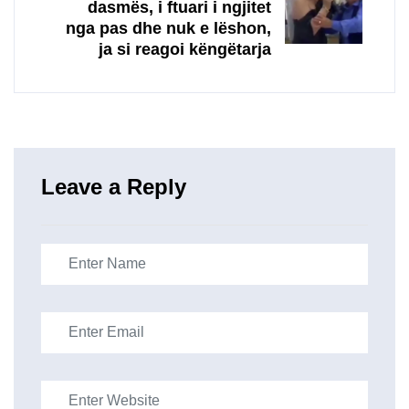
dasmës, i ftuari i ngjitet
nga pas dhe nuk e lëshon,
ja si reagoi këngëtarja
Leave a Reply