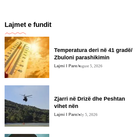
Lajmet e fundit
Temperatura deri në 41 gradë/
Zbuloni parashikimin
Lajmi I Pare
August 5, 2026
Zjarri në Drizë dhe Peshtan
vihet nën
Lajmi I Pare
July 5, 2026