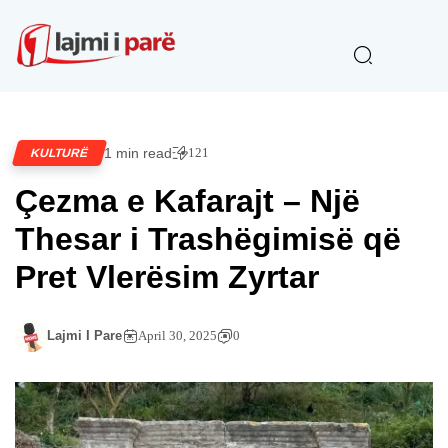
1 min read
121
KULTURË
Çezma e Kafarajt – Një
Thesar i Trashëgimisë që
Pret Vlerësim Zyrtar
Lajmi I Pare
April 30, 2025
0