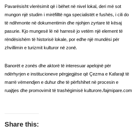
Pavarësisht vlerësimit që i bëhet në nivel lokal, deri më sot
mungon një studim i mirëfilltë nga specialistët e fushës, i cili do
të ndihmonte në dokumentimin dhe njohjen zyrtare të kësaj
pasurie. Kjo mungesë lë në harresë jo vetëm një element të
rëndësishëm të historisë lokale, por edhe një mundësi për
zhvillimin e turizmit kulturor në zonë.
Banorët e zonës dhe aktorë të interesuar apelojnë për
ndërhyrjen e institucioneve përgjegjëse që Çezma e Kafarajt të
marrë vëmendjen e duhur dhe të përfshihet në procesin e
ruajtjes dhe promovimit të trashëgimisë kulturore./lajmipare.com
Share this: