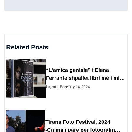
Related Posts
“L’amica geniale” i Elena
Ferrante shpallet libri më i mirë
i shekullit
Lajmi I Pare
July 14, 2024
Tirana Foto Festival, 2024
-Çmimi i parë për fotografin