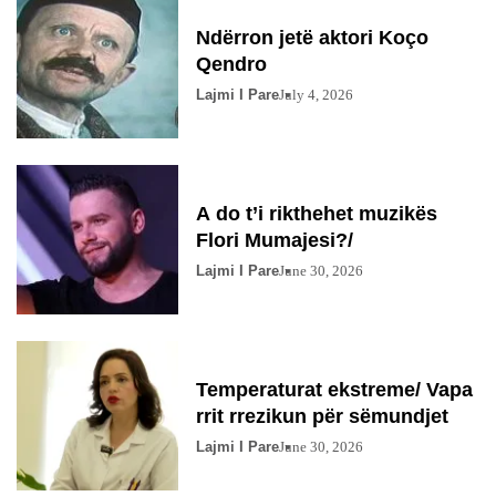
Ndërron jetë aktori Koço
Qendro
Lajmi I Pare
July 4, 2026
A do t’i rikthehet muzikës
Flori Mumajesi?/
Lajmi I Pare
June 30, 2026
Temperaturat ekstreme/ Vapa
rrit rrezikun për sëmundjet
Lajmi I Pare
June 30, 2026