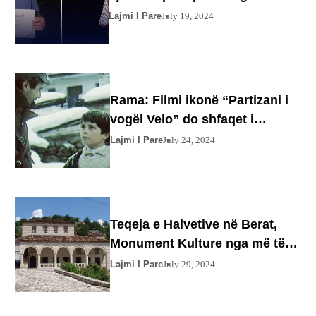
fierak Eduart Gjino me
Lajmi I Pare
July 19, 2024
fotografinë “rrënjët”
Rama: Filmi ikonë “Partizani i
vogël Velo” do shfaqet i
restauruar në teatrin e DPA-së
Lajmi I Pare
July 24, 2024
Teqeja e Halvetive në Berat,
Monument Kulture nga më të
bukurit në Ballkan
Lajmi I Pare
July 29, 2024