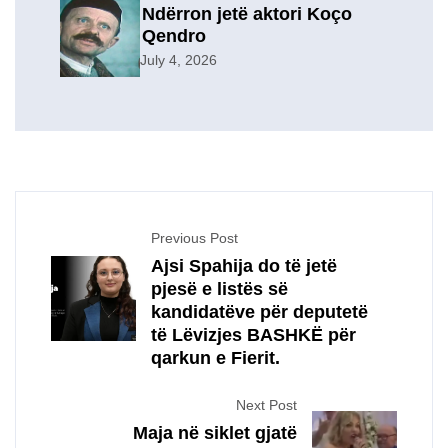
Ndërron jetë aktori Koço
Qendro
July 4, 2026
Previous Post
Ajsi Spahija do të jetë
pjesë e listës së
kandidatëve për deputetë
të Lëvizjes BASHKË për
qarkun e Fierit.
Next Post
Maja në siklet gjatë